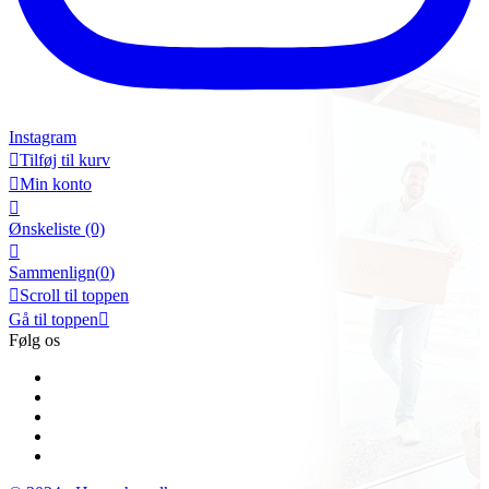
Instagram

Tilføj til kurv

Min konto

Ønskeliste
(0)

Sammenlign(
0
)

Scroll til toppen
Gå til toppen

Følg os