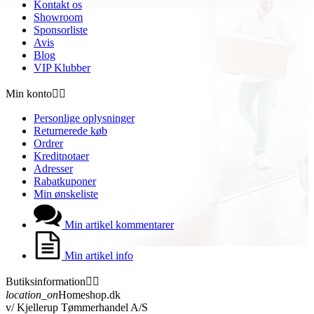
Kontakt os
Showroom
Sponsorliste
Avis
Blog
VIP Klubber
Min konto


Personlige oplysninger
Returnerede køb
Ordrer
Kreditnotaer
Adresser
Rabatkuponer
Min ønskeliste
Min artikel kommentarer
Min artikel info
Butiksinformation


location_on
Homeshop.dk
v/ Kjellerup Tømmerhandel A/S