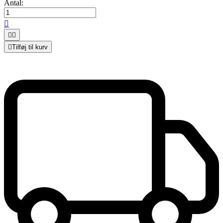
Antal:




Tilføj til kurv