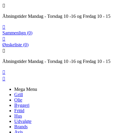

Åbningstider Mandag - Torsdag 10 -16 og Fredag 10 - 15

Sammenlign
(
0
)

Ønskeliste
(
0
)

Åbningstider Mandag - Torsdag 10 -16 og Fredag 10 - 15


Mega Menu
Grill
Olie
Byggeri
Fritid
Hus
Udvalgte
Brands
Avis