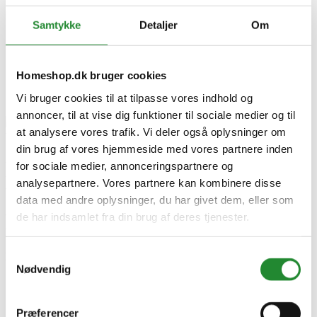
Netatmo Smart Door and Window Sensors 3 pcs. in
Samtykke
Detaljer
Om
box Dør- og vinduessensor - 3 stk.
Homeshop.dk bruger cookies
Vi bruger cookies til at tilpasse vores indhold og
annoncer, til at vise dig funktioner til sociale medier og til
at analysere vores trafik. Vi deler også oplysninger om
din brug af vores hjemmeside med vores partnere inden
Netatmo Smart Door and
for sociale medier, annonceringspartnere og
analysepartnere. Vores partnere kan kombinere disse
Window Sensors 3 pcs. in box
data med andre oplysninger, du har givet dem, eller som
Dør- og vinduessensor - 3 stk.
de har indsamlet fra din brug af deres tjenester.
Samtykkevalg
DKK 599,00
Inkl. moms
Nødvendig
Præferencer