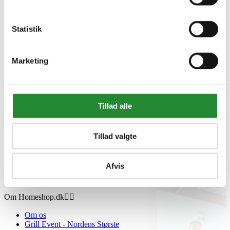
Statistik
Marketing
Information


Tillad alle
Handelsbetingelser
Fortrydelsesret
Beregnere
Tillad valgte
Cookie- og privatlivspolitik
Black Friday
Oversigt
Afvis
Gavekort
Retur paller
Om Homeshop.dk


Om os
Grill Event - Nordens Største