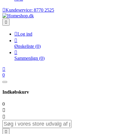

Kundeservice:
8770 2525


Log ind

Ønskeliste
(
0
)

Sammenlign
(
0
)

0
Indkøbskurv
0


