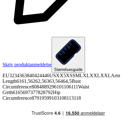
Skriv produktanmeldelse
Størrelsesguide
EU3234363840424446USXX5XSSMLXLXXLXXLArm
Length6161,56262,56363,56464,5Bust
Circumference8084889296101106111Waist
Girth6165697377828792Hip
Circumference87919599103108113118