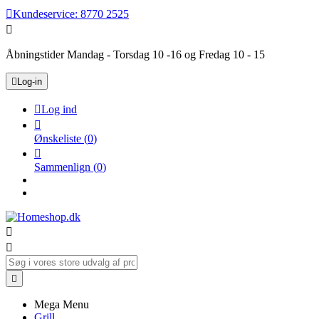

Kundeservice:
8770 2525

Åbningstider Mandag - Torsdag 10 -16 og Fredag 10 - 15

Log-in

Log ind

Ønskeliste
(
0
)

Sammenlign
(
0
)



Mega Menu
Grill