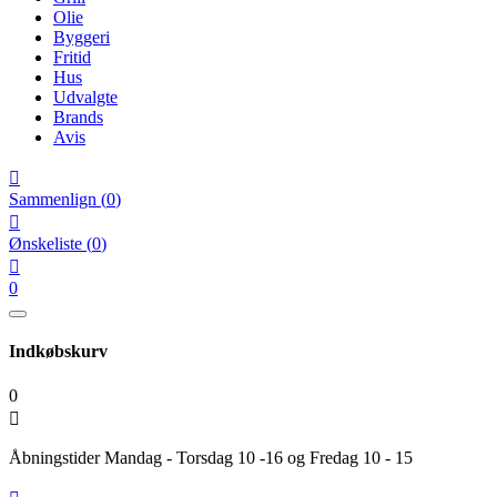
Olie
Byggeri
Fritid
Hus
Udvalgte
Brands
Avis

Sammenlign
(
0
)

Ønskeliste
(
0
)

0
Indkøbskurv
0

Åbningstider Mandag - Torsdag 10 -16 og Fredag 10 - 15