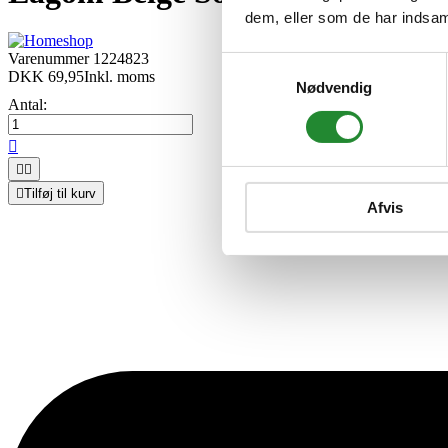
dem, eller som de har indsaml
Varenummer
1224823
Samtykkevalg
DKK 69,95
Inkl. moms
Nødvendig
Antal:




Tilføj til kurv
Afvis