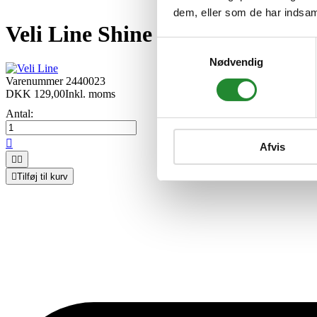
dem, eller som de har indsaml
Veli Line Shine Touch Lampe. -
Samtykkevalg
Nødvendig
Varenummer
2440023
DKK 129,00
Inkl. moms
Antal:

Afvis



Tilføj til kurv