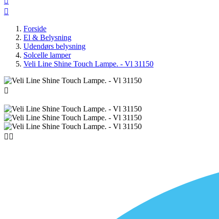


Forside
El & Belysning
Udendørs belysning
Solcelle lamper
Veli Line Shine Touch Lampe. - Vl 31150


