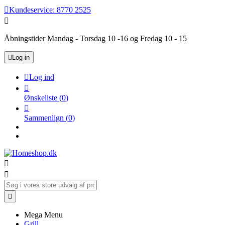

Kundeservice:
8770 2525

Åbningstider Mandag - Torsdag 10 -16 og Fredag 10 - 15

Log-in

Log ind

Ønskeliste
(
0
)

Sammenlign
(
0
)



Mega Menu
Grill