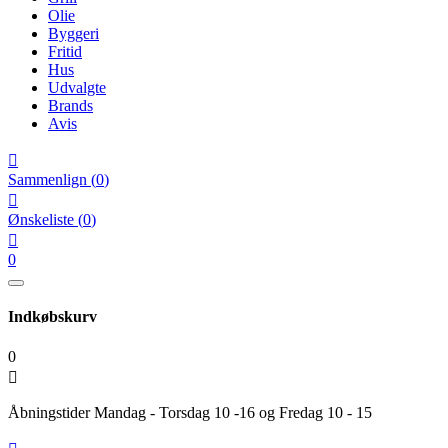
Olie
Byggeri
Fritid
Hus
Udvalgte
Brands
Avis

Sammenlign
(
0
)

Ønskeliste
(
0
)

0
Indkøbskurv
0

Åbningstider Mandag - Torsdag 10 -16 og Fredag 10 - 15