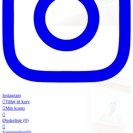
Instagram

Tilføj til kurv

Min konto

Ønskeliste
(0)

Sammenlign(
0
)