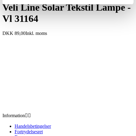
Veli Line Solar Tekstil Lampe -
Vl 31164
DKK 89,00
Inkl. moms
Information


Handelsbetingelser
Fortrydelsesret