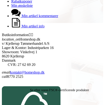
Rabatkuponer
Min ønskeliste
Min artikel kommentarer
Min artikel info
Butiksinformation


location_on
Homeshop.dk
v/ Kjellerup Tømmerhandel A/S
Lager & Kontor: Industriparken 16
Showroom: Vinkelvej 1
8620 Kjellerup
Danmark
CVR: 27 62 69 20
email
kontakt@homeshop.dk
call
8770 2525
Se efter vores FSC®-certificerede produkter