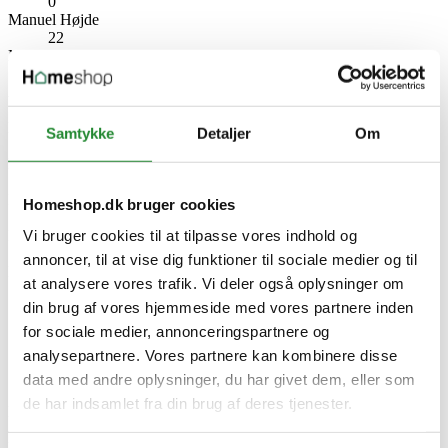
0
Manuel Højde
22
Manuel Højde Enhed
cm
Anvendelsesområde
Inden- og udendørs
Energiklasse
Samtykke
Detaljer
Om
0
Energieffektivitet
0
IP-klasse
Homeshop.dk bruger cookies
IP44
Vi bruger cookies til at tilpasse vores indhold og
Inkl. lyskilde
Integreret LED
annoncer, til at vise dig funktioner til sociale medier og til
Producent information
at analysere vores trafik. Vi deler også oplysninger om
Veli Line Aps
din brug af vores hjemmeside med vores partnere inden
Gefionsvej 4, 3400 Hillerød
Danmark
for sociale medier, annonceringspartnere og
www.veliline.dk
analysepartnere. Vores partnere kan kombinere disse
Specifikke referencer
data med andre oplysninger, du har givet dem, eller som
de har indsamlet fra din brug af deres tjenester.
Lev. varenr.
VL 31164
EAN