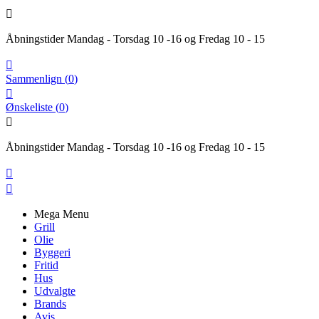

Åbningstider Mandag - Torsdag 10 -16 og Fredag 10 - 15

Sammenlign
(
0
)

Ønskeliste
(
0
)

Åbningstider Mandag - Torsdag 10 -16 og Fredag 10 - 15


Mega Menu
Grill
Olie
Byggeri
Fritid
Hus
Udvalgte
Brands
Avis