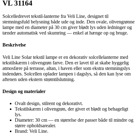
VL 31164
Solcelledrevet tekstil-lanterne fra Veli Line, designet til
stemningsfuld belysning både ude og inde. Den ovale, olivengrønne
lampe med en diameter på 30 cm giver blødt lys uden ledninger og
tænder automatisk ved skumring — enkel at hænge op og bruge.
Beskrivelse
Veli Line Solar tekstil lampe er en dekorativ solcellelanterne med
tekstilskærm i olivengrøn farve. Den er lavet til at skabe hyggelig
atmosfære på terrasse, altan, i haven eller som ekstra stemningslys
indendørs. Solcellen oplader lampen i dagslys, så den kan lyse om
aftenen uden ekstern strømtilslutning.
Design og materialer
Ovalt design, stilrent og dekorativt.
Tekstilskærm i olivengrøn, der giver et blødt og behageligt
lys.
Diameter: 30 cm — en størrelse der passer både til mindre og
større opholdsarealer.
Brand: Veli Line.