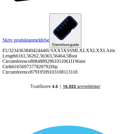
Skriv produktanmeldelse
Størrelsesguide
EU3234363840424446USXX5XSSMLXLXXLXXLArm
Length6161,56262,56363,56464,5Bust
Circumference8084889296101106111Waist
Girth6165697377828792Hip
Circumference87919599103108113118