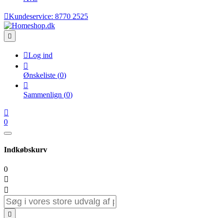

Kundeservice:
8770 2525


Log ind

Ønskeliste
(
0
)

Sammenlign
(
0
)

0
Indkøbskurv
0


