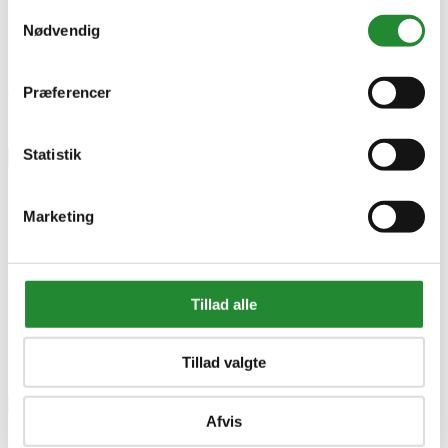
Samtykkevalg
5706503311647
Nødvendig
EAN-13
5706503311647
Skriv produktanmeldelse
Præferencer
Ingen kundeanmeldelser for øjeblikket
Statistik
×
Marketing
Tillad alle
Tillad valgte
Afvis