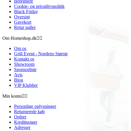
Beregnere
Cookie- og privatlivspolitik
Black Friday
Oversigt
Gavekort
Retur paller
Om Homeshop.dk


Om os
Grill Event - Nordens Største
Kontakt os
Showroom
Sponsorliste
Avis
Blog
VIP Klubber
Min konto


Personlige oplysninger
Returnerede køb
Ordrer
Kreditnotaer
Adresser