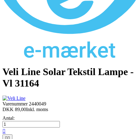
Veli Line Solar Tekstil Lampe -
Vl 31164
Varenummer
2440049
DKK 89,00
Inkl. moms
Antal:


