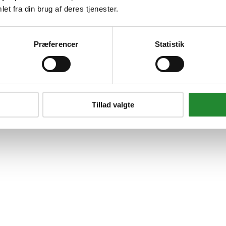
et fra din brug af deres tjenester.
Præferencer
Statistik
ord/spisebord Dark 6 fods Sanre
Tillad valgte