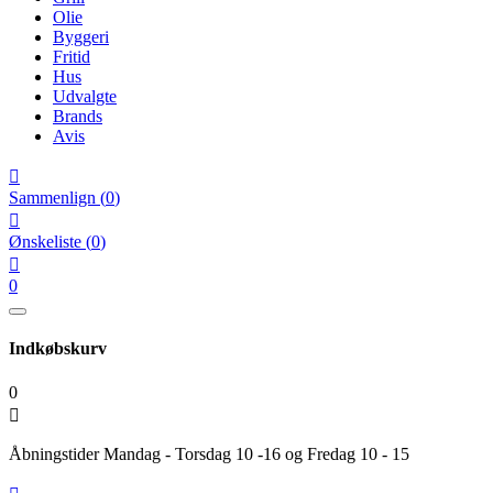
Olie
Byggeri
Fritid
Hus
Udvalgte
Brands
Avis

Sammenlign
(
0
)

Ønskeliste
(
0
)

0
Indkøbskurv
0

Åbningstider Mandag - Torsdag 10 -16 og Fredag 10 - 15