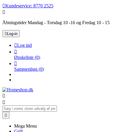

Kundeservice:
8770 2525

Åbningstider Mandag - Torsdag 10 -16 og Fredag 10 - 15

Log-in

Log ind

Ønskeliste
(
0
)

Sammenlign
(
0
)



Mega Menu
Grill