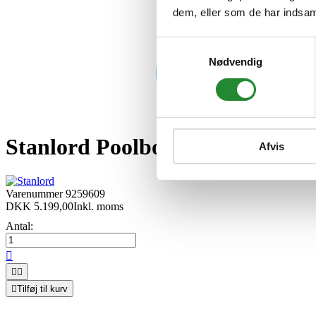
dem, eller som de har indsaml
Samtykkevalg
Nødvendig
Stanlord Poolbord/bordtennisb
Afvis
Varenummer
9259609
DKK 5.199,00
Inkl. moms
Antal:




Tilføj til kurv