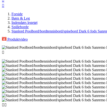


Forside
Børn & Leg
Indendørs legetøj
Spilleborde
Stanlord Poolbord/bordtennisbord/spisebord Dark 6 fods Sanr
Produktvideo


