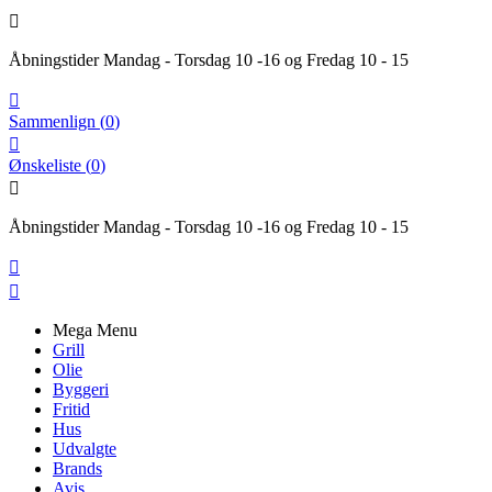

Åbningstider Mandag - Torsdag 10 -16 og Fredag 10 - 15

Sammenlign
(
0
)

Ønskeliste
(
0
)

Åbningstider Mandag - Torsdag 10 -16 og Fredag 10 - 15


Mega Menu
Grill
Olie
Byggeri
Fritid
Hus
Udvalgte
Brands
Avis