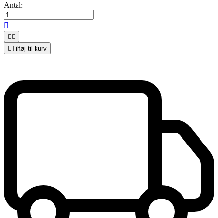
Antal:




Tilføj til kurv