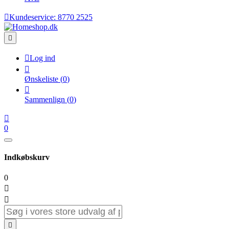

Kundeservice:
8770 2525


Log ind

Ønskeliste
(
0
)

Sammenlign
(
0
)

0
Indkøbskurv
0


