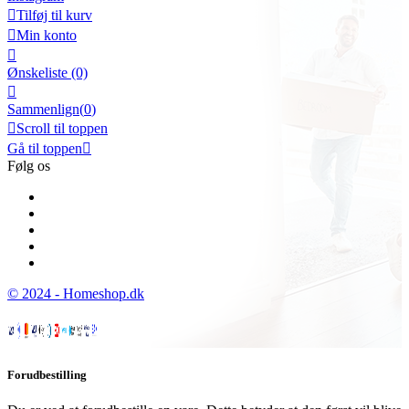

Tilføj til kurv

Min konto

Ønskeliste
(0)

Sammenlign(
0
)

Scroll til toppen
Gå til toppen

Følg os
© 2024 - Homeshop.dk
Forudbestilling