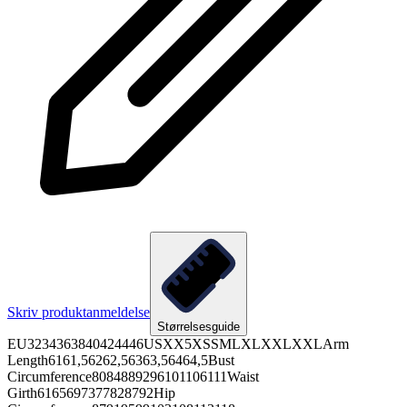
Skriv produktanmeldelse
Størrelsesguide
EU3234363840424446USXX5XSSMLXLXXLXXLArm
Length6161,56262,56363,56464,5Bust
Circumference8084889296101106111Waist
Girth6165697377828792Hip