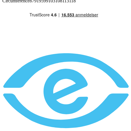
Circumference87919599103108113118