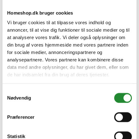
Homeshop.dk bruger cookies
Vi bruger cookies til at tilpasse vores indhold og
annoncer, til at vise dig funktioner til sociale medier og til
at analysere vores trafik. Vi deler også oplysninger om
Nordlux Aliki -
din brug af vores hjemmeside med vores partnere inden
for sociale medier, annonceringspartnere og
Indbygningsspot - Sort
analysepartnere. Vores partnere kan kombinere disse
data med andre oplysninger, du har givet dem, eller som
DKK 239,96
Inkl. moms
de har indsamlet fra din brug af deres tjenester.
Samtykkevalg
Nødvendig
Præferencer
Statistik