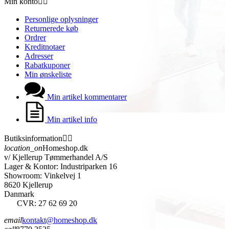
Min konto


Personlige oplysninger
Returnerede køb
Ordrer
Kreditnotaer
Adresser
Rabatkuponer
Min ønskeliste
Min artikel kommentarer
Min artikel info
Butiksinformation


location_on
Homeshop.dk
v/ Kjellerup Tømmerhandel A/S
Lager & Kontor: Industriparken 16
Showroom: Vinkelvej 1
8620 Kjellerup
Danmark
CVR: 27 62 69 20
email
kontakt@homeshop.dk