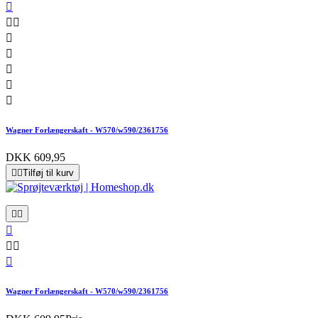








Wagner Forlængerskaft - W570/w590/2361756
DKK 609,95


Tilføj til kurv






Wagner Forlængerskaft - W570/w590/2361756