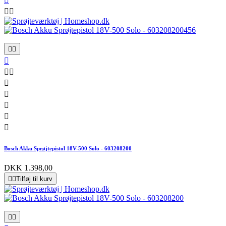













Bosch Akku Sprøjtepistol 18V-500 Solo - 603208200
DKK 1.398,00


Tilføj til kurv

