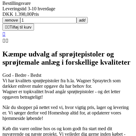
Bestillingsvare
Leveringstid 3-10 hverdage
DKK 1.398,00
Pris
remove
add


Tilføj til kurv



Kæmpe udvalg af sprøjtepistoler og
sprøjtemale anlæg i forskellige kvaliteter
God - Bedre - Bedst
Vi har kvalitets sprøjtepistoler fra b.la. Wagner Spraytech som
dækker enhver maler opgave du har behov for.
Wagner er topkvalitet hvad angår sprøjtepistoler - og det letter
opgaven betragteligt!
Når du shopper på nettet ved vi, hvor vigtig pris, lager og levering
er. Vi sørger derfor ved Homeshop altid for, at opdaterer vores
hjemmeside løbende!
Køb din varer online hos os og kom godt fra start med dit
nuværende og næste projekt. Vi
vejleder dig gerne inden købet -