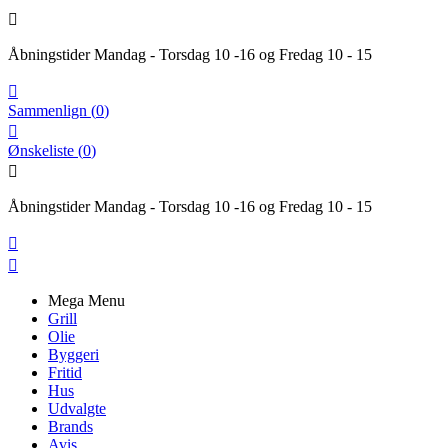

Åbningstider Mandag - Torsdag 10 -16 og Fredag 10 - 15

Sammenlign
(
0
)

Ønskeliste
(
0
)

Åbningstider Mandag - Torsdag 10 -16 og Fredag 10 - 15


Mega Menu
Grill
Olie
Byggeri
Fritid
Hus
Udvalgte
Brands
Avis