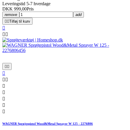
Leveringstid 5-7 hverdage
DKK 999,00
Pris
remove
add


Tilføj til kurv













WAGNER Sprøjtepistol Wood&Metal Sprayer W 125 - 2276806