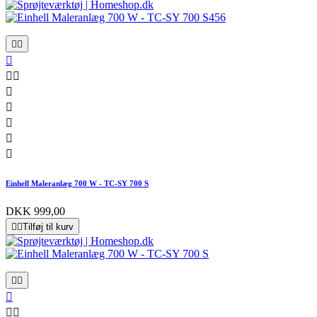










Einhell Maleranlæg 700 W - TC-SY 700 S
DKK 999,00


Tilføj til kurv




