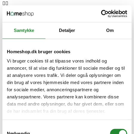






Samtykke
Detaljer
Om

Einhell Trykluft Malersprøjtepistol med sugebeholder - 4133000
Homeshop.dk bruger cookies
DKK 279,00
Vi bruger cookies til at tilpasse vores indhold og


Tilføj til kurv
annoncer, til at vise dig funktioner til sociale medier og til
at analysere vores trafik. Vi deler også oplysninger om
din brug af vores hjemmeside med vores partnere inden
for sociale medier, annonceringspartnere og



analysepartnere. Vores partnere kan kombinere disse


data med andre oplysninger, du har givet dem, eller som

de har indsamlet fra din brug af deres tjenester.
Einhell Trykluft Malersprøjtepistol med sugebeholder - 4133000
Samtykkevalg
Nødvendig