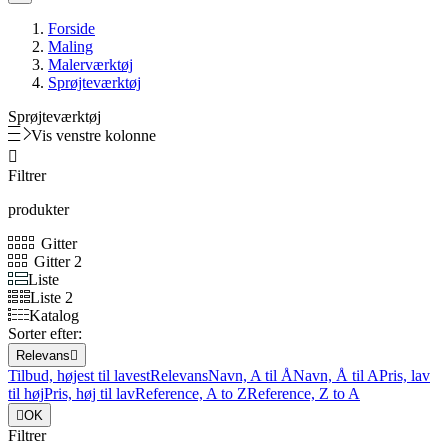
Forside
Maling
Malerværktøj
Sprøjteværktøj
Sprøjteværktøj
Vis venstre kolonne

Filtrer
produkter
Gitter
Gitter 2
Liste
Liste 2
Katalog
Sorter efter:
Relevans

Tilbud, højest til lavest
Relevans
Navn, A til Å
Navn, Å til A
Pris, lav
til høj
Pris, høj til lav
Reference, A to Z
Reference, Z to A

OK
Filtrer