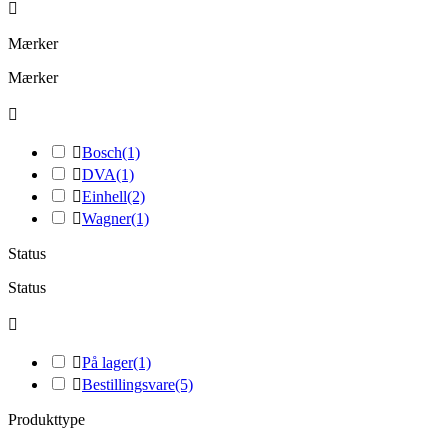

Mærker
Mærker


Bosch
(1)

DVA
(1)

Einhell
(2)

Wagner
(1)
Status
Status


På lager
(1)

Bestillingsvare
(5)
Produkttype