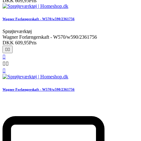
DKK 609,95
Pris
Wagner Forlængerskaft - W570/w590/2361756
Sprøjteværktøj
Wagner Forlængerskaft - W570/w590/2361756
DKK 609,95
Pris






Wagner Forlængerskaft - W570/w590/2361756