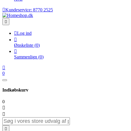

Kundeservice:
8770 2525


Log ind

Ønskeliste
(
0
)

Sammenlign
(
0
)

0
Indkøbskurv
0


