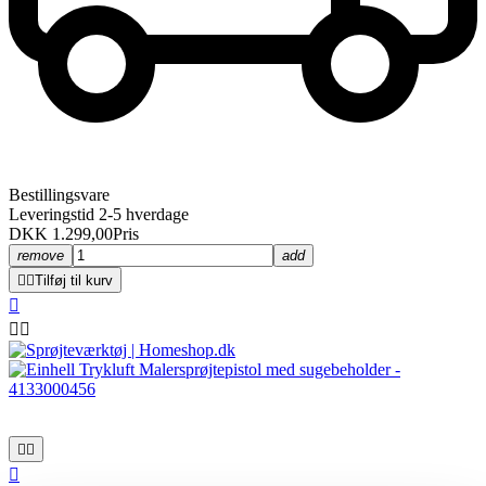
Bestillingsvare
Leveringstid 2-5 hverdage
DKK 1.299,00
Pris
remove
add


Tilføj til kurv





