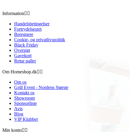
Information


Handelsbetingelser
Fortrydelsesret
Beregnere
Cookie- og privatlivspolitik
Black Friday
Oversigt
Gavekort
Retur paller
Om Homeshop.dk


Om os
Grill Event - Nordens Største
Kontakt os
Showroom
Sponsorliste
Avis
Blog
VIP Klubber
Min konto

