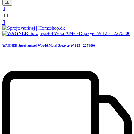






WAGNER Sprøjtepistol Wood&Metal Sprayer W 125 - 2276806