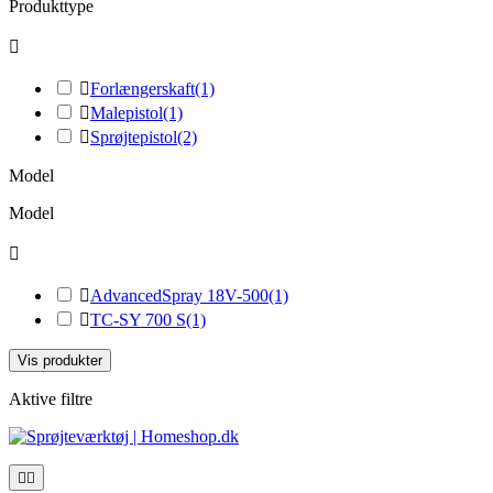
Produkttype


Forlængerskaft
(1)

Malepistol
(1)

Sprøjtepistol
(2)
Model
Model


AdvancedSpray 18V-500
(1)

TC-SY 700 S
(1)
Vis produkter
Aktive filtre

