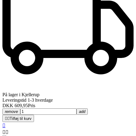
På lager i Kjellerup
Leveringstid 1-3 hverdage
DKK 609,95
Pris
remove
add


Tilføj til kurv


