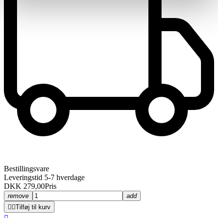
Bestillingsvare
Leveringstid 5-7 hverdage
DKK 279,00
Pris
remove
add


Tilføj til kurv