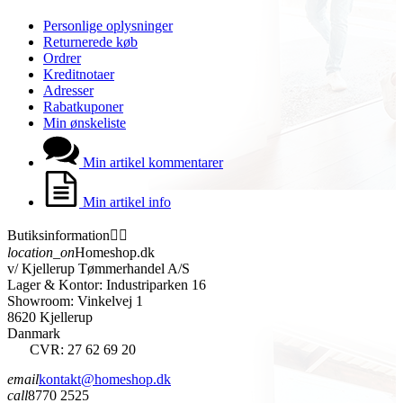
Personlige oplysninger
Returnerede køb
Ordrer
Kreditnotaer
Adresser
Rabatkuponer
Min ønskeliste
Min artikel kommentarer
Min artikel info
Butiksinformation


location_on
Homeshop.dk
v/ Kjellerup Tømmerhandel A/S
Lager & Kontor: Industriparken 16
Showroom: Vinkelvej 1
8620 Kjellerup
Danmark
CVR: 27 62 69 20
email
kontakt@homeshop.dk
call
8770 2525