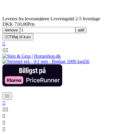
Leveres fra leverandøren Leveringstid 2-5 hverdage
DKK 710,00
Pris
remove
add


Tilføj til kurv










