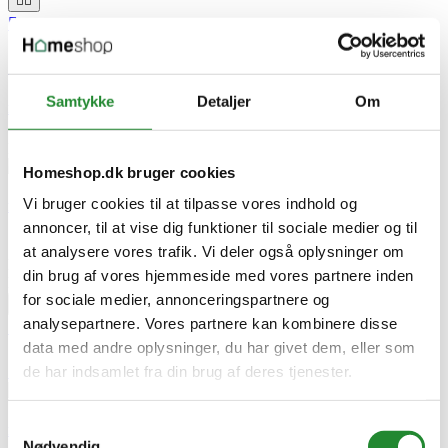






Samtykke
Detaljer
Om
Faldsand - Certificeret - 1000 kg bigbag
DKK 889,00
Pris
Homeshop.dk bruger cookies
Vi bruger cookies til at tilpasse vores indhold og
Faldsand - Certificeret - 1000 kg bigbag
annoncer, til at vise dig funktioner til sociale medier og til
Sten & Grus
at analysere vores trafik. Vi deler også oplysninger om
Faldsand - Certificeret - 1000 kg bigbag
din brug af vores hjemmeside med vores partnere inden
DKK 889,00
Pris
for sociale medier, annonceringspartnere og


analysepartnere. Vores partnere kan kombinere disse

data med andre oplysninger, du har givet dem, eller som



de har indsamlet fra din brug af deres tjenester.
Samtykkevalg
Faldsand - Certificeret - 1000 kg bigbag
Nødvendig