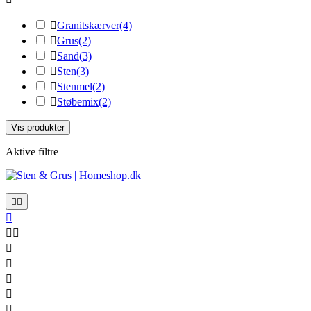

Granitskærver
(4)

Grus
(2)

Sand
(3)

Sten
(3)

Stenmel
(2)

Støbemix
(2)
Vis produkter
Aktive filtre









