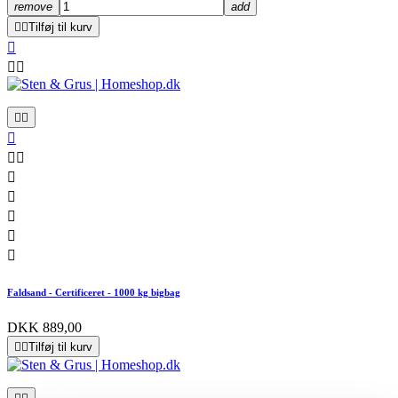
remove
add


Tilføj til kurv













Faldsand - Certificeret - 1000 kg bigbag
DKK 889,00


Tilføj til kurv