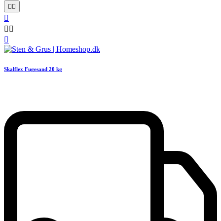






Skalflex Fugesand 20 kg