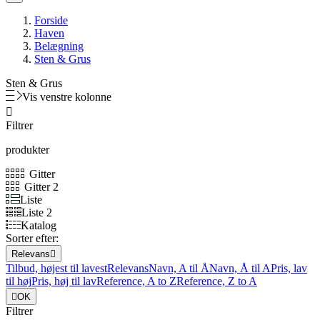
Forside
Haven
Belægning
Sten & Grus
Sten & Grus
Vis venstre kolonne

Filtrer
produkter
Gitter
Gitter 2
Liste
Liste 2
Katalog
Sorter efter:
Relevans

Tilbud, højest til lavest
Relevans
Navn, A til Å
Navn, Å til A
Pris, lav
til høj
Pris, høj til lav
Reference, A to Z
Reference, Z to A

OK
Filtrer