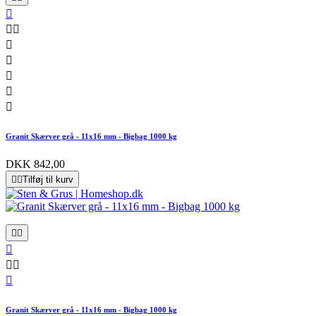








Granit Skærver grå - 11x16 mm - Bigbag 1000 kg
DKK 842,00


Tilføj til kurv






Granit Skærver grå - 11x16 mm - Bigbag 1000 kg