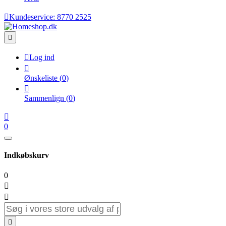

Kundeservice:
8770 2525


Log ind

Ønskeliste
(
0
)

Sammenlign
(
0
)

0
Indkøbskurv
0


