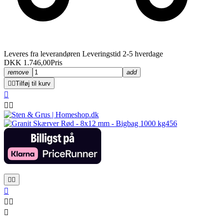
Leveres fra leverandøren Leveringstid 2-5 hverdage
DKK 1.746,00
Pris
remove
add


Tilføj til kurv








