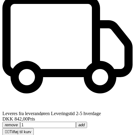
Leveres fra leverandøren Leveringstid 2-5 hverdage
DKK 842,00
Pris
remove
add


Tilføj til kurv