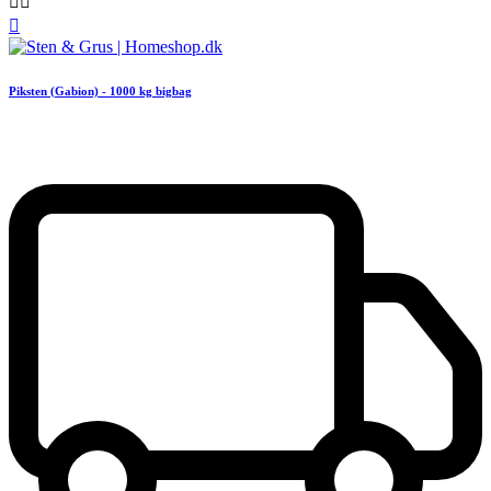



Piksten (Gabion) - 1000 kg bigbag