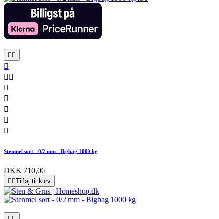










Stenmel sort - 0/2 mm - Bigbag 1000 kg
DKK 710,00


Tilføj til kurv

