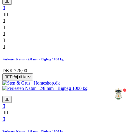










Perlesten Natur - 2/8 mm - Bigbag 1000 kg
DKK 726,00


Tilføj til kurv
1






Perlesten Natur - 2/8 mm - Bigbag 1000 kg