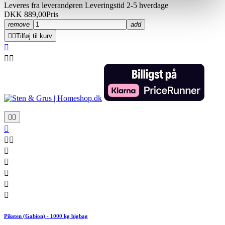
Leveres fra leverandøren Leveringstid 2-5 hverdage
DKK 889,00
Pris
remove
add


Tilføj til kurv













Piksten (Gabion) - 1000 kg bigbag