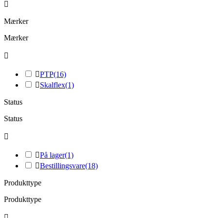

Mærker
Mærker


PTP
(16)

Skalflex
(1)
Status
Status


På lager
(1)

Bestillingsvare
(18)
Produkttype
Produkttype
