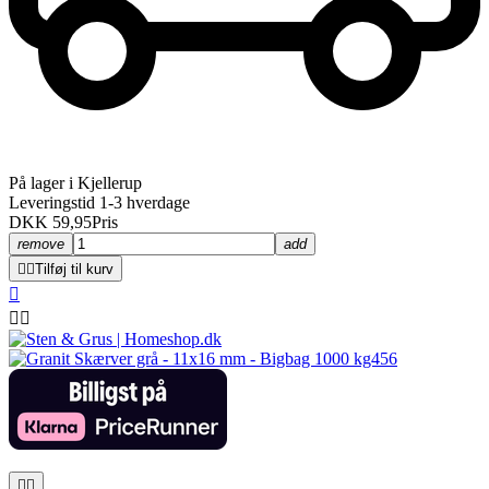
På lager i Kjellerup
Leveringstid 1-3 hverdage
DKK 59,95
Pris
remove
add


Tilføj til kurv




