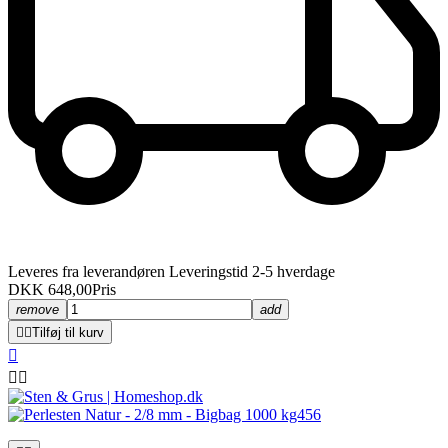
Leveres fra leverandøren Leveringstid 2-5 hverdage
DKK 648,00
Pris
remove
add


Tilføj til kurv


