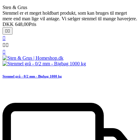
Sten & Grus
Stenmel er et meget holdbart produkt, som kan bruges til meget
mere end man lige vil antage. Vi sælger stenmel til mange haveejere.
DKK 648,00
Pris






Stenmel grå - 0/2 mm - Bigbag 1000 kg