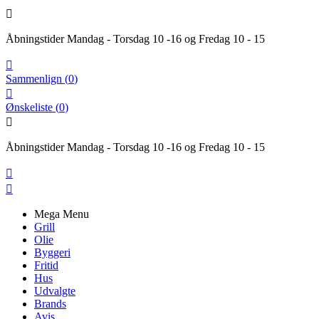

Åbningstider Mandag - Torsdag 10 -16 og Fredag 10 - 15

Sammenlign
(
0
)

Ønskeliste
(
0
)

Åbningstider Mandag - Torsdag 10 -16 og Fredag 10 - 15


Mega Menu
Grill
Olie
Byggeri
Fritid
Hus
Udvalgte
Brands
Avis