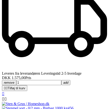
Leveres fra leverandøren Leveringstid 2-5 hverdage
DKK 1.575,00
Pris
remove
add


Tilføj til kurv


