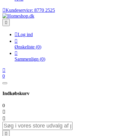

Kundeservice:
8770 2525


Log ind

Ønskeliste
(
0
)

Sammenlign
(
0
)

0
Indkøbskurv
0


