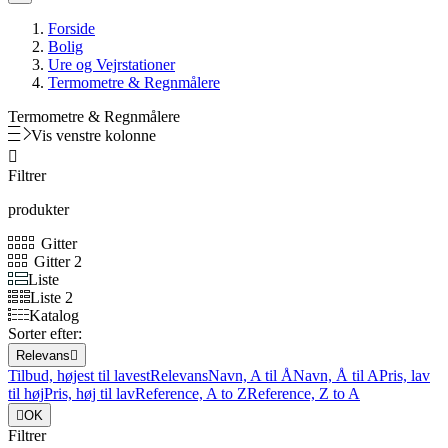
Forside
Bolig
Ure og Vejrstationer
Termometre & Regnmålere
Termometre & Regnmålere
Vis venstre kolonne

Filtrer
produkter
Gitter
Gitter 2
Liste
Liste 2
Katalog
Sorter efter:
Relevans

Tilbud, højest til lavest
Relevans
Navn, A til Å
Navn, Å til A
Pris, lav
til høj
Pris, høj til lav
Reference, A to Z
Reference, Z to A

OK
Filtrer