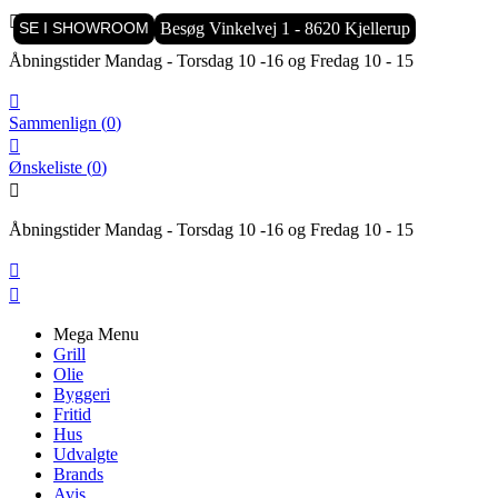

SE I SHOWROOM
Besøg Vinkelvej 1 - 8620 Kjellerup
Åbningstider Mandag - Torsdag 10 -16 og Fredag 10 - 15

Sammenlign
(
0
)

Ønskeliste
(
0
)

Åbningstider Mandag - Torsdag 10 -16 og Fredag 10 - 15


Mega Menu
Grill
Olie
Byggeri
Fritid
Hus
Udvalgte
Brands
Avis