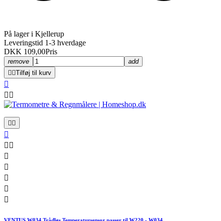
På lager i Kjellerup
Leveringstid 1-3 hverdage
DKK 109,00
Pris
remove
add


Tilføj til kurv













VENTUS W034 Trådløs Temperatursensor passer til W220 - W034