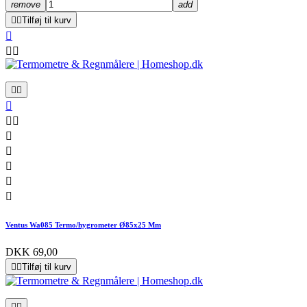
remove
add


Tilføj til kurv













Ventus Wa085 Termo/hygrometer Ø85x25 Mm
DKK 69,00


Tilføj til kurv

