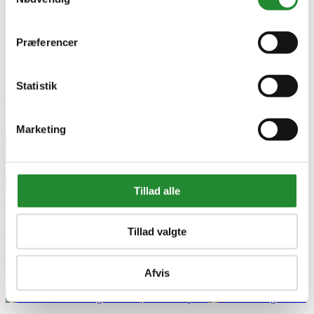



Præferencer


Statistik
Green-it Regnmåler
DKK 39,00
Marketing


Tilføj til kurv


Tillad alle




Tillad valgte
Green-it Regnmåler
Afvis
DKK 39,00
Pris