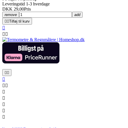
Leveringstid 1-3 hverdage
DKK 29,00
Pris
remove
add


Tilføj til kurv












