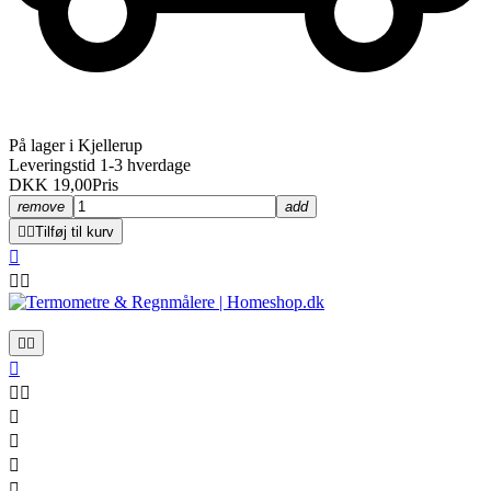
På lager i Kjellerup
Leveringstid 1-3 hverdage
DKK 19,00
Pris
remove
add


Tilføj til kurv











