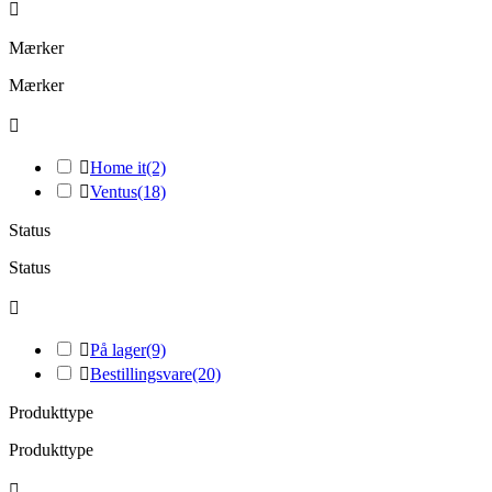

Mærker
Mærker


Home it
(2)

Ventus
(18)
Status
Status


På lager
(9)

Bestillingsvare
(20)
Produkttype
Produkttype
