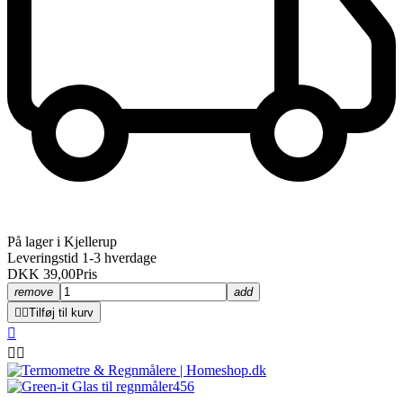
På lager i Kjellerup
Leveringstid 1-3 hverdage
DKK 39,00
Pris
remove
add


Tilføj til kurv


