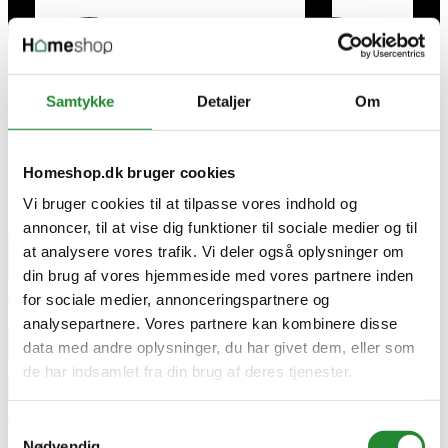
Samtykke
Detaljer
Om
Homeshop.dk bruger cookies
På lager i Kjellerup
Vi bruger cookies til at tilpasse vores indhold og
Leveringstid 1-3 hverdage
annoncer, til at vise dig funktioner til sociale medier og til
DKK 19,00
Pris
remove
add
at analysere vores trafik. Vi deler også oplysninger om


Tilføj til kurv
din brug af vores hjemmeside med vores partnere inden

for sociale medier, annonceringspartnere og


analysepartnere. Vores partnere kan kombinere disse
data med andre oplysninger, du har givet dem, eller som
de har indsamlet fra din brug af deres tjenester.



Samtykkevalg


Nødvendig