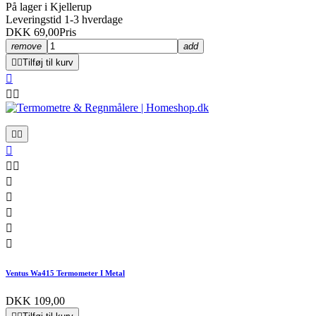
På lager i Kjellerup
Leveringstid 1-3 hverdage
DKK 69,00
Pris
remove
add


Tilføj til kurv













Ventus Wa415 Termometer I Metal
DKK 109,00