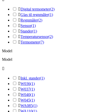

Digital termometer
(2)

Glas til regnmåler
(1)

Regnmåler
(2)

Sensor
(1)

Stander
(1)

Temperatursensor
(2)

Termometer
(7)
Model
Model


Inkl. stander
(1)

W036
(1)

W037
(1)

W040
(1)

W045
(1)

WA085
(1)

WA110
(1)