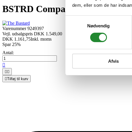
dem, eller som de har indsaml
BSTRD Compact High Level st
Samtykkevalg
Nødvendig
Varenummer
9249397
Vejl. udsalgspris DKK 1.549,00
DKK 1.161,75
Inkl. moms
Spar 25%
Antal:
Afvis




Tilføj til kurv