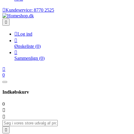

Kundeservice:
8770 2525


Log ind

Ønskeliste
(
0
)

Sammenlign
(
0
)

0
Indkøbskurv
0


