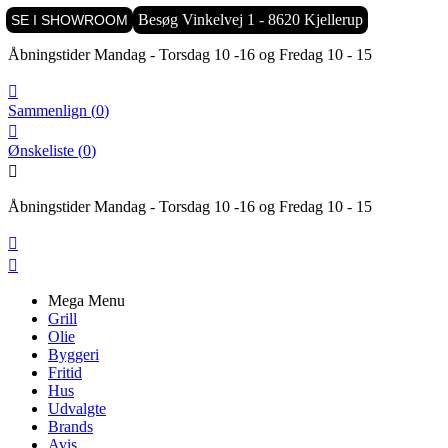

Besøg Vinkelvej 1 - 8620 Kjellerup
SE I SHOWROOM
Åbningstider Mandag - Torsdag 10 -16 og Fredag 10 - 15

Sammenlign
(
0
)

Ønskeliste
(
0
)

Åbningstider Mandag - Torsdag 10 -16 og Fredag 10 - 15


Mega Menu
Grill
Olie
Byggeri
Fritid
Hus
Udvalgte
Brands
Avis