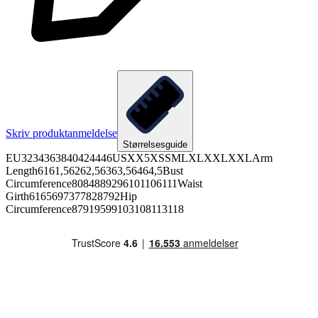
Skriv produktanmeldelse
Størrelsesguide
EU3234363840424446USXX5XSSMLXLXXLXXLArm
Length6161,56262,56363,56464,5Bust
Circumference8084889296101106111Waist
Girth6165697377828792Hip
Circumference87919599103108113118