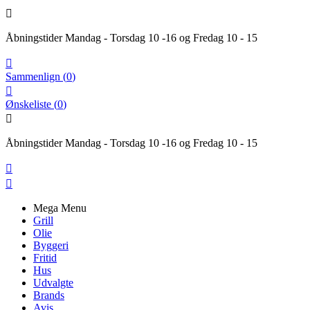

Åbningstider Mandag - Torsdag 10 -16 og Fredag 10 - 15

Sammenlign
(
0
)

Ønskeliste
(
0
)

Åbningstider Mandag - Torsdag 10 -16 og Fredag 10 - 15


Mega Menu
Grill
Olie
Byggeri
Fritid
Hus
Udvalgte
Brands
Avis