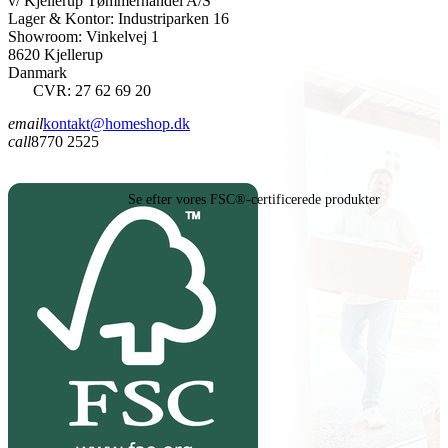
v/ Kjellerup Tømmerhandel A/S
Lager & Kontor: Industriparken 16
Showroom: Vinkelvej 1
8620 Kjellerup
Danmark
CVR: 27 62 69 20
email
kontakt@homeshop.dk
call
8770 2525
Se efter vores FSC®-certificerede produkter