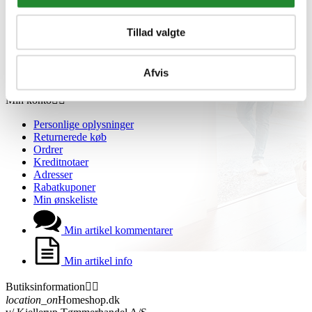
Kontakt os
Showroom
Tillad valgte
Sponsorliste
Avis
Blog
Afvis
VIP Klubber
Min konto


Personlige oplysninger
Returnerede køb
Ordrer
Kreditnotaer
Adresser
Rabatkuponer
Min ønskeliste
Min artikel kommentarer
Min artikel info
Butiksinformation


location_on
Homeshop.dk