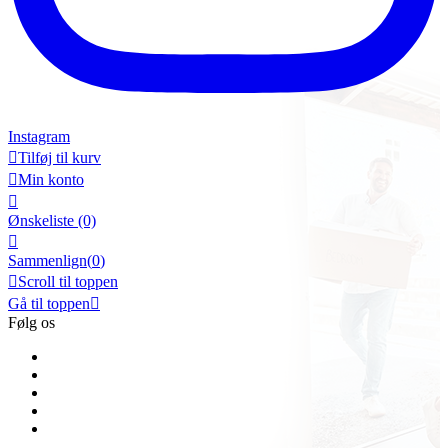
Instagram

Tilføj til kurv

Min konto

Ønskeliste
(0)

Sammenlign(
0
)

Scroll til toppen
Gå til toppen

Følg os