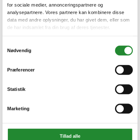
for sociale medier, annonceringspartnere og
analysepartnere. Vores partnere kan kombinere disse
data med andre oplysninger, du har givet dem, eller som
de har indsamlet fra din brug af deres tjenester.
Samtykkevalg
Nødvendig
Information


Præferencer
Handelsbetingelser
Fortrydelsesret
Beregnere
Cookie- og privatlivspolitik
Statistik
Black Friday
Oversigt
Gavekort
Marketing
Retur paller
Om Homeshop.dk


Om os
Tillad alle
Grill Event - Nordens Største