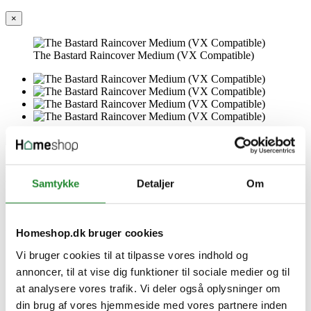
×
The Bastard Raincover Medium (VX Compatible)
BSTRD Raincover Medium
Samtykke
Detaljer
Om
(VX Compatible)
Homeshop.dk bruger cookies
Vejl. udsalgspris DKK 659,95
DKK 494,96
Inkl. moms
Vi bruger cookies til at tilpasse vores indhold og
Spar 25%
annoncer, til at vise dig funktioner til sociale medier og til
at analysere vores trafik. Vi deler også oplysninger om
din brug af vores hjemmeside med vores partnere inden