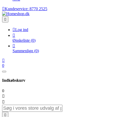

Kundeservice:
8770 2525


Log ind

Ønskeliste
(
0
)

Sammenlign
(
0
)

0
Indkøbskurv
0


