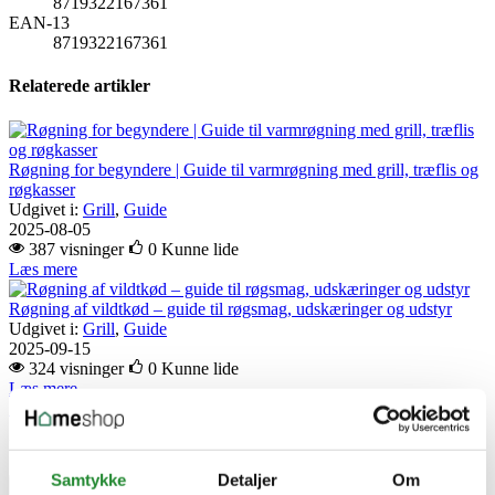
8719322167361
EAN-13
8719322167361
Relaterede artikler
Røgning for begyndere | Guide til varmrøgning med grill, træflis og
røgkasser
Udgivet i:
Grill
,
Guide
2025-08-05
387 visninger
0
Kunne lide
Læs mere
Røgning af vildtkød – guide til røgsmag, udskæringer og udstyr
Udgivet i:
Grill
,
Guide
2025-09-15
324 visninger
0
Kunne lide
Læs mere
Skriv produktanmeldelse
Ingen kundeanmeldelser for øjeblikket
Samtykke
Detaljer
Om
×