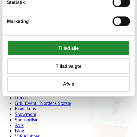
Statistik
Marketing
Information


Handelsbetingelser
Fortrydelsesret
Tillad alle
Beregnere
Cookie- og privatlivspolitik
Black Friday
Oversigt
Tillad valgte
Gavekort
Retur paller
Afvis
Om Homeshop.dk


Om os
Grill Event - Nordens Største
Kontakt os
Showroom
Sponsorliste
Avis
Blog
VIP Klubber