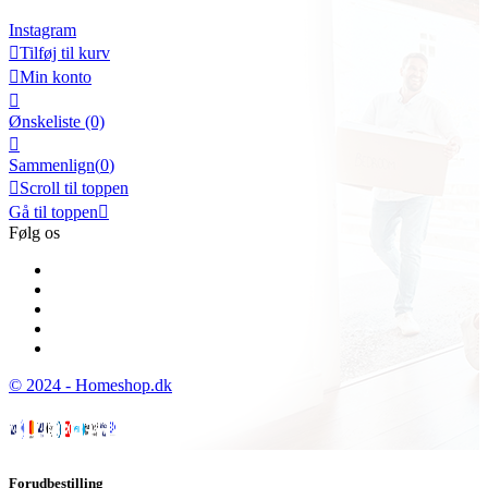
Instagram

Tilføj til kurv

Min konto

Ønskeliste
(0)

Sammenlign(
0
)

Scroll til toppen
Gå til toppen

Følg os
© 2024 - Homeshop.dk
Forudbestilling