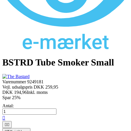
BSTRD Tube Smoker Small
Varenummer
9249181
Vejl. udsalgspris DKK 259,95
DKK 194,96
Inkl. moms
Spar 25%
Antal:


