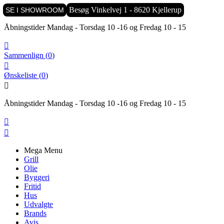

Besøg Vinkelvej 1 - 8620 Kjellerup
SE I SHOWROOM
Åbningstider Mandag - Torsdag 10 -16 og Fredag 10 - 15

Sammenlign
(
0
)

Ønskeliste
(
0
)

Åbningstider Mandag - Torsdag 10 -16 og Fredag 10 - 15


Mega Menu
Grill
Olie
Byggeri
Fritid
Hus
Udvalgte
Brands
Avis