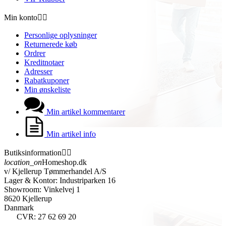
Min konto


Personlige oplysninger
Returnerede køb
Ordrer
Kreditnotaer
Adresser
Rabatkuponer
Min ønskeliste
Min artikel kommentarer
Min artikel info
Butiksinformation


location_on
Homeshop.dk
v/ Kjellerup Tømmerhandel A/S
Lager & Kontor: Industriparken 16
Showroom: Vinkelvej 1
8620 Kjellerup
Danmark
CVR: 27 62 69 20