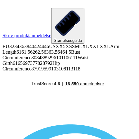
Skriv produktanmeldelse
Størrelsesguide
EU3234363840424446USXX5XSSMLXLXXLXXLArm
Length6161,56262,56363,56464,5Bust
Circumference8084889296101106111Waist
Girth6165697377828792Hip
Circumference87919599103108113118