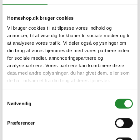
The Bastard Tube Smoker Small
Homeshop.dk bruger cookies
Vi bruger cookies til at tilpasse vores indhold og
annoncer, til at vise dig funktioner til sociale medier og til
at analysere vores trafik. Vi deler også oplysninger om
din brug af vores hjemmeside med vores partnere inden
BSTRD Tube Smoker Small
for sociale medier, annonceringspartnere og
analysepartnere. Vores partnere kan kombinere disse
Vejl. udsalgspris DKK 259,95
data med andre oplysninger, du har givet dem, eller som
DKK 194,96
Inkl. moms
de har indsamlet fra din brug af deres tjenester.
Spar 25%
Samtykkevalg
Nødvendig
Præferencer