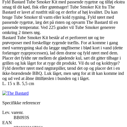
Fyld Bastard Tube Smoker Kit med passende rygetræ og tilføj ekstra
smag til dit kød, fisk eller grøntsager! Tube Smoker Kit fra The
Bastard er lavet af rustfrit stål og er derfor af høj kvalitet. Du kan
bruge Tube Smoker til varm eller kold rygning. Fyld røret med
passende rygetræ, læg det på risten og opvarm The Bastard til en
passende temperatur. Ved 225 grader vil Tube Smoker generere
omkring 2 timers røg.
Bastard Tube Smoker Kit består af et perforeret rør og tre
prøveposer med forskellige rygende træflis. For at komme i gang
med varmrygning skal du lægge røgfliserne i blød kort i vand (dette
forlænger rygeprocessen), lad dem dræne og fyld røret med dem.
Placer det fyldte rør mellem de glødende kul, sæt dit gitter tilbage i
grillen og luk låget for at ryge dit produkt. Vil du ud og koldryge?
Fyld derefter røret med røgtræpiller, tænd det op og placer det i en
ikke-brændende BBQ. Luk låget, men sørg for at ilt kan komme ind
og ud ved at åbne ilttilførslen i bunden og i låget.
L. 15 x B. 5,5 cm
Specifikke referencer
Lev. varenr.
BB093S
EAN