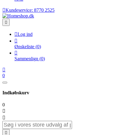

Kundeservice:
8770 2525


Log ind

Ønskeliste
(
0
)

Sammenlign
(
0
)

0
Indkøbskurv
0


