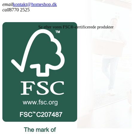
email
kontakt@homeshop.dk
call
8770 2525
Se efter vores FSC®-certificerede produkter