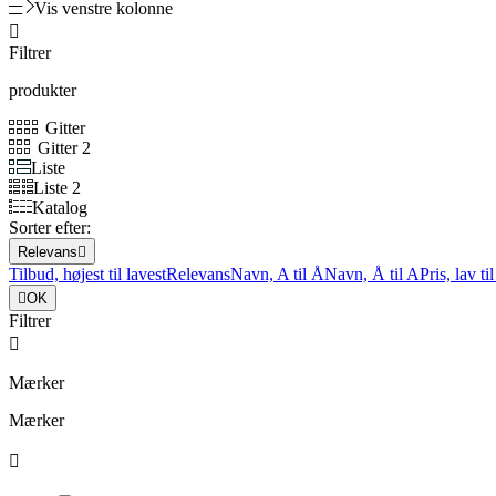
Vis venstre kolonne

Filtrer
produkter
Gitter
Gitter 2
Liste
Liste 2
Katalog
Sorter efter:
Relevans

Tilbud, højest til lavest
Relevans
Navn, A til Å
Navn, Å til A
Pris, lav ti

OK
Filtrer

Mærker
Mærker
