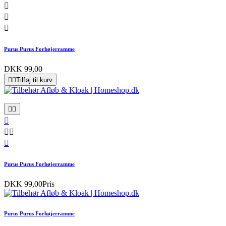



Purus Purus Forhøjerramme
DKK 99,00


Tilføj til kurv






Purus Purus Forhøjerramme
DKK 99,00
Pris
Purus Purus Forhøjerramme