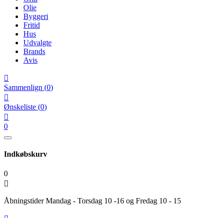
Olie
Byggeri
Fritid
Hus
Udvalgte
Brands
Avis

Sammenlign
(
0
)

Ønskeliste
(
0
)

0
Indkøbskurv
0

Åbningstider Mandag - Torsdag 10 -16 og Fredag 10 - 15