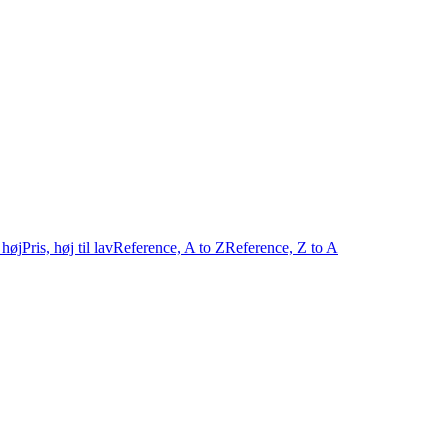
l høj
Pris, høj til lav
Reference, A to Z
Reference, Z to A