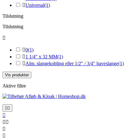

Universal
(1)
Tilslutning
Tilslutning


0
(1)

1 1/4" x 32 MM
(1)

Alm. slangekobling eller 1/2" / 3/4" haveslange
(1)
Vis produkter
Aktive filtre






