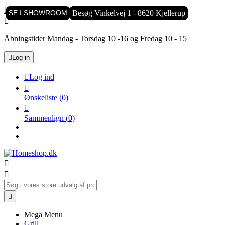

Kundeservice:
8770 2525
SE I SHOWROOM
SE I SHOWROOM
Besøg Vinkelvej 1 - 8620 Kjellerup
Besøg Vinkelvej 1 - 8620 Kjellerup

Åbningstider Mandag - Torsdag 10 -16 og Fredag 10 - 15

Log-in

Log ind

Ønskeliste
(
0
)

Sammenlign
(
0
)



Mega Menu
Grill