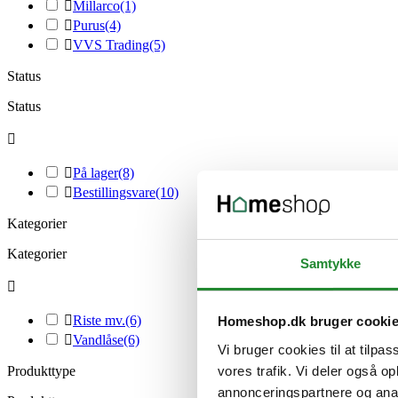

Millarco
(1)

Purus
(4)

VVS Trading
(5)
Status
Status


På lager
(8)

Bestillingsvare
(10)
Kategorier
Kategorier
Samtykke


Riste mv.
(6)
Homeshop.dk bruger cooki

Vandlåse
(6)
Vi bruger cookies til at tilpas
vores trafik. Vi deler også 
Produkttype
annonceringspartnere og anal