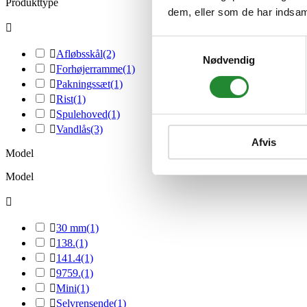
Produkttype
dem, eller som de har indsaml

Samtykkevalg

Afløbsskål
(2)
Nødvendig

Forhøjerramme
(1)

Pakningssæt
(1)

Rist
(1)

Spulehoved
(1)

Vandlås
(3)
Afvis
Model
Model


30 mm
(1)

138.
(1)

141.4
(1)

9759.
(1)

Mini
(1)

Selvrensende
(1)