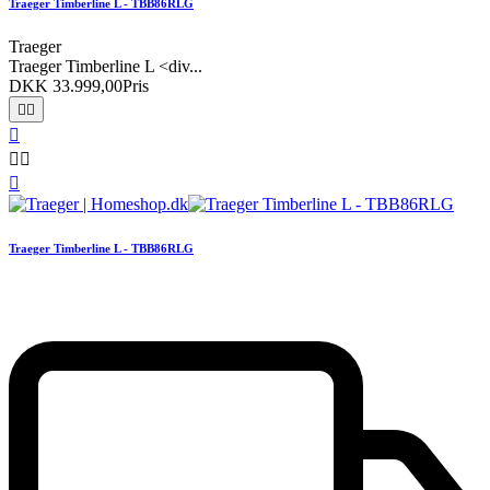
Traeger Timberline L - TBB86RLG
Traeger
Traeger Timberline L <div...
DKK 33.999,00
Pris






Traeger Timberline L - TBB86RLG