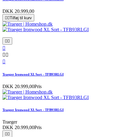
DKK 20.999,00


Tilføj til kurv






Traeger Ironwood XL Sort - TFB93RLGI
DKK 20.999,00
Pris
Traeger Ironwood XL Sort - TFB93RLGI
Traeger
DKK 20.999,00
Pris

