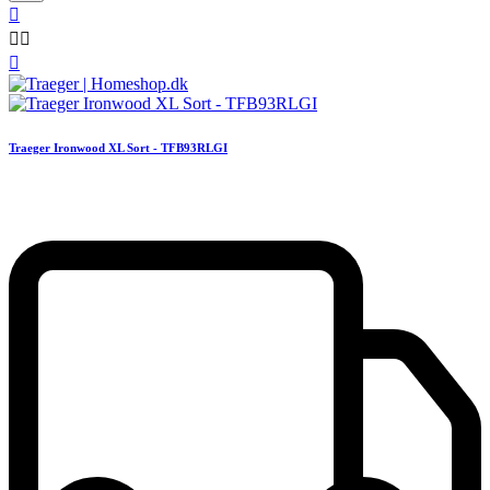




Traeger Ironwood XL Sort - TFB93RLGI