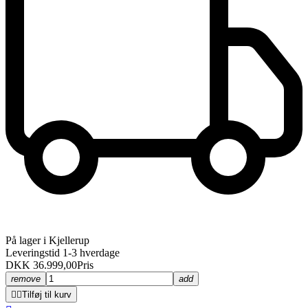
På lager i Kjellerup
Leveringstid 1-3 hverdage
DKK 36.999,00
Pris
remove
add


Tilføj til kurv