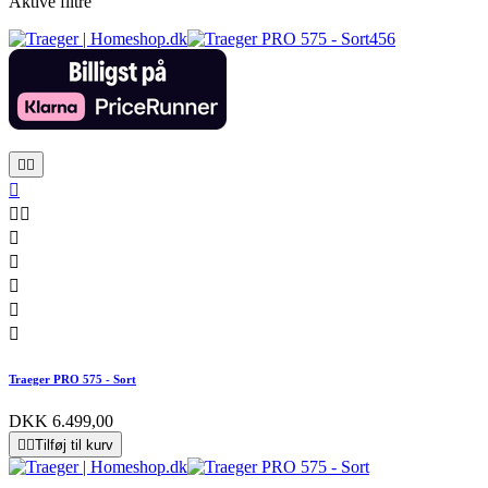
Aktive filtre










Traeger PRO 575 - Sort
DKK 6.499,00


Tilføj til kurv