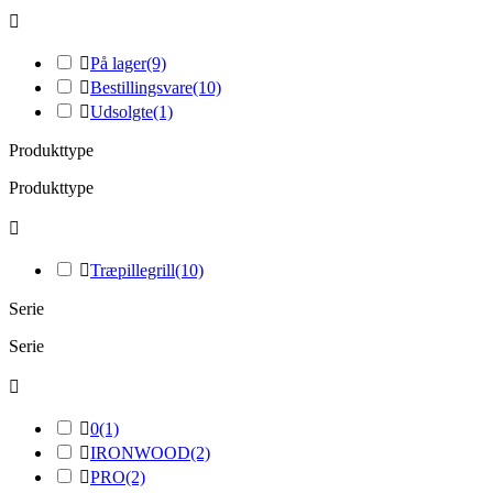


På lager
(9)

Bestillingsvare
(10)

Udsolgte
(1)
Produkttype
Produkttype


Træpillegrill
(10)
Serie
Serie


0
(1)

IRONWOOD
(2)

PRO
(2)