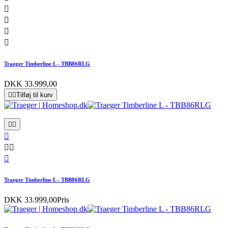




Traeger Timberline L - TBB86RLG
DKK 33.999,00


Tilføj til kurv






Traeger Timberline L - TBB86RLG
DKK 33.999,00
Pris