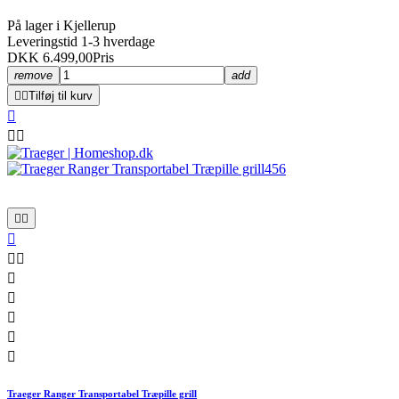
På lager i Kjellerup
Leveringstid 1-3 hverdage
DKK 6.499,00
Pris
remove
add


Tilføj til kurv













Traeger Ranger Transportabel Træpille grill