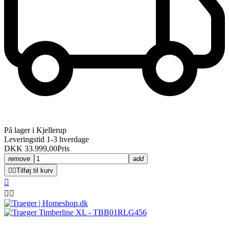
På lager i Kjellerup
Leveringstid 1-3 hverdage
DKK 33.999,00
Pris
remove
add


Tilføj til kurv


