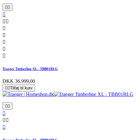










Traeger Timberline XL - TBB01RLG
DKK 36.999,00


Tilføj til kurv






Traeger Timberline XL - TBB01RLG