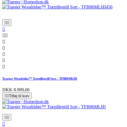










Traeger Woodridge™ Træpillegrill Sort - TFB86MLHI
DKK 8.999,00


Tilføj til kurv


