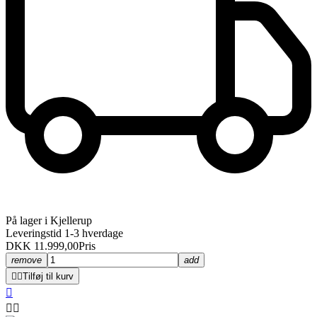
På lager i Kjellerup
Leveringstid 1-3 hverdage
DKK 11.999,00
Pris
remove
add


Tilføj til kurv


