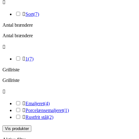


Sort
(7)
Antal brændere
Antal brændere


1
(7)
Grillriste
Grillriste


Emaljeret
(4)

Porcelænsemaljeret
(1)

Rustfrit stål
(2)
Vis produkter