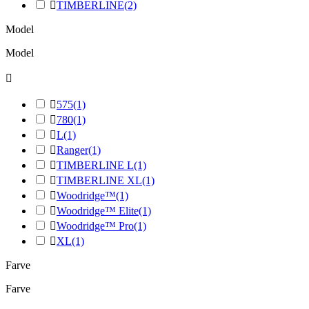

TIMBERLINE
(2)
Model
Model


575
(1)

780
(1)

L
(1)

Ranger
(1)

TIMBERLINE L
(1)

TIMBERLINE XL
(1)

Woodridge™
(1)

Woodridge™ Elite
(1)

Woodridge™ Pro
(1)

XL
(1)
Farve
Farve