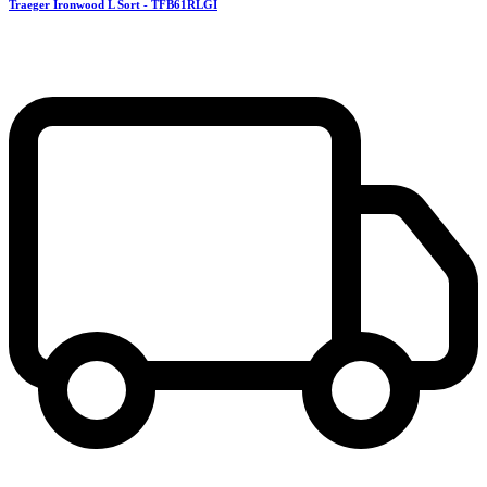
Traeger Ironwood L Sort - TFB61RLGI