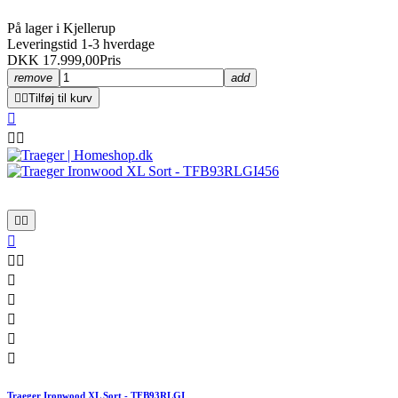
På lager i Kjellerup
Leveringstid 1-3 hverdage
DKK 17.999,00
Pris
remove
add


Tilføj til kurv













Traeger Ironwood XL Sort - TFB93RLGI