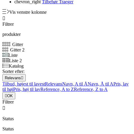
chevron_right
Tilbehør Traeger
Vis venstre kolonne

Filtrer
produkter
Gitter
Gitter 2
Liste
Liste 2
Katalog
Sorter efter:
Relevans

Tilbud, højest til lavest
Relevans
Navn, A til Å
Navn, Å til A
Pris, lav
til høj
Pris, høj til lav
Reference, A to Z
Reference, Z to A

OK
Filtrer

Status
Status