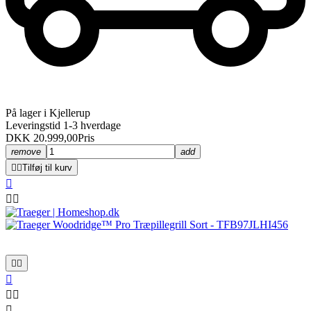
På lager i Kjellerup
Leveringstid 1-3 hverdage
DKK 20.999,00
Pris
remove
add


Tilføj til kurv








