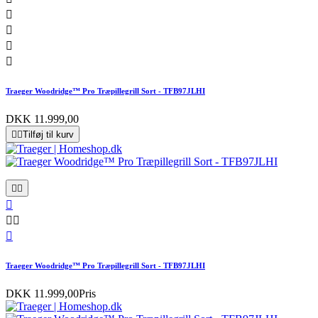




Traeger Woodridge™ Pro Træpillegrill Sort - TFB97JLHI
DKK 11.999,00


Tilføj til kurv






Traeger Woodridge™ Pro Træpillegrill Sort - TFB97JLHI
DKK 11.999,00
Pris