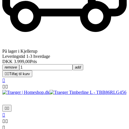
På lager i Kjellerup
Leveringstid 1-3 hverdage
DKK 3.999,00
Pris
remove
add


Tilføj til kurv








