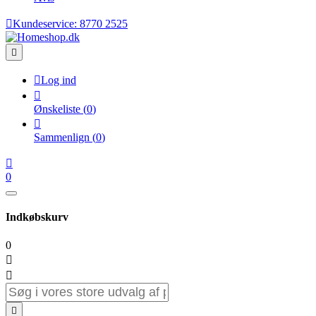

Kundeservice:
8770 2525


Log ind

Ønskeliste
(
0
)

Sammenlign
(
0
)

0
Indkøbskurv
0


