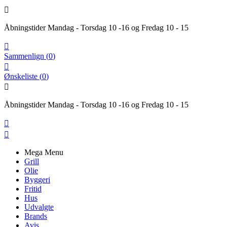

Åbningstider Mandag - Torsdag 10 -16 og Fredag 10 - 15

Sammenlign
(
0
)

Ønskeliste
(
0
)

Åbningstider Mandag - Torsdag 10 -16 og Fredag 10 - 15


Mega Menu
Grill
Olie
Byggeri
Fritid
Hus
Udvalgte
Brands
Avis