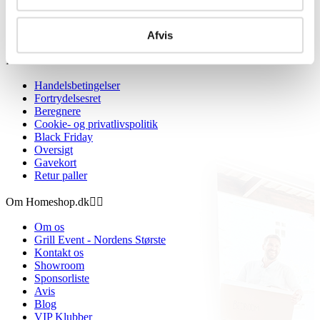
Afvis
Information


Handelsbetingelser
Fortrydelsesret
Beregnere
Cookie- og privatlivspolitik
Black Friday
Oversigt
Gavekort
Retur paller
Om Homeshop.dk


Om os
Grill Event - Nordens Største
Kontakt os
Showroom
Sponsorliste
Avis
Blog
VIP Klubber