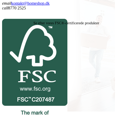
email
kontakt@homeshop.dk
call
8770 2525
Se efter vores FSC®-certificerede produkter