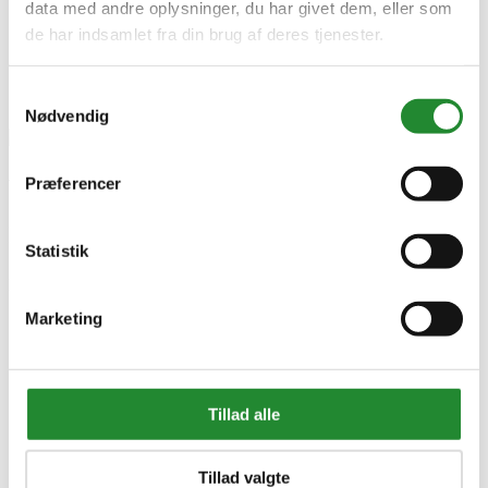
data med andre oplysninger, du har givet dem, eller som
de har indsamlet fra din brug af deres tjenester.
Samtykkevalg
Nødvendig
Wimex hegn fag trend tmv
Præferencer
rombe - 9967000030
Statistik
DKK 2.299,00
Inkl. moms
Marketing
Tillad alle
Tillad valgte