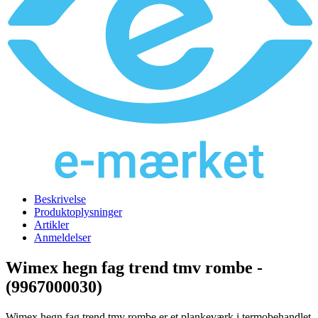
Beskrivelse
Produktoplysninger
Artikler
Anmeldelser
Wimex hegn fag trend tmv rombe -
(9967000030)
Wimex hegn fag trend tmv rombe er et plankeværk i termobehandlet