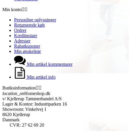
Min konto


Personlige oplysninger
Returnerede køb
Ordrer
Kreditnotaer
Adresser
Rabatkuponer
Min ønskeliste
Min artikel kommentarer
Min artikel info
Butiksinformation


location_on
Homeshop.dk
v/ Kjellerup Tømmerhandel A/S
Lager & Kontor: Industriparken 16
Showroom: Vinkelvej 1
8620 Kjellerup
Danmark
CVR: 27 62 69 20