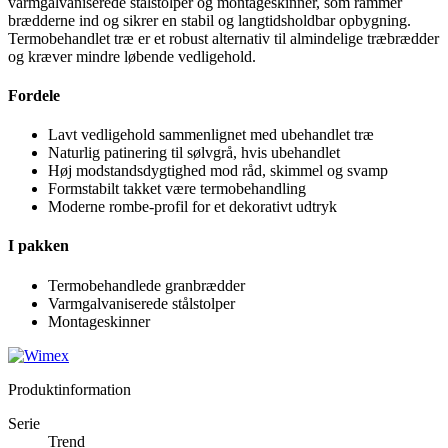
varmgalvaniserede stålstolper og montageskinner, som rammer
brædderne ind og sikrer en stabil og langtidsholdbar opbygning.
Termobehandlet træ er et robust alternativ til almindelige træbrædder
og kræver mindre løbende vedligehold.
Fordele
Lavt vedligehold sammenlignet med ubehandlet træ
Naturlig patinering til sølvgrå, hvis ubehandlet
Høj modstandsdygtighed mod råd, skimmel og svamp
Formstabilt takket være termobehandling
Moderne rombe-profil for et dekorativt udtryk
I pakken
Termobehandlede granbrædder
Varmgalvaniserede stålstolper
Montageskinner
Produktinformation
Serie
Trend