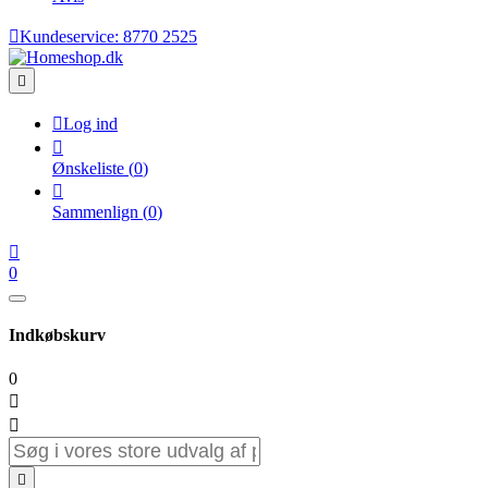

Kundeservice:
8770 2525


Log ind

Ønskeliste
(
0
)

Sammenlign
(
0
)

0
Indkøbskurv
0


