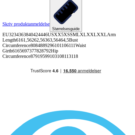
Skriv produktanmeldelse
Størrelsesguide
EU3234363840424446USXX5XSSMLXLXXLXXLArm
Length6161,56262,56363,56464,5Bust
Circumference8084889296101106111Waist
Girth6165697377828792Hip
Circumference87919599103108113118