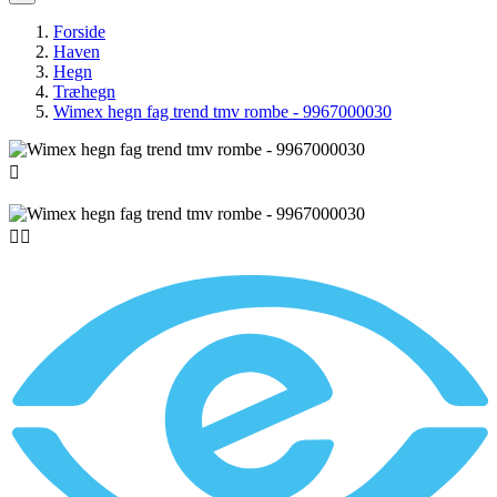
Forside
Haven
Hegn
Træhegn
Wimex hegn fag trend tmv rombe - 9967000030


