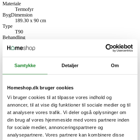
Materiale
Termofyr
BygDimension
189.30 x 90 cm
Type
T90
Behandling
Varmebehandlet
Producent information
Wimex A/S
Strandvejen 16, 7800 Skive
Samtykke
Detaljer
Om
Danmark
www.wimex.dk
Specifikke referencer
Homeshop.dk bruger cookies
Lev. varenr.
Vi bruger cookies til at tilpasse vores indhold og
9967000030
EAN
annoncer, til at vise dig funktioner til sociale medier og til
at analysere vores trafik. Vi deler også oplysninger om
Skriv produktanmeldelse
din brug af vores hjemmeside med vores partnere inden
Ingen kundeanmeldelser for øjeblikket
for sociale medier, annonceringspartnere og
analysepartnere. Vores partnere kan kombinere disse
×