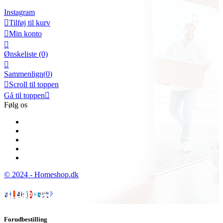
Instagram

Tilføj til kurv

Min konto

Ønskeliste
(0)

Sammenlign(
0
)

Scroll til toppen
Gå til toppen

Følg os
© 2024 - Homeshop.dk
Forudbestilling