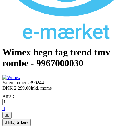
Wimex hegn fag trend tmv
rombe - 9967000030
Varenummer
2396244
DKK 2.299,00
Inkl. moms
Antal:




Tilføj til kurv