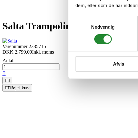
dem, eller som de har indsaml
Samtykkevalg
Salta Trampolin Cosmos Ø366 cm
Nødvendig
Varenummer
2335715
DKK 2.799,00
Inkl. moms
Antal:
Afvis




Tilføj til kurv