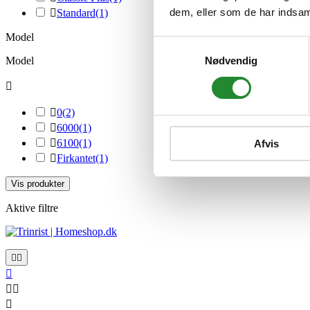
dem, eller som de har indsaml

Standard
(1)
Model
Samtykkevalg
Nødvendig
Model


0
(2)

6000
(1)

6100
(1)
Afvis

Firkantet
(1)
Vis produkter
Aktive filtre





