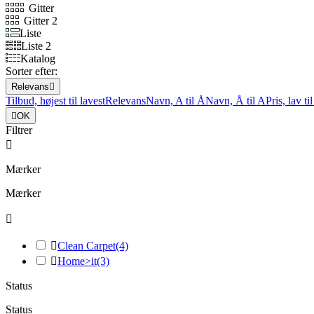
Gitter
Gitter 2
Liste
Liste 2
Katalog
Sorter efter:
Relevans

Tilbud, højest til lavest
Relevans
Navn, A til Å
Navn, Å til A
Pris, lav ti

OK
Filtrer

Mærker
Mærker


Clean Carpet
(4)

Home>it
(3)
Status
Status