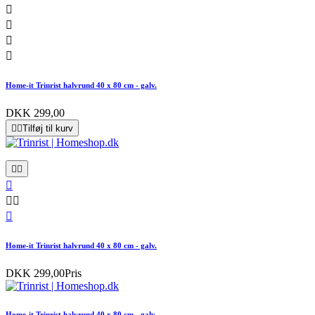




Home-it Trinrist halvrund 40 x 80 cm - galv.
DKK 299,00


Tilføj til kurv






Home-it Trinrist halvrund 40 x 80 cm - galv.
DKK 299,00
Pris
Home-it Trinrist halvrund 40 x 80 cm - galv.