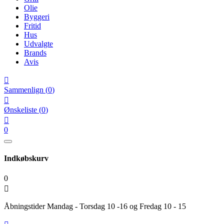
Olie
Byggeri
Fritid
Hus
Udvalgte
Brands
Avis

Sammenlign
(
0
)

Ønskeliste
(
0
)

0
Indkøbskurv
0

Åbningstider Mandag - Torsdag 10 -16 og Fredag 10 - 15