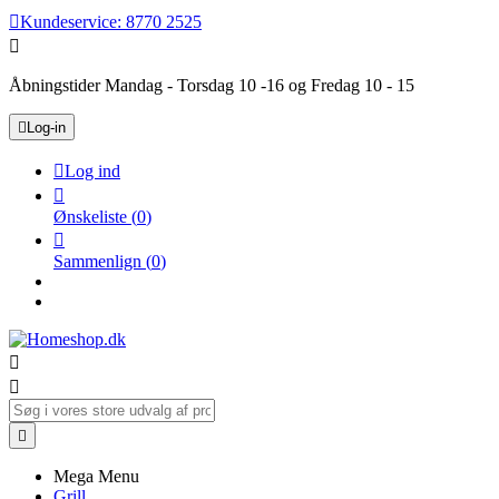

Kundeservice:
8770 2525

Åbningstider Mandag - Torsdag 10 -16 og Fredag 10 - 15

Log-in

Log ind

Ønskeliste
(
0
)

Sammenlign
(
0
)



Mega Menu
Grill