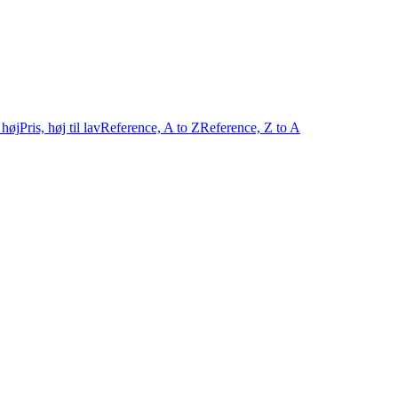
l høj
Pris, høj til lav
Reference, A to Z
Reference, Z to A