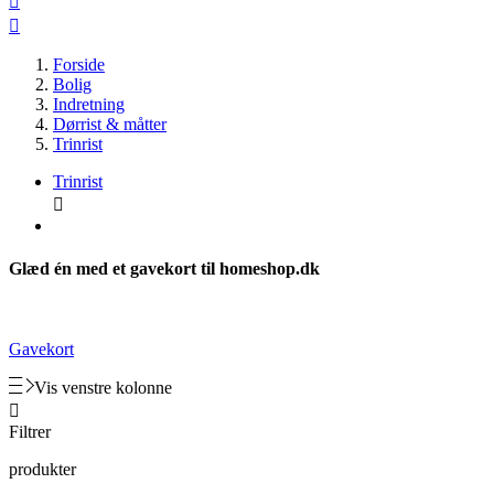


Forside
Bolig
Indretning
Dørrist & måtter
Trinrist
Trinrist

Glæd én med et gavekort til homeshop.dk
Gavekort
Vis venstre kolonne

Filtrer
produkter