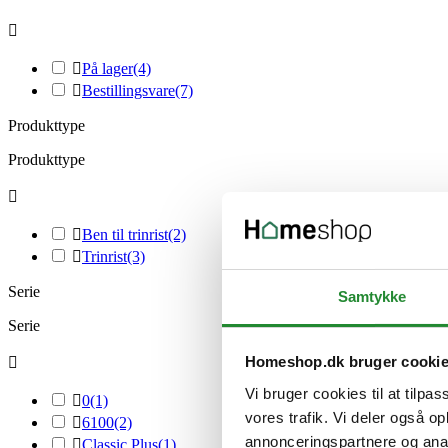


På lager
(4)

Bestillingsvare
(7)
Produkttype
Produkttype


Ben til trinrist
(2)

Trinrist
(3)
Serie
Samtykke
Serie
Homeshop.dk bruger cooki

Vi bruger cookies til at tilpas

0
(1)
vores trafik. Vi deler også 

6100
(2)
annonceringspartnere og anal

Classic Plus
(1)