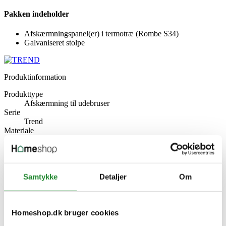
Pakken indeholder
Afskærmningspanel(er) i termotræ (Rombe S34)
Galvaniseret stolpe
Produktinformation
Produkttype
Afskærmning til udebruser
Serie
Trend
Materiale
Termotræ
Model
4-sider Lav Model
Producent information
Foss Europe A/S
Samtykke
Detaljer
Om
Industrivej 20, 5492 Vissenbjerg
Danmark
Fosseurope.dk
Homeshop.dk bruger cookies
Specifikke referencer