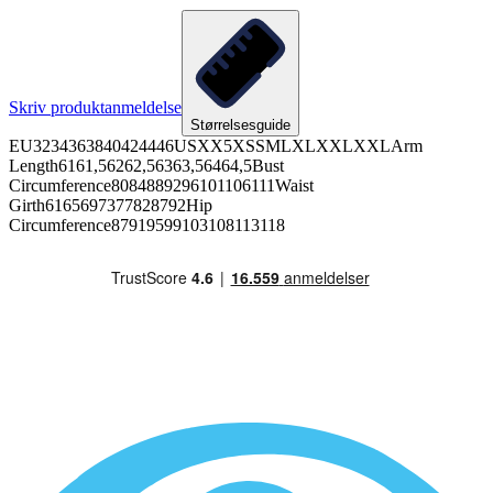
Skriv produktanmeldelse
Størrelsesguide
EU3234363840424446USXX5XSSMLXLXXLXXLArm
Length6161,56262,56363,56464,5Bust
Circumference8084889296101106111Waist
Girth6165697377828792Hip
Circumference87919599103108113118