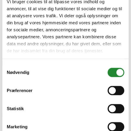
Vi bruger cookies til at tilpasse vores indhold og
Lev. varenr.
annoncer, til at vise dig funktioner til sociale medier og til
80002007
at analysere vores trafik. Vi deler også oplysninger om
EAN
5712508012489
din brug af vores hjemmeside med vores partnere inden
EAN-13
for sociale medier, annonceringspartnere og
5712508012489
analysepartnere. Vores partnere kan kombinere disse
Skriv produktanmeldelse
data med andre oplysninger, du har givet dem, eller som
de har indsamlet fra din brug af deres tjenester.
Ingen kundeanmeldelser for øjeblikket
×
Samtykkevalg
Nødvendig
Præferencer
Statistik
Marketing