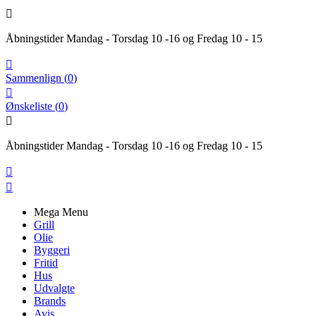

Åbningstider Mandag - Torsdag 10 -16 og Fredag 10 - 15

Sammenlign
(
0
)

Ønskeliste
(
0
)

Åbningstider Mandag - Torsdag 10 -16 og Fredag 10 - 15


Mega Menu
Grill
Olie
Byggeri
Fritid
Hus
Udvalgte
Brands
Avis