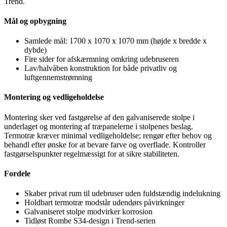
Trend.
Mål og opbygning
Samlede mål: 1700 x 1070 x 1070 mm (højde x bredde x
dybde)
Fire sider for afskærmning omkring udebruseren
Lav/halvåben konstruktion for både privatliv og
luftgennemstrømning
Montering og vedligeholdelse
Montering sker ved fastgørelse af den galvaniserede stolpe i
underlaget og montering af træpanelerne i stolpenes beslag.
Termotræ kræver minimal vedligeholdelse; rengør efter behov og
behandl efter ønske for at bevare farve og overflade. Kontroller
fastgørselspunkter regelmæssigt for at sikre stabiliteten.
Fordele
Skaber privat rum til udebruser uden fuldstændig indelukning
Holdbart termotræ modstår udendørs påvirkninger
Galvaniseret stolpe modvirker korrosion
Tidløst Rombe S34-design i Trend-serien