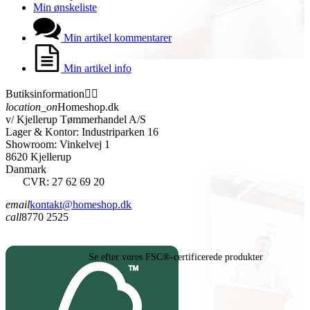
Min ønskeliste
Min artikel kommentarer
Min artikel info
Butiksinformation


location_on
Homeshop.dk
v/ Kjellerup Tømmerhandel A/S
Lager & Kontor: Industriparken 16
Showroom: Vinkelvej 1
8620 Kjellerup
Danmark
CVR: 27 62 69 20
email
kontakt@homeshop.dk
call
8770 2525
Se efter vores FSC®-certificerede produkter