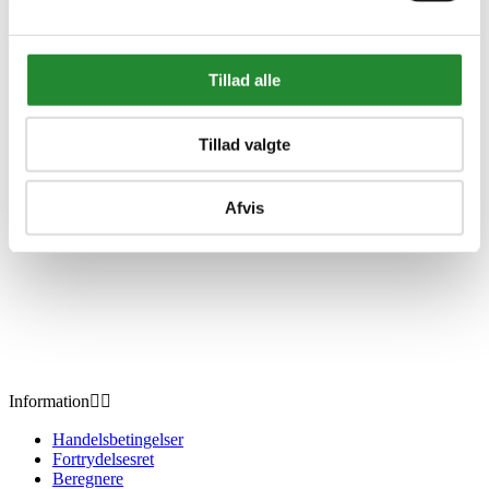
Wimex afskærmning -
udebruser - 80002007
Tillad alle
DKK 7.999,00
Inkl. moms
Tillad valgte
Afvis
Information


Handelsbetingelser
Fortrydelsesret
Beregnere