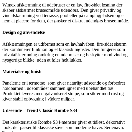
Wimex afskærmning til udebruser er en lav, fire-sidet løsning der
skaber afskærmet bruseområde udendørs. Den giver privatliv og
vindafskærmning ved terrasse, pool eller på campingpladsen og er
nem at placere for dem, der ønsker et diskret udendørs bruseområde.
Design og anvendelse
Afskærmningen er udformet som en lav/halvåben, fire-sidet skærm,
der kombinerer funktion og et klassisk mønster. Den fungerer som
privatafskærmning omkring en udebruser og beskytter mod vind og
nysgerrige blikke, uden at føles helt lukket.
Materialer og finish
Panelerne er i termotræ, som giver naturligt udseende og forbedret
holdbarhed i udeområder sammenlignet med ubehandlet træ.
Produktet leveres med galvaniseret stolpe, som sikrer mod rust og
giver stabil opbygning i vådere miljøer.
Udseende - Trend Classic Rombe S34
Det karakteristiske Rombe S34-mønster giver et tidløst, dekorativt
look, der passer til klassiske såvel som moderne haver. Serienavn: