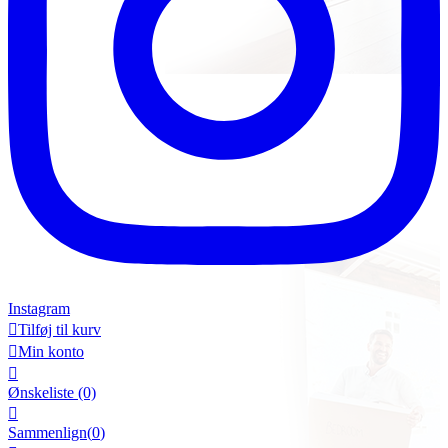
Instagram

Tilføj til kurv

Min konto

Ønskeliste
(0)

Sammenlign(
0
)