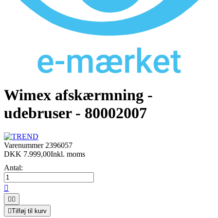
Wimex afskærmning -
udebruser - 80002007
Varenummer
2396057
DKK 7.999,00
Inkl. moms
Antal:




Tilføj til kurv