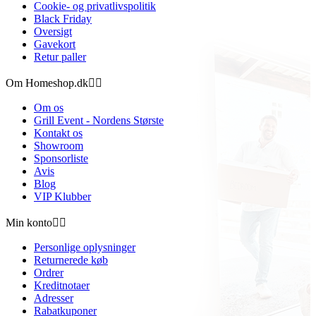
Cookie- og privatlivspolitik
Black Friday
Oversigt
Gavekort
Retur paller
Om Homeshop.dk


Om os
Grill Event - Nordens Største
Kontakt os
Showroom
Sponsorliste
Avis
Blog
VIP Klubber
Min konto


Personlige oplysninger
Returnerede køb
Ordrer
Kreditnotaer
Adresser
Rabatkuponer