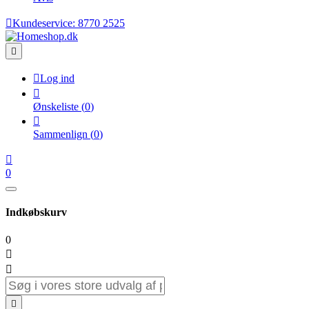

Kundeservice:
8770 2525


Log ind

Ønskeliste
(
0
)

Sammenlign
(
0
)

0
Indkøbskurv
0


