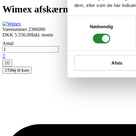
dem, eller som de har indsaml
Wimex afskærmning - udebruse
Samtykkevalg
Nødvendig
Varenummer
2396090
DKK 5.550,00
Inkl. moms
Antal:

Afvis



Tilføj til kurv