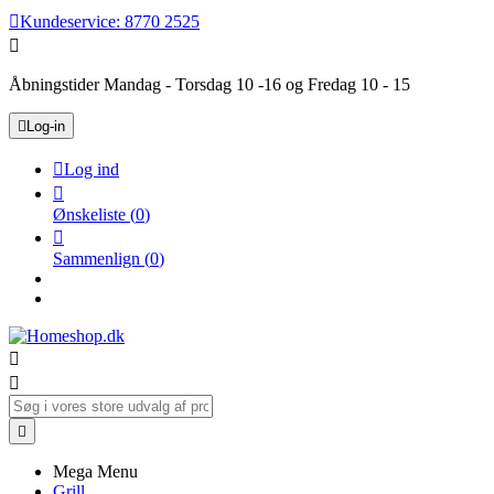

Kundeservice:
8770 2525

Åbningstider Mandag - Torsdag 10 -16 og Fredag 10 - 15

Log-in

Log ind

Ønskeliste
(
0
)

Sammenlign
(
0
)



Mega Menu
Grill