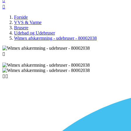


Forside
VVS & Varme
Brusere
Udebad og Udebruser
Wimex afskærmning - udebruser - 80002038


