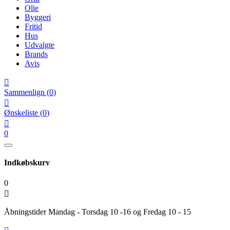
Olie
Byggeri
Fritid
Hus
Udvalgte
Brands
Avis

Sammenlign
(
0
)

Ønskeliste
(
0
)

0
Indkøbskurv
0

Åbningstider Mandag - Torsdag 10 -16 og Fredag 10 - 15