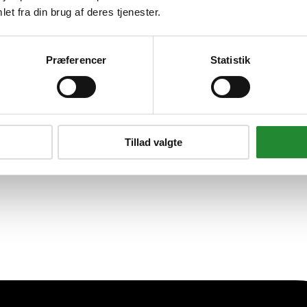
et fra din brug af deres tjenester.
r - 80002038
Præferencer
Statistik
Tillad valgte