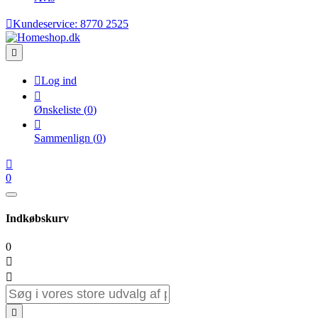

Kundeservice:
8770 2525


Log ind

Ønskeliste
(
0
)

Sammenlign
(
0
)

0
Indkøbskurv
0


