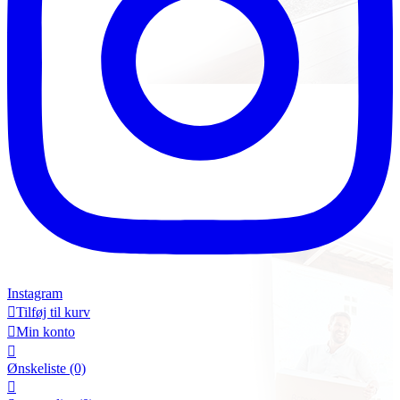
Instagram

Tilføj til kurv

Min konto

Ønskeliste
(0)
