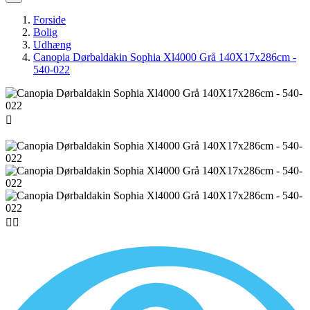
Forside
Bolig
Udhæng
Canopia Dørbaldakin Sophia Xl4000 Grå 140X17x286cm -
540-022


