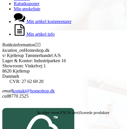
Rabatkuponer
Min ønskeliste
Min artikel kommentarer
Min artikel info
Butiksinformation


location_on
Homeshop.dk
v/ Kjellerup Tømmerhandel A/S
Lager & Kontor: Industriparken 16
Showroom: Vinkelvej 1
8620 Kjellerup
Danmark
CVR: 27 62 69 20
email
kontakt@homeshop.dk
call
8770 2525
Se efter vores FSC®-certificerede produkter