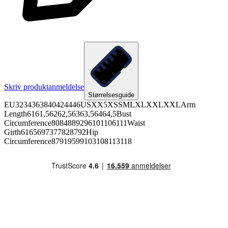
Skriv produktanmeldelse
Størrelsesguide
EU3234363840424446USXX5XSSMLXLXXLXXLArm
Length6161,56262,56363,56464,5Bust
Circumference8084889296101106111Waist
Girth6165697377828792Hip
Circumference87919599103108113118