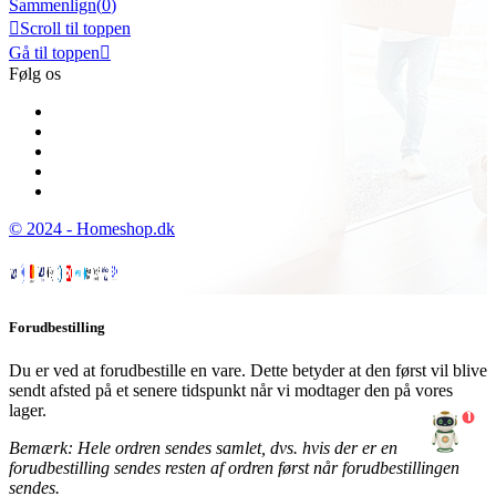
Sammenlign(
0
)

Scroll til toppen
Gå til toppen

Følg os
© 2024 - Homeshop.dk
Forudbestilling
Du er ved at forudbestille en vare. Dette betyder at den først vil blive
sendt afsted på et senere tidspunkt når vi modtager den på vores
lager.
1
Bemærk: Hele ordren sendes samlet, dvs. hvis der er en
forudbestilling sendes resten af ordren først når forudbestillingen
sendes.