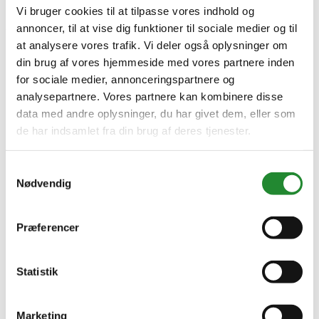
Vi bruger cookies til at tilpasse vores indhold og
Xl4000 Grå 140X17x286cm -
annoncer, til at vise dig funktioner til sociale medier og til
540-022
at analysere vores trafik. Vi deler også oplysninger om
din brug af vores hjemmeside med vores partnere inden
for sociale medier, annonceringspartnere og
DKK 18.999,00
Inkl. moms
analysepartnere. Vores partnere kan kombinere disse
data med andre oplysninger, du har givet dem, eller som
de har indsamlet fra din brug af deres tjenester.
Samtykkevalg
Nødvendig
Præferencer
Statistik
Information


Handelsbetingelser
Fortrydelsesret
Marketing