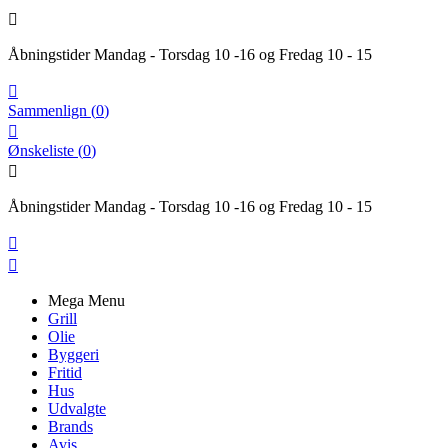

Åbningstider Mandag - Torsdag 10 -16 og Fredag 10 - 15

Sammenlign
(
0
)

Ønskeliste
(
0
)

Åbningstider Mandag - Torsdag 10 -16 og Fredag 10 - 15


Mega Menu
Grill
Olie
Byggeri
Fritid
Hus
Udvalgte
Brands
Avis