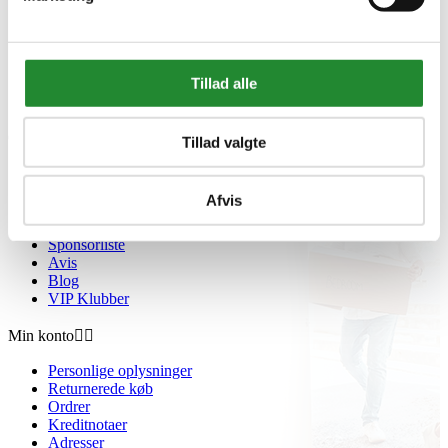
Beregnere
Cookie- og privatlivspolitik
Black Friday
Oversigt
Gavekort
Tillad alle
Retur paller
Om Homeshop.dk


Tillad valgte
Om os
Grill Event - Nordens Største
Afvis
Kontakt os
Showroom
Sponsorliste
Avis
Blog
VIP Klubber
Min konto


Personlige oplysninger
Returnerede køb
Ordrer
Kreditnotaer
Adresser