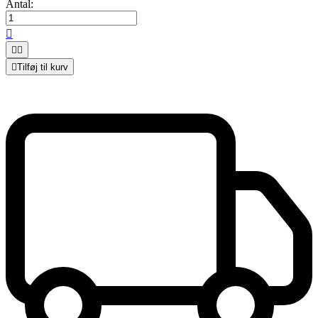
Antal:




Tilføj til kurv