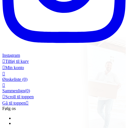
Instagram

Tilføj til kurv

Min konto

Ønskeliste
(0)

Sammenlign(
0
)

Scroll til toppen
Gå til toppen

Følg os