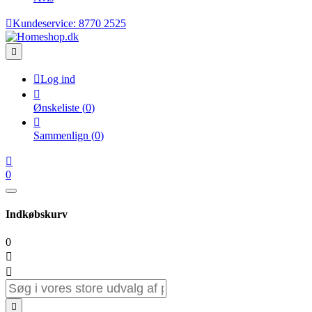

Kundeservice:
8770 2525


Log ind

Ønskeliste
(
0
)

Sammenlign
(
0
)

0
Indkøbskurv
0


