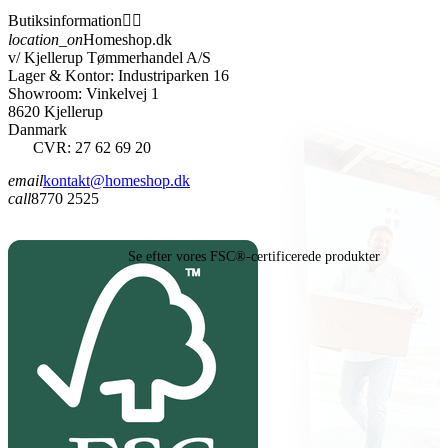
Butiksinformation


location_on
Homeshop.dk
v/ Kjellerup Tømmerhandel A/S
Lager & Kontor: Industriparken 16
Showroom: Vinkelvej 1
8620 Kjellerup
Danmark
CVR: 27 62 69 20
email
kontakt@homeshop.dk
call
8770 2525
Se efter vores FSC®-certificerede produkter