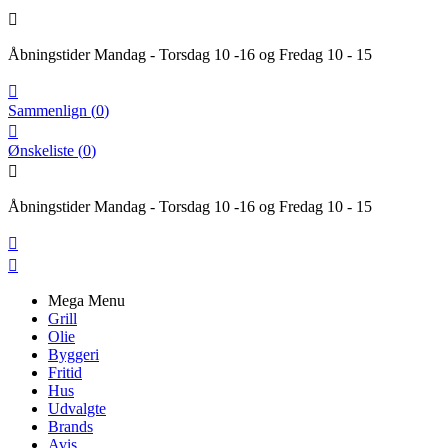

Åbningstider Mandag - Torsdag 10 -16 og Fredag 10 - 15

Sammenlign
(
0
)

Ønskeliste
(
0
)

Åbningstider Mandag - Torsdag 10 -16 og Fredag 10 - 15


Mega Menu
Grill
Olie
Byggeri
Fritid
Hus
Udvalgte
Brands
Avis