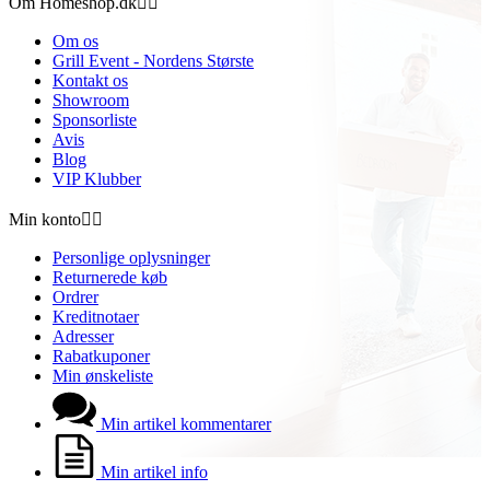
Om Homeshop.dk


Om os
Grill Event - Nordens Største
Kontakt os
Showroom
Sponsorliste
Avis
Blog
VIP Klubber
Min konto


Personlige oplysninger
Returnerede køb
Ordrer
Kreditnotaer
Adresser
Rabatkuponer
Min ønskeliste
Min artikel kommentarer
Min artikel info