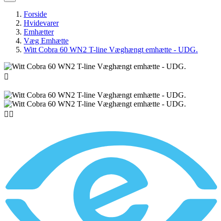
Forside
Hvidevarer
Emhætter
Væg Emhætte
Witt Cobra 60 WN2 T-line Væghængt emhætte - UDG.


