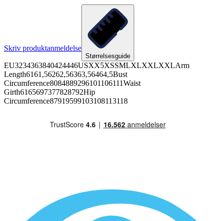
Skriv produktanmeldelse
Størrelsesguide
EU3234363840424446USXX5XSSMLXLXXLXXLArm
Length6161,56262,56363,56464,5Bust
Circumference8084889296101106111Waist
Girth6165697377828792Hip
Circumference87919599103108113118