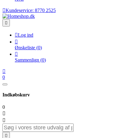

Kundeservice:
8770 2525


Log ind

Ønskeliste
(
0
)

Sammenlign
(
0
)

0
Indkøbskurv
0


