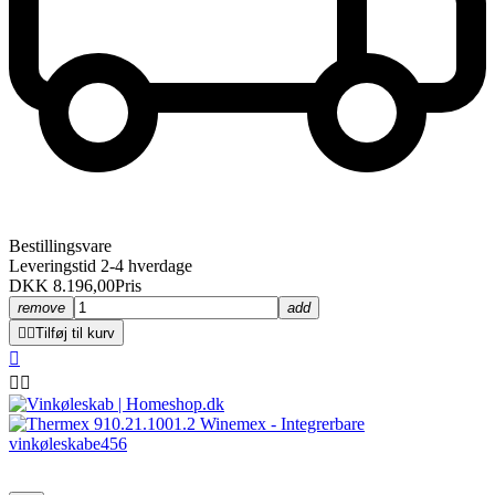
Bestillingsvare
Leveringstid 2-4 hverdage
DKK 8.196,00
Pris
remove
add


Tilføj til kurv


