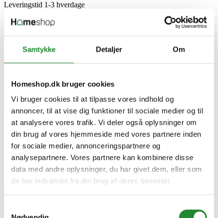
Leveringstid 1-3 hverdage
DKK 199,95
DKK 799,95
Normalpris
-DKK 600,00 rabat
Pris
remove
add


Tilføj til kurv

Samtykke
Detaljer
Om


Homeshop.dk bruger cookies


Vi bruger cookies til at tilpasse vores indhold og

annoncer, til at vise dig funktioner til sociale medier og til


at analysere vores trafik. Vi deler også oplysninger om

din brug af vores hjemmeside med vores partnere inden

for sociale medier, annonceringspartnere og

analysepartnere. Vores partnere kan kombinere disse


data med andre oplysninger, du har givet dem, eller som
de har indsamlet fra din brug af deres tjenester.
Caso WineCase Deluxe Inox m/batteri
Samtykkevalg
DKK 1.799,00
Nødvendig