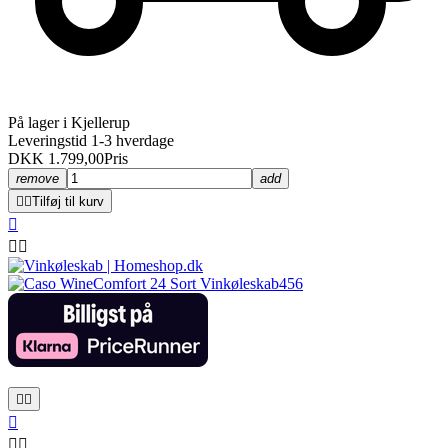
På lager i Kjellerup
Leveringstid 1-3 hverdage
DKK 1.799,00
Pris
remove
add


Tilføj til kurv







