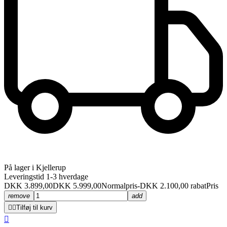
På lager i Kjellerup
Leveringstid 1-3 hverdage
DKK 3.899,00
DKK 5.999,00
Normalpris
-DKK 2.100,00 rabat
Pris
remove
add


Tilføj til kurv
