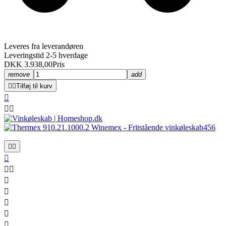
Leveres fra leverandøren
Leveringstid 2-5 hverdage
DKK 3.938,00
Pris
remove
add


Tilføj til kurv












