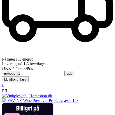
På lager i Kjellerup
Leveringstid 1-3 hverdage
DKK 4.499,00
Pris
remove
add


Tilføj til kurv


