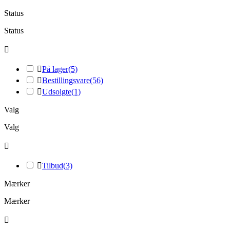
Status
Status


På lager
(5)

Bestillingsvare
(56)

Udsolgte
(1)
Valg
Valg


Tilbud
(3)
Mærker
Mærker
