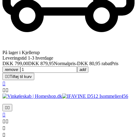
På lager i Kjellerup
Leveringstid 1-3 hverdage
DKK 799,00
DKK 879,95
Normalpris
-DKK 80,95 rabat
Pris
remove
add


Tilføj til kurv









