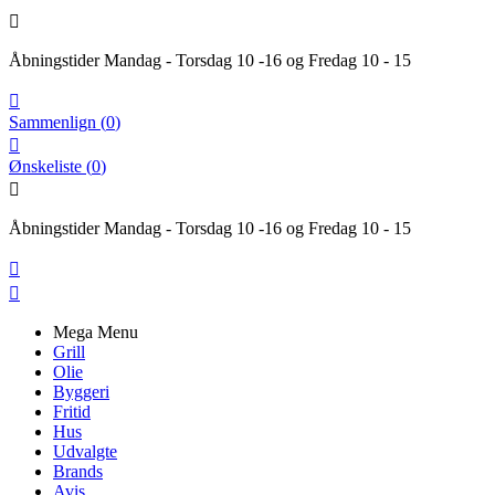

Åbningstider Mandag - Torsdag 10 -16 og Fredag 10 - 15

Sammenlign
(
0
)

Ønskeliste
(
0
)

Åbningstider Mandag - Torsdag 10 -16 og Fredag 10 - 15


Mega Menu
Grill
Olie
Byggeri
Fritid
Hus
Udvalgte
Brands
Avis