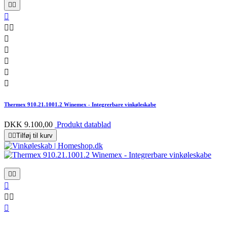










Thermex 910.21.1001.2 Winemex - Integrerbare vinkøleskabe
DKK 9.100,00
Produkt datablad


Tilføj til kurv





