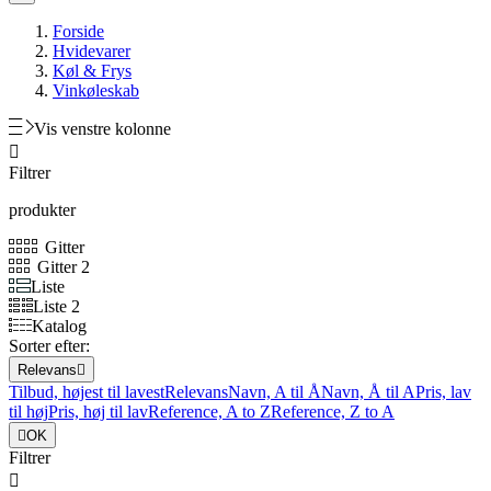
Forside
Hvidevarer
Køl & Frys
Vinkøleskab
Vis venstre kolonne

Filtrer
produkter
Gitter
Gitter 2
Liste
Liste 2
Katalog
Sorter efter:
Relevans

Tilbud, højest til lavest
Relevans
Navn, A til Å
Navn, Å til A
Pris, lav
til høj
Pris, høj til lav
Reference, A to Z
Reference, Z to A

OK
Filtrer
