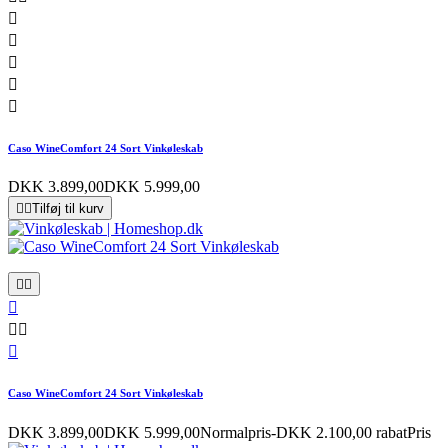





Caso WineComfort 24 Sort Vinkøleskab
DKK 3.899,00
DKK 5.999,00


Tilføj til kurv






Caso WineComfort 24 Sort Vinkøleskab
DKK 3.899,00
DKK 5.999,00
Normalpris
-DKK 2.100,00 rabat
Pris