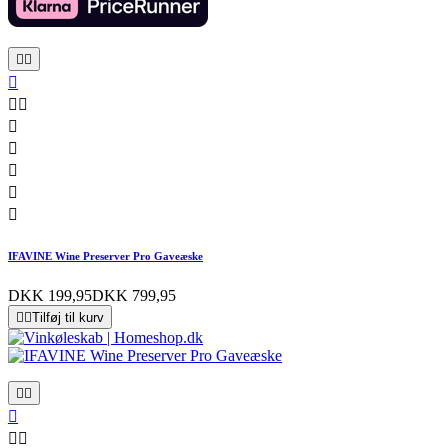










IFAVINE Wine Preserver Pro Gaveæske
DKK 199,95
DKK 799,95


Tilføj til kurv




