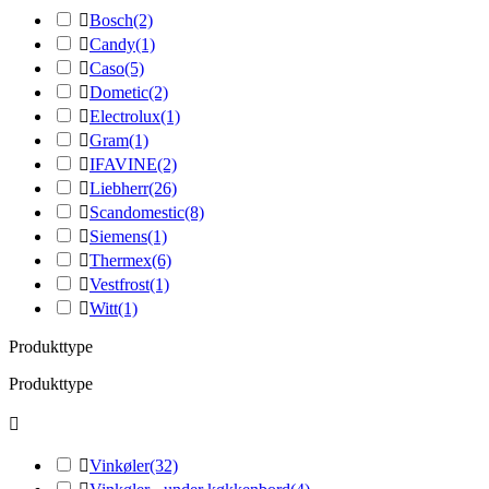

Bosch
(2)

Candy
(1)

Caso
(5)

Dometic
(2)

Electrolux
(1)

Gram
(1)

IFAVINE
(2)

Liebherr
(26)

Scandomestic
(8)

Siemens
(1)

Thermex
(6)

Vestfrost
(1)

Witt
(1)
Produkttype
Produkttype


Vinkøler
(32)