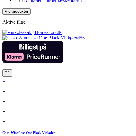

Vinkøler - under køkkenbord
(4)
Vis produkter
Aktive filtre










Caso WineCase One Black Vinkøler