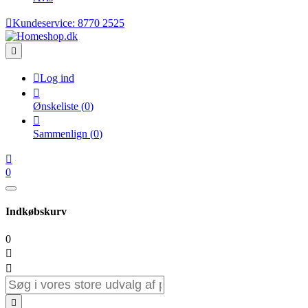

Kundeservice:
8770 2525


Log ind

Ønskeliste
(
0
)

Sammenlign
(
0
)

0
Indkøbskurv
0


