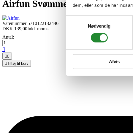
Airfun Svømmesko, str. 44-45 -
dem, eller som de har indsaml
Samtykkevalg
Varenummer
5710122132446
Nødvendig
DKK 139,00
Inkl. moms
Antal:



Afvis

Tilføj til kurv