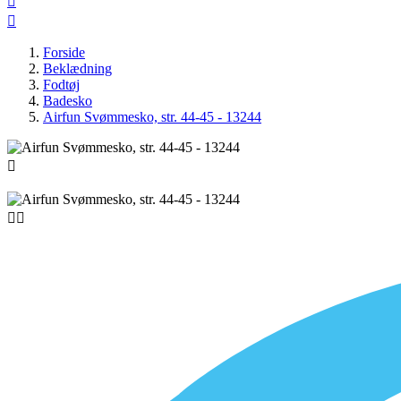


Forside
Beklædning
Fodtøj
Badesko
Airfun Svømmesko, str. 44-45 - 13244


