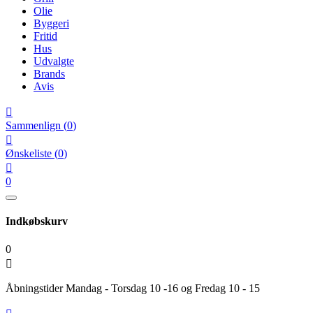
Olie
Byggeri
Fritid
Hus
Udvalgte
Brands
Avis

Sammenlign
(
0
)

Ønskeliste
(
0
)

0
Indkøbskurv
0

Åbningstider Mandag - Torsdag 10 -16 og Fredag 10 - 15