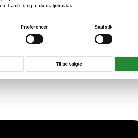
 13244
et fra din brug af deres tjenester.
Præferencer
Statistik
Tillad valgte