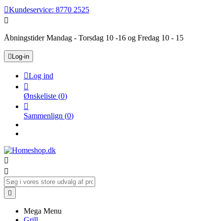

Kundeservice:
8770 2525

Åbningstider Mandag - Torsdag 10 -16 og Fredag 10 - 15

Log-in

Log ind

Ønskeliste
(
0
)

Sammenlign
(
0
)



Mega Menu
Grill