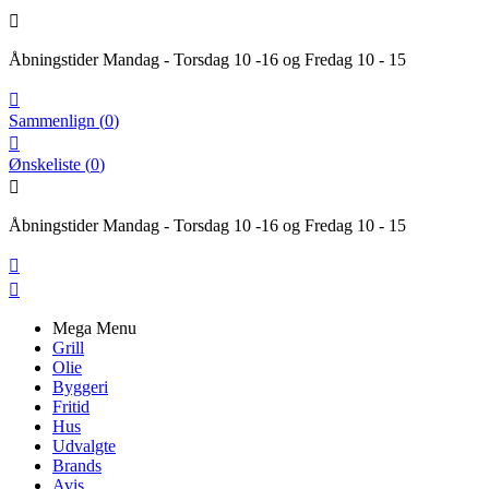

Åbningstider Mandag - Torsdag 10 -16 og Fredag 10 - 15

Sammenlign
(
0
)

Ønskeliste
(
0
)

Åbningstider Mandag - Torsdag 10 -16 og Fredag 10 - 15


Mega Menu
Grill
Olie
Byggeri
Fritid
Hus
Udvalgte
Brands
Avis