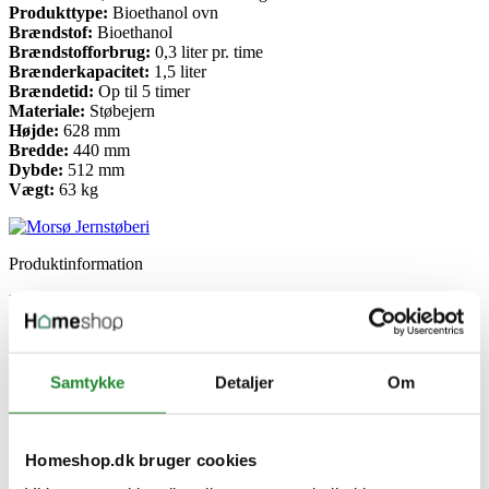
Produkttype:
Bioethanol ovn
Brændstof:
Bioethanol
Brændstofforbrug:
0,3 liter pr. time
Brænderkapacitet:
1,5 liter
Brændetid:
Op til 5 timer
Materiale:
Støbejern
Højde:
628 mm
Bredde:
440 mm
Dybde:
512 mm
Vægt:
63 kg
Produktinformation
Produkttype
Biopejs
Model
3116 Bio
Producent information
Samtykke
Detaljer
Om
Morsø Jernstøberi A/S
Furvej 6, 7900 Nykøbing Mors
Danmark
https://morsoe.com
Homeshop.dk bruger cookies