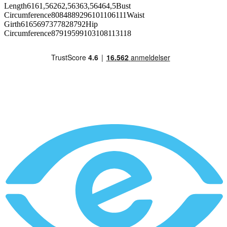
Length6161,56262,56363,56464,5Bust
Circumference8084889296101106111Waist
Girth6165697377828792Hip
Circumference87919599103108113118