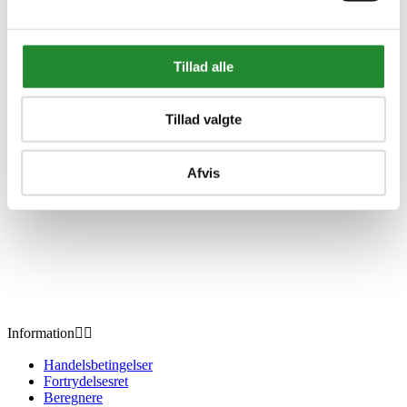
Morsø Bio Ovn 3116 med egern
150 mm ben Sort
Tillad alle
DKK 11.999,00
Inkl. moms
Tillad valgte
Afvis
Information


Handelsbetingelser
Fortrydelsesret
Beregnere