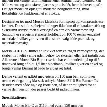
mellem forskellige rum i hjemmet eller sommerhuset. Dermed kan
både varme og atmosfære placeres præcis dér, hvor behovet opstår.
Det gør modellen oplagt til moderne boligindretning, hvor
fleksibilitet og funktionalitet er i fokus.
Designet er tro mod Morsøs klassiske formsprog og kompromisløse
kvalitet. Det solide støbejern bidrager ikke kun til et karakteristisk og
eksklusivt udtryk, men sikrer også en effektiv varmefordeling.
Samtidig er støbejern et meget holdbart og 100 % genanvendeligt
materiale, hvilket gør ovnen til et stærkt valg både praktisk og
materialemæssigt.
Morsø 3116 Bio Burner er udviklet som en røgfri varmeløsning, der
skaber hyggelig varme uden behov for skorsten eller fast installation.
Alle ovne i Morsø Bio Burner-serien har en brændetid på op til 5
timer ved brug af blot 1,5 liter bioethanol, hvilket giver en enkel og
brugervenlig løsning til både hverdag og fritid.
Denne variant er udført med egern og 150 mm ben, som giver
ovnen et elegant og klassisk udtryk. Morsø 3116 Bio Burner fås
desuden med både høje og korte ben, så der er mulighed for at
vælge den version, der passer bedst til indretningen.
Specifikationer:
Model:
Morsø Bio Ovn 3116 med egern 150 mm ben