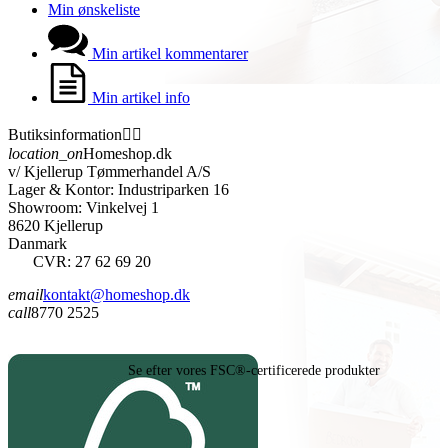
Min ønskeliste
Min artikel kommentarer
Min artikel info
Butiksinformation


location_on
Homeshop.dk
v/ Kjellerup Tømmerhandel A/S
Lager & Kontor: Industriparken 16
Showroom: Vinkelvej 1
8620 Kjellerup
Danmark
CVR: 27 62 69 20
email
kontakt@homeshop.dk
call
8770 2525
Se efter vores FSC®-certificerede produkter