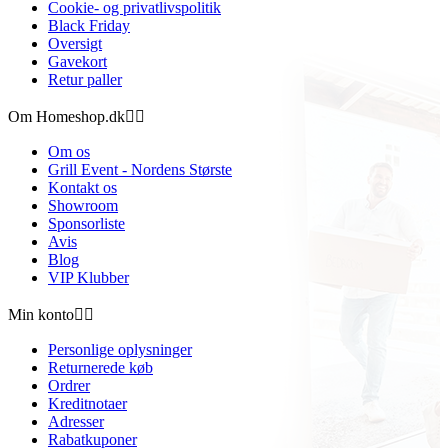
Cookie- og privatlivspolitik
Black Friday
Oversigt
Gavekort
Retur paller
Om Homeshop.dk


Om os
Grill Event - Nordens Største
Kontakt os
Showroom
Sponsorliste
Avis
Blog
VIP Klubber
Min konto


Personlige oplysninger
Returnerede køb
Ordrer
Kreditnotaer
Adresser
Rabatkuponer