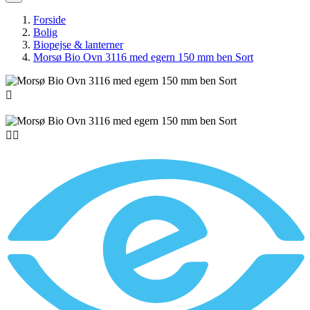
Forside
Bolig
Biopejse & lanterner
Morsø Bio Ovn 3116 med egern 150 mm ben Sort


