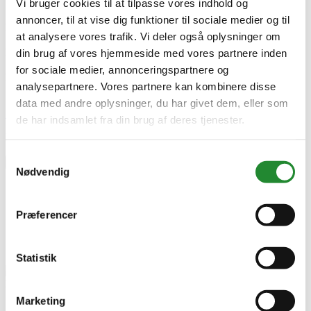
Vi bruger cookies til at tilpasse vores indhold og
Specifikke referencer
annoncer, til at vise dig funktioner til sociale medier og til
Lev. varenr.
at analysere vores trafik. Vi deler også oplysninger om
64908006
EAN
din brug af vores hjemmeside med vores partnere inden
5708722369805
for sociale medier, annonceringspartnere og
EAN-13
analysepartnere. Vores partnere kan kombinere disse
5708722369805
data med andre oplysninger, du har givet dem, eller som
Skriv produktanmeldelse
de har indsamlet fra din brug af deres tjenester.
Ingen kundeanmeldelser for øjeblikket
Samtykkevalg
×
Nødvendig
Morsø Bio Ovn 3116 med egern 150 mm ben Sort
Præferencer
Statistik
Marketing