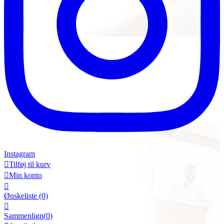
Instagram

Tilføj til kurv

Min konto

Ønskeliste
(0)

Sammenlign(
0
)