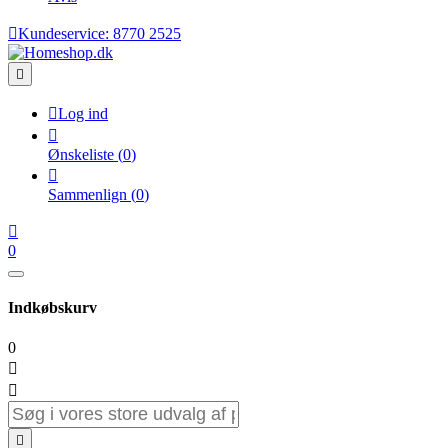

Kundeservice:
8770 2525


Log ind

Ønskeliste
(
0
)

Sammenlign
(
0
)

0
Indkøbskurv
0


