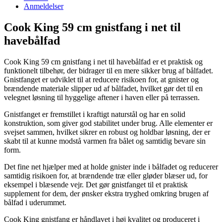
Anmeldelser
Cook King 59 cm gnistfang i net til
havebålfad
Cook King 59 cm gnistfang i net til havebålfad er et praktisk og
funktionelt tilbehør, der bidrager til en mere sikker brug af bålfadet.
Gnistfanget er udviklet til at reducere risikoen for, at gnister og
brændende materiale slipper ud af bålfadet, hvilket gør det til en
velegnet løsning til hyggelige aftener i haven eller på terrassen.
Gnistfanget er fremstillet i kraftigt naturstål og har en solid
konstruktion, som giver god stabilitet under brug. Alle elementer er
svejset sammen, hvilket sikrer en robust og holdbar løsning, der er
skabt til at kunne modstå varmen fra bålet og samtidig bevare sin
form.
Det fine net hjælper med at holde gnister inde i bålfadet og reducerer
samtidig risikoen for, at brændende træ eller gløder blæser ud, for
eksempel i blæsende vejr. Det gør gnistfanget til et praktisk
supplement for dem, der ønsker ekstra tryghed omkring brugen af
bålfad i uderummet.
Cook King gnistfang er håndlavet i høj kvalitet og produceret i