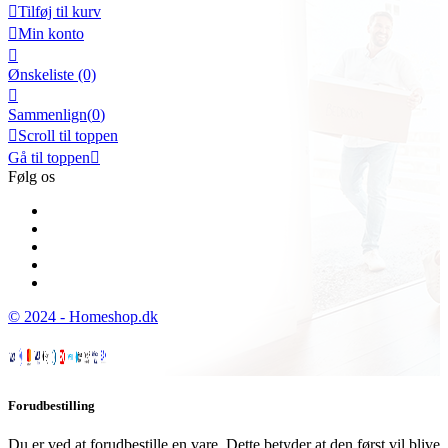

Tilføj til kurv

Min konto

Ønskeliste
(0)

Sammenlign(
0
)

Scroll til toppen
Gå til toppen

Følg os
© 2024 - Homeshop.dk
Forudbestilling
Du er ved at forudbestille en vare. Dette betyder at den først vil blive