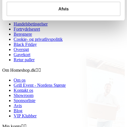
Afvis
Information


Handelsbetingelser
Fortrydelsesret
Beregnere
Cookie- og privatlivspolitik
Black Friday
Oversigt
Gavekort
Retur paller
Om Homeshop.dk


Om os
Grill Event - Nordens Største
Kontakt os
Showroom
Sponsorliste
Avis
Blog
VIP Klubber
Min konto

