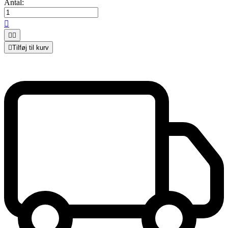
Antal:




Tilføj til kurv