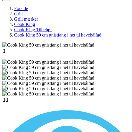
Forside
Grill
Grill mærker
Cook King
Cook King Tilbehør
Cook King 59 cm gnistfang i net til havebålfad


