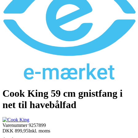
Cook King 59 cm gnistfang i
net til havebålfad
Varenummer
9257899
DKK 899,95
Inkl. moms