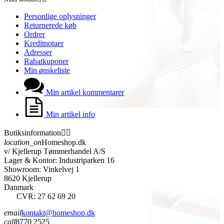
Personlige oplysninger
Returnerede køb
Ordrer
Kreditnotaer
Adresser
Rabatkuponer
Min ønskeliste
Min artikel kommentarer
Min artikel info
Butiksinformation


location_on
Homeshop.dk
v/ Kjellerup Tømmerhandel A/S
Lager & Kontor: Industriparken 16
Showroom: Vinkelvej 1
8620 Kjellerup
Danmark
CVR: 27 62 69 20
email
kontakt@homeshop.dk
call
8770 2525