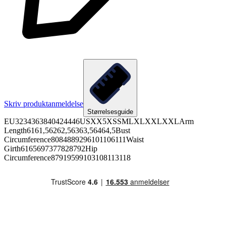
Skriv produktanmeldelse
Størrelsesguide
EU3234363840424446USXX5XSSMLXLXXLXXLArm
Length6161,56262,56363,56464,5Bust
Circumference8084889296101106111Waist
Girth6165697377828792Hip
Circumference87919599103108113118