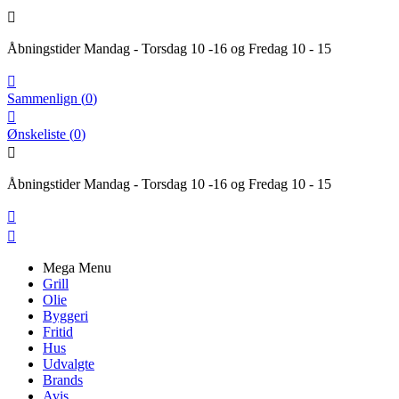

Åbningstider Mandag - Torsdag 10 -16 og Fredag 10 - 15

Sammenlign
(
0
)

Ønskeliste
(
0
)

Åbningstider Mandag - Torsdag 10 -16 og Fredag 10 - 15


Mega Menu
Grill
Olie
Byggeri
Fritid
Hus
Udvalgte
Brands
Avis