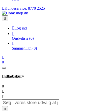

Kundeservice:
8770 2525


Log ind

Ønskeliste
(
0
)

Sammenlign
(
0
)

0
Indkøbskurv
0


