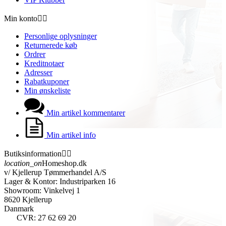
Min konto


Personlige oplysninger
Returnerede køb
Ordrer
Kreditnotaer
Adresser
Rabatkuponer
Min ønskeliste
Min artikel kommentarer
Min artikel info
Butiksinformation


location_on
Homeshop.dk
v/ Kjellerup Tømmerhandel A/S
Lager & Kontor: Industriparken 16
Showroom: Vinkelvej 1
8620 Kjellerup
Danmark
CVR: 27 62 69 20