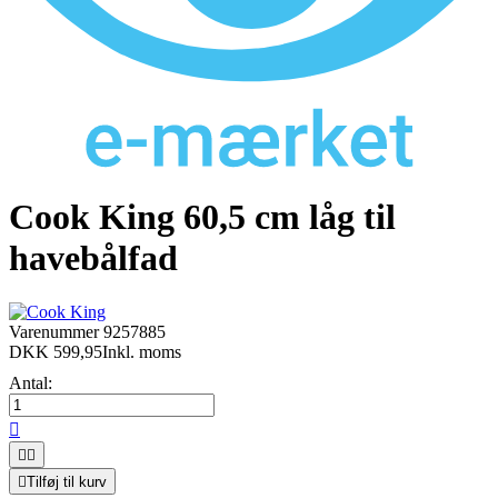
Cook King 60,5 cm låg til
havebålfad
Varenummer
9257885
DKK 599,95
Inkl. moms
Antal:




Tilføj til kurv