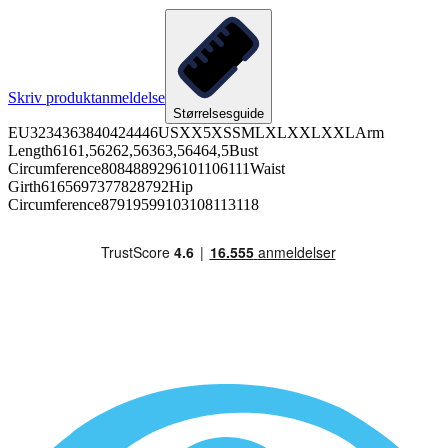
Skriv produktanmeldelse
Størrelsesguide
EU3234363840424446USXX5XSSMLXLXXLXXLArm
Length6161,56262,56363,56464,5Bust
Circumference8084889296101106111Waist
Girth6165697377828792Hip
Circumference87919599103108113118