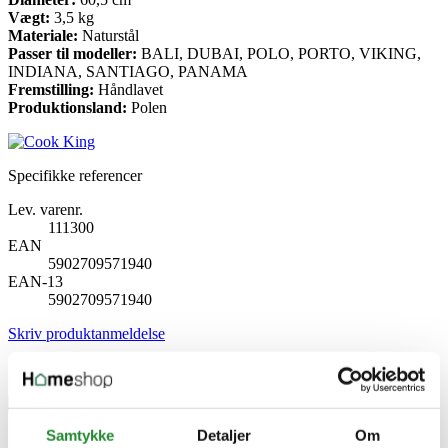
Vægt:
3,5 kg
Materiale:
Naturstål
Passer til modeller:
BALI, DUBAI, POLO, PORTO, VIKING,
INDIANA, SANTIAGO, PANAMA
Fremstilling:
Håndlavet
Produktionsland:
Polen
Specifikke referencer
Lev. varenr.
111300
EAN
5902709571940
EAN-13
5902709571940
Skriv produktanmeldelse
Ingen kundeanmeldelser for øjeblikket
×
Samtykke
Detaljer
Om