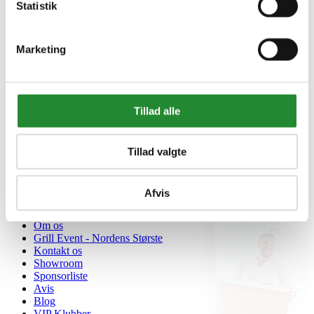
Statistik
Marketing
Information


Handelsbetingelser
Fortrydelsesret
Tillad alle
Beregnere
Cookie- og privatlivspolitik
Black Friday
Oversigt
Tillad valgte
Gavekort
Retur paller
Afvis
Om Homeshop.dk


Om os
Grill Event - Nordens Største
Kontakt os
Showroom
Sponsorliste
Avis
Blog
VIP Klubber