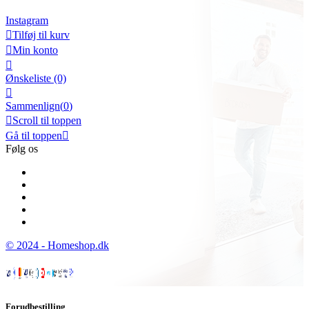
Instagram

Tilføj til kurv

Min konto

Ønskeliste
(0)

Sammenlign(
0
)

Scroll til toppen
Gå til toppen

Følg os
© 2024 - Homeshop.dk
Forudbestilling