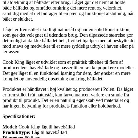
til afdækning af bålfadet efter brug. Låget gør det nemt at holde
både bålfadet og området omkring det mere rent og velordnet,
samtidig med at det bidrager til en pæn og funktionel afslutning, når
bålet er slukket.
Låget er fremstillet i kraftigt naturstål og har en solid konstruktion,
som gør det velegnet til udendørs brug. Den tilpassede størrelse gør
det muligt at dække bålfadet helt, hvilket hjælper med at beskytte det
mod snavs og medvirker til et mere ryddeligt udtryk i haven eller på
terrassen.
Cook King låget er udviklet som et praktisk tilbehør til flere af
producentens havebålfade og passer til en række populære modeller.
Det gør låget til en funktionel løsning for dem, der ønsker en mere
komplet og anvendelig opsætning omkring bålfadet.
Produktet er håndlavet i høj kvalitet og produceret i Polen. Da låget
er fremstillet i råt naturstål, kan farvenuancen variere en smule fra
produkt til produkt. Det er en naturlig egenskab ved materialet og
har ingen betydning for produktets funktion eller holdbarhed.
Specifikationer:
Model:
Cook King låg til havebålfad
Produkttype:
Låg til havebålfad
Diameter:
60,5 cm