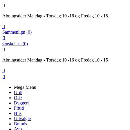

Åbningstider Mandag - Torsdag 10 -16 og Fredag 10 - 15

Sammenlign
(
0
)

Ønskeliste
(
0
)

Åbningstider Mandag - Torsdag 10 -16 og Fredag 10 - 15


Mega Menu
Grill
Olie
Byggeri
Fritid
Hus
Udvalgte
Brands
Avis