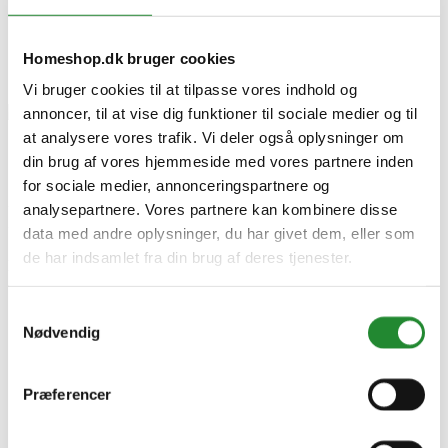
Cook King 60,5 cm låg til havebålfad
Homeshop.dk bruger cookies
Vi bruger cookies til at tilpasse vores indhold og
annoncer, til at vise dig funktioner til sociale medier og til
at analysere vores trafik. Vi deler også oplysninger om
din brug af vores hjemmeside med vores partnere inden
Cook King 60,5 cm låg til
for sociale medier, annonceringspartnere og
havebålfad
analysepartnere. Vores partnere kan kombinere disse
data med andre oplysninger, du har givet dem, eller som
de har indsamlet fra din brug af deres tjenester.
DKK 599,95
Inkl. moms
Samtykkevalg
Nødvendig
Præferencer