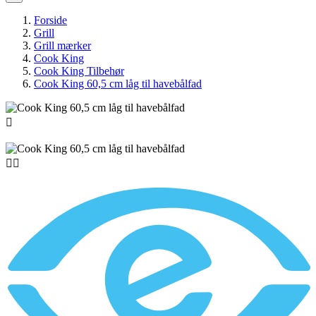
Forside
Grill
Grill mærker
Cook King
Cook King Tilbehør
Cook King 60,5 cm låg til havebålfad


