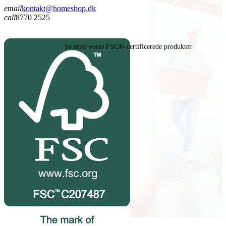
email
kontakt@homeshop.dk
call
8770 2525
Se efter vores FSC®-certificerede produkter