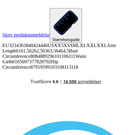
Skriv produktanmeldelse
Størrelsesguide
EU3234363840424446USXX5XSSMLXLXXLXXLArm
Length6161,56262,56363,56464,5Bust
Circumference8084889296101106111Waist
Girth6165697377828792Hip
Circumference87919599103108113118