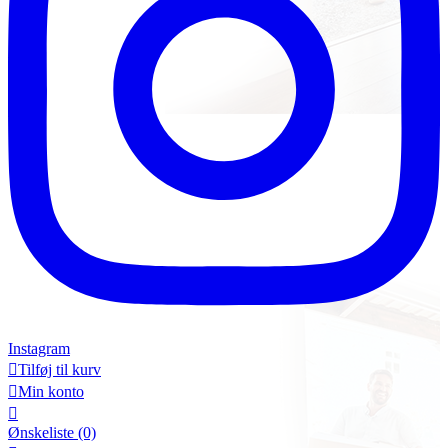
Instagram

Tilføj til kurv

Min konto

Ønskeliste
(0)