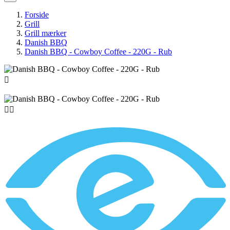
Forside
Grill
Grill mærker
Danish BBQ
Danish BBQ - Cowboy Coffee - 220G - Rub


