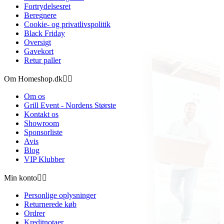
Fortrydelsesret
Beregnere
Cookie- og privatlivspolitik
Black Friday
Oversigt
Gavekort
Retur paller
Om Homeshop.dk


Om os
Grill Event - Nordens Største
Kontakt os
Showroom
Sponsorliste
Avis
Blog
VIP Klubber
Min konto


Personlige oplysninger
Returnerede køb
Ordrer
Kreditnotaer