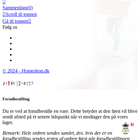

Sammenlign(
0
)

Scroll til toppen
Gå til toppen

Følg os
© 2024 - Homeshop.dk
Forudbestilling
Du er ved at forudbestille en vare. Dette betyder at den først vil blive
sendt afsted på et senere tidspunkt når vi modtager den på vores
lager.
1
Bemærk: Hele ordren sendes samlet, dvs. hvis der er en
forudbestilling sendes resten af ordren først når forudbestillingen