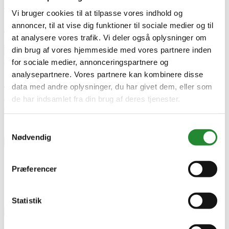
BBQ krydderipakker
Vi bruger cookies til at tilpasse vores indhold og
Udgivet i:
Grill
,
Nyt fra Homeshop
,
Nyhed
,
Event
,
Konkurrencer
2026-05-18
annoncer, til at vise dig funktioner til sociale medier og til
76 visninger
0
Kunne lide
at analysere vores trafik. Vi deler også oplysninger om
Læs mere
din brug af vores hjemmeside med vores partnere inden
Krydderier
og saucer til grillen | Se Simons favoritter
for sociale medier, annonceringspartnere og
Udgivet i:
Grill
,
Guide
,
Opskrifter
analysepartnere. Vores partnere kan kombinere disse
2026-07-21
data med andre oplysninger, du har givet dem, eller som
21 visninger
0
Kunne lide
Læs mere
de har indsamlet fra din brug af deres tjenester.
Skriv produktanmeldelse
Ingen kundeanmeldelser for øjeblikket
Samtykkevalg
Nødvendig
×
Præferencer
Danish BBQ - Cowboy Coffee - 220G - Rub
Statistik