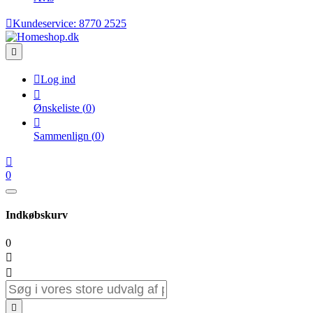

Kundeservice:
8770 2525


Log ind

Ønskeliste
(
0
)

Sammenlign
(
0
)

0
Indkøbskurv
0


