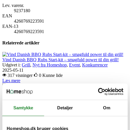
Lev. varenr.
9237180
EAN
4260769223591
EAN-13
4260769223591
Relaterede artikler
Vind Danish BBQ Rubs Start-kit – smagfuld power til din grill!
Udgivet i:
Grill
,
Nyt fra Homeshop
,
Event
,
Konkurrencer
2025-05-11
317 visninger
0
Kunne lide
Læs mere
Danish BBQ rubs – Smagsguide til prisvindende grillkrydderier
uden tilsætningsstoffer
Udgivet i:
Grill
,
Guide
,
Opskrifter
Samtykke
Detaljer
Om
2025-05-11
322 visninger
0
Kunne lide
Læs mere
Vind 1 af 3 Danish
Homeshop.dk bruger cookies