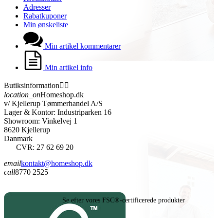
Adresser
Rabatkuponer
Min ønskeliste
Min artikel kommentarer
Min artikel info
Butiksinformation


location_on
Homeshop.dk
v/ Kjellerup Tømmerhandel A/S
Lager & Kontor: Industriparken 16
Showroom: Vinkelvej 1
8620 Kjellerup
Danmark
CVR: 27 62 69 20
email
kontakt@homeshop.dk
call
8770 2525
Se efter vores FSC®-certificerede produkter