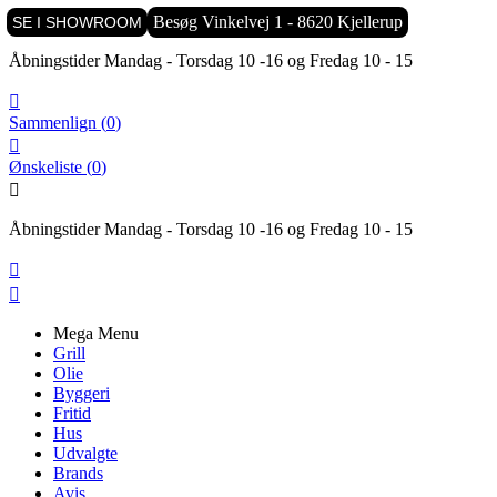

Besøg Vinkelvej 1 - 8620 Kjellerup
SE I SHOWROOM
Åbningstider Mandag - Torsdag 10 -16 og Fredag 10 - 15

Sammenlign
(
0
)

Ønskeliste
(
0
)

Åbningstider Mandag - Torsdag 10 -16 og Fredag 10 - 15


Mega Menu
Grill
Olie
Byggeri
Fritid
Hus
Udvalgte
Brands
Avis