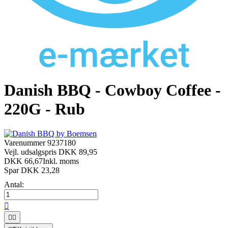
Danish BBQ - Cowboy Coffee -
220G - Rub
Varenummer
9237180
Vejl. udsalgspris DKK 89,95
DKK 66,67
Inkl. moms
Spar DKK 23,28
Antal:


