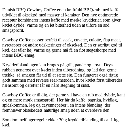
Danish BBQ Cowboy Coffee er en kraftfuld BBQ-rub med kaffe,
udviklet til oksekød med masser af karakter. Den nye optimerede
receptur kombinerer intens kaffe med mørke krydderier, som giver
kødet dybde, varme og en let bitterhed uden at tilføre en sød
smagsprofil.
Cowboy Coffee passer perfekt til steak, cuvette, culotte, flap meat,
nyretapper og andre udskæringer af oksekød. Den er særligt god til
kød, der tåler høj varme og gerne må få en flot stegeskorpe med
intens BBQ-smag.
Krydderiblandingen kan bruges på grill, pande og i ovn. Drys
rubben generøst over kødet inden tilberedning, og lad den gerne
trække, så smagen får tid til at sætte sig. Den fungerer også rigtig
godt sammen med reverse sear-metoden, hvor kødet først tilberedes
nænsomt og derefter får en hård stegning til sidst.
Cowboy Coffee er til dig, der gerne vil have en rub med dybde, kant
og en mere mørk smagsprofil. Her får du kaffe, paprika, hvidløg,
spidskommen, løg og cayennepeber i en intens blanding, der
fremhæver oksekødets naturlige smag uden at overdøve den.
Som tommelfingerregel rækker 30 g krydderiblanding til ca. 1 kg
kød.