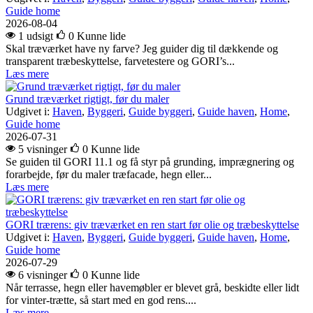
Guide home
2026-08-04
1 udsigt
0
Kunne lide
Skal træværket have ny farve? Jeg guider dig til dækkende og
transparent træbeskyttelse, farvetestere og GORI’s...
Læs mere
Grund træværket rigtigt, før du maler
Udgivet i:
Haven
,
Byggeri
,
Guide byggeri
,
Guide haven
,
Home
,
Guide home
2026-07-31
5 visninger
0
Kunne lide
Se guiden til GORI 11.1 og få styr på grunding, imprægnering og
forarbejde, før du maler træfacade, hegn eller...
Læs mere
GORI trærens: giv træværket en ren start før olie og træbeskyttelse
Udgivet i:
Haven
,
Byggeri
,
Guide byggeri
,
Guide haven
,
Home
,
Guide home
2026-07-29
6 visninger
0
Kunne lide
Når terrasse, hegn eller havemøbler er blevet grå, beskidte eller lidt
for vinter-trætte, så start med en god rens....
Læs mere