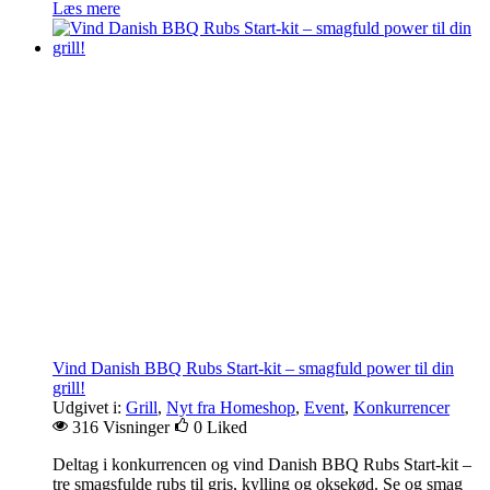
Læs mere
Vind Danish BBQ Rubs Start-kit – smagfuld power til din
grill!
Udgivet i:
Grill
,
Nyt fra Homeshop
,
Event
,
Konkurrencer
316 Visninger
0
Liked
Deltag i konkurrencen og vind Danish BBQ Rubs Start-kit –
tre smagsfulde rubs til gris, kylling og oksekød. Se og smag