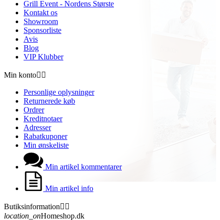
Grill Event - Nordens Største
Kontakt os
Showroom
Sponsorliste
Avis
Blog
VIP Klubber
Min konto


Personlige oplysninger
Returnerede køb
Ordrer
Kreditnotaer
Adresser
Rabatkuponer
Min ønskeliste
Min artikel kommentarer
Min artikel info
Butiksinformation


location_on
Homeshop.dk