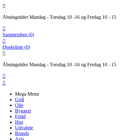

Åbningstider Mandag - Torsdag 10 -16 og Fredag 10 - 15

Sammenlign
(
0
)

Ønskeliste
(
0
)

Åbningstider Mandag - Torsdag 10 -16 og Fredag 10 - 15


Mega Menu
Grill
Olie
Byggeri
Fritid
Hus
Udvalgte
Brands
Avis