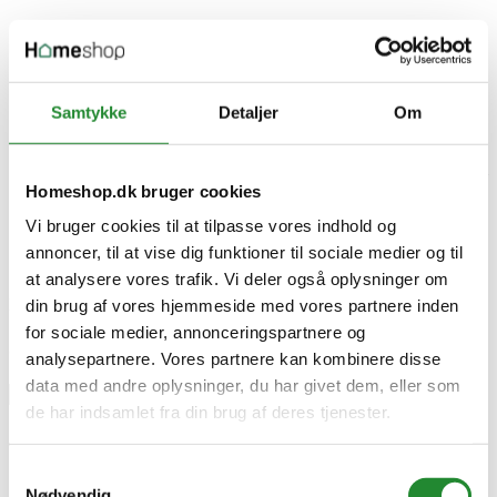
Vind Witt Piccolo Rotante 16” – gasdrevet pizzaovn med
sprødhed og stil!
Udgivet i:
Nyt fra Homeshop
,
Event
,
Konkurrencer
438 Visninger
0
Liked
Samtykke
Detaljer
Om
Deltag i konkurrencen om Piccolo Rotante 16” i mat grøn
inkl. tilbehør. Læs mere her hvor du deltager og ser den live til
Grill Event 2025.
Homeshop.dk bruger cookies
Vi bruger cookies til at tilpasse vores indhold og
Læs mere
annoncer, til at vise dig funktioner til sociale medier og til
1
2
>
>|
at analysere vores trafik. Vi deler også oplysninger om
Showing 1 to 12 of 16 (2 Pages)
Blog navigation
din brug af vores hjemmeside med vores partnere inden
for sociale medier, annonceringspartnere og
Søg i artikler
analysepartnere. Vores partnere kan kombinere disse
data med andre oplysninger, du har givet dem, eller som
de har indsamlet fra din brug af deres tjenester.
Artikel kategorier
Samtykkevalg
Grill (134)
click
Nødvendig