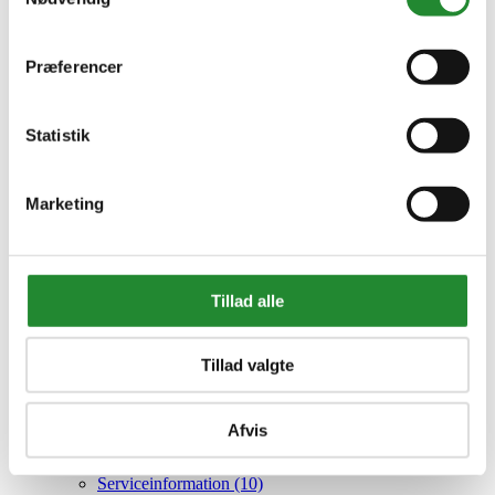
Guide (53)
Nyhed (35)
Event (16)
Tilbud (17)
Præferencer
Opskrifter (48)
Kampagne (3)
Haven (28)
click
Statistik
Nyhed haven (3)
Guide haven (24)
Tilbud haven (3)
Marketing
Sæson haven (14)
Kampagne haven (4)
Interiør (2)
click
Guide interiør (6)
Tilbud interiør (3)
Tillad alle
Nyhed interiør (0)
Byggeri (12)
click
Byggematerialer (3)
Maskiner (5)
Tillad valgte
Tilbehør Byggeri (3)
Nyhed byggeri (0)
Guide byggeri (9)
Afvis
Nyt fra Homeshop (22)
click
Konkurrencer (13)
Serviceinformation (10)