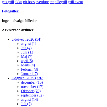
gas grill
akku
pit boss
everdure
træpillegrill
grill event
Fotogalleri
Ingen udvalgte billeder
Arkiverede artikler
Udgivet i 2026 (54)
august (1)
Juli (4)
Juni (13)
Maj (7)
april (5)
Marts (4)
Februar (3)
Januar (17)
Udgivet i 2025 (236)
december (10)
november (17)
Oktober (70)
september (52)
august (14)
Juli (7)