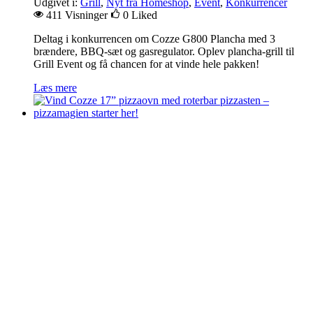
Udgivet i:
Grill
,
Nyt fra Homeshop
,
Event
,
Konkurrencer
411 Visninger
0
Liked
Deltag i konkurrencen om Cozze G800 Plancha med 3
brændere, BBQ-sæt og gasregulator. Oplev plancha-grill til
Grill Event og få chancen for at vinde hele pakken!
Læs mere