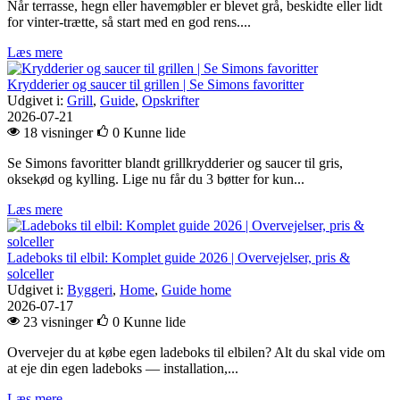
Når terrasse, hegn eller havemøbler er blevet grå, beskidte eller lidt
for vinter-trætte, så start med en god rens....
Læs mere
Krydderier og saucer til grillen | Se Simons favoritter
Udgivet i:
Grill
,
Guide
,
Opskrifter
2026-07-21
18 visninger
0
Kunne lide
Se Simons favoritter blandt grillkrydderier og saucer til gris,
oksekød og kylling. Lige nu får du 3 bøtter for kun...
Læs mere
Ladeboks til elbil: Komplet guide 2026 | Overvejelser, pris &
solceller
Udgivet i:
Byggeri
,
Home
,
Guide home
2026-07-17
23 visninger
0
Kunne lide
Overvejer du at købe egen ladeboks til elbilen? Alt du skal vide om
at eje din egen ladeboks — installation,...
Læs mere