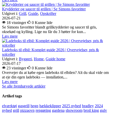
Krydderier og saucer til grillen | Se Simons favoritter
Udgivet i:
Grill
,
Guide
,
Opskrifter
2026-07-21
18 visninger
0
Kunne lide
Se Simons favoritter blandt grillkrydderier og saucer til gris,
oksekød og kylling. Lige nu får du 3 bøtter for kun...
Læs mere
Ladeboks til elbil: Komplet guide 2026 | Overvejelser, pris &
solceller
Udgivet i:
Byggeri
,
Home
,
Guide home
2026-07-17
23 visninger
0
Kunne lide
Overvejer du at købe egen ladeboks til elbilen? Alt du skal vide om
at eje din egen ladeboks — installation,...
Læs mere
Se alle fremhævede artikler
Artikel tags
elværktøj
gasgrill
hegn
hækkeklipper
2025 nyhed
bradley
2024
nyhed
grill
pizzaovn
rengøring
gardena
showroom
broil king
gulv