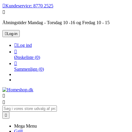

Kundeservice:
8770 2525

Åbningstider Mandag - Torsdag 10 -16 og Fredag 10 - 15

Log-in

Log ind

Ønskeliste
(
0
)

Sammenlign
(
0
)



Mega Menu
Grill