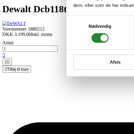
dem, eller som de har indsaml
Dewalt Dcb118t2 54v Flexvolt O
Samtykkevalg
Nødvendig
Varenummer
1880212
DKK 3.199,00
Inkl. moms
Antal:

Afvis



Tilføj til kurv