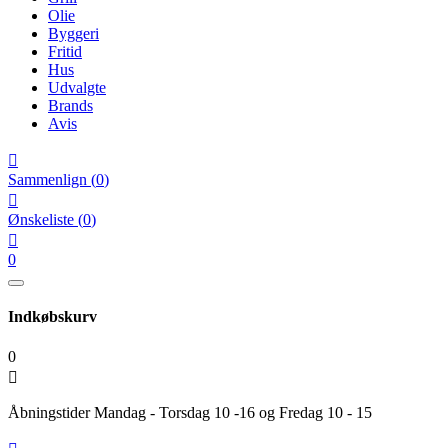
Olie
Byggeri
Fritid
Hus
Udvalgte
Brands
Avis

Sammenlign
(
0
)

Ønskeliste
(
0
)

0
Indkøbskurv
0

Åbningstider Mandag - Torsdag 10 -16 og Fredag 10 - 15