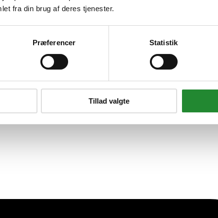
et fra din brug af deres tjenester.
plader Xr 2xbatt
Præferencer
Statistik
Tillad valgte