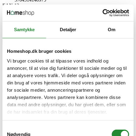
EAN-13
5704314140975
Skriv produktanmeldelse
Samtykke
Detaljer
Om
Ingen kundeanmeldelser for øjeblikket
×
Homeshop.dk bruger cookies
Vi bruger cookies til at tilpasse vores indhold og
Jasa Cover til nøglefinder/Airtag - 95 mm - Hvid
annoncer, til at vise dig funktioner til sociale medier og til
at analysere vores trafik. Vi deler også oplysninger om
din brug af vores hjemmeside med vores partnere inden
for sociale medier, annonceringspartnere og
analysepartnere. Vores partnere kan kombinere disse
data med andre oplysninger, du har givet dem, eller som
Jasa Cover til
de har indsamlet fra din brug af deres tjenester.
nøglefinder/Airtag - 95 mm -
Samtykkevalg
Hvid
Nødvendig