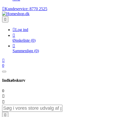

Kundeservice:
8770 2525


Log ind

Ønskeliste
(
0
)

Sammenlign
(
0
)

0
Indkøbskurv
0


