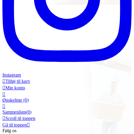
Instagram

Tilføj til kurv

Min konto

Ønskeliste
(0)

Sammenlign(
0
)

Scroll til toppen
Gå til toppen

Følg os