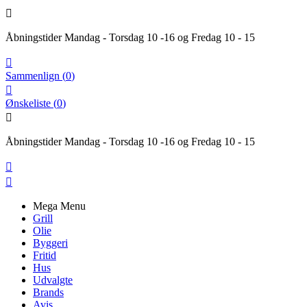

Åbningstider Mandag - Torsdag 10 -16 og Fredag 10 - 15

Sammenlign
(
0
)

Ønskeliste
(
0
)

Åbningstider Mandag - Torsdag 10 -16 og Fredag 10 - 15


Mega Menu
Grill
Olie
Byggeri
Fritid
Hus
Udvalgte
Brands
Avis