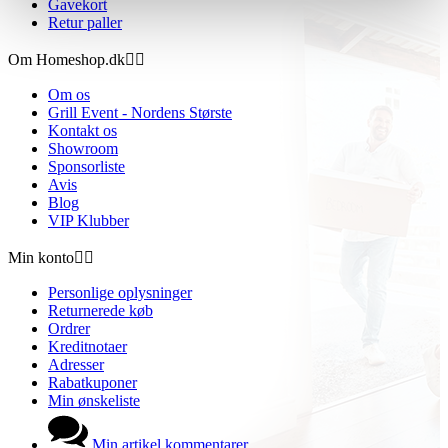
Gavekort
Retur paller
Om Homeshop.dk


Om os
Grill Event - Nordens Største
Kontakt os
Showroom
Sponsorliste
Avis
Blog
VIP Klubber
Min konto


Personlige oplysninger
Returnerede køb
Ordrer
Kreditnotaer
Adresser
Rabatkuponer
Min ønskeliste
Min artikel kommentarer