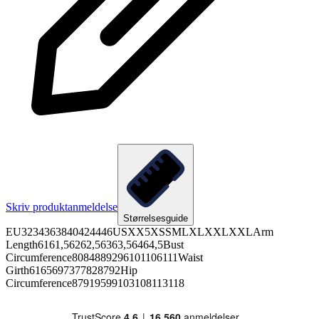
Skriv produktanmeldelse
Størrelsesguide
EU3234363840424446USXX5XSSMLXLXXLXXLArm
Length6161,56262,56363,56464,5Bust
Circumference8084889296101106111Waist
Girth6165697377828792Hip
Circumference87919599103108113118