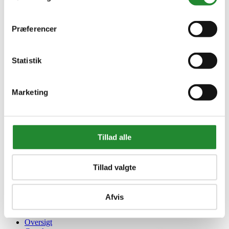
DKK 50,31
Inkl. moms
Præferencer
Statistik
Marketing
Tillad alle
Information


Tillad valgte
Handelsbetingelser
Fortrydelsesret
Beregnere
Afvis
Cookie- og privatlivspolitik
Black Friday
Oversigt