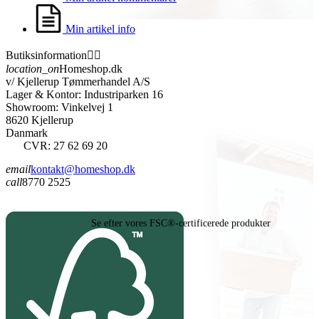
Min artikel info
Butiksinformation


location_on
Homeshop.dk
v/ Kjellerup Tømmerhandel A/S
Lager & Kontor: Industriparken 16
Showroom: Vinkelvej 1
8620 Kjellerup
Danmark
CVR: 27 62 69 20
email
kontakt@homeshop.dk
call
8770 2525
Se efter vores FSC®-certificerede produkter