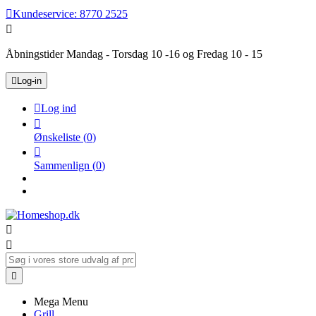

Kundeservice:
8770 2525

Åbningstider Mandag - Torsdag 10 -16 og Fredag 10 - 15

Log-in

Log ind

Ønskeliste
(
0
)

Sammenlign
(
0
)



Mega Menu
Grill