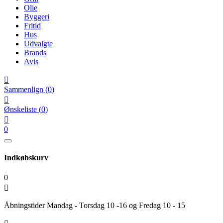
Olie
Byggeri
Fritid
Hus
Udvalgte
Brands
Avis

Sammenlign
(
0
)

Ønskeliste
(
0
)

0
Indkøbskurv
0

Åbningstider Mandag - Torsdag 10 -16 og Fredag 10 - 15