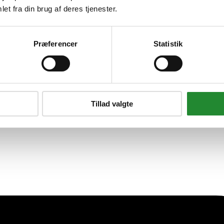
g - 95 mm - Sort
et fra din brug af deres tjenester.
Præferencer
Statistik
Tillad valgte