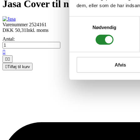
Jasa Cover til nøglefinder/Airta
dem, eller som de har indsaml
Samtykkevalg
Varenummer
2524161
Nødvendig
DKK 50,31
Inkl. moms
Antal:



Afvis

Tilføj til kurv