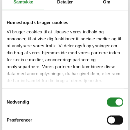
Samtykke
Detaljer
Om
Serie
FURNACE
Model
Homeshop.dk bruger cookies
Gen. 3
Grillareal (cm)
Vi bruger cookies til at tilpasse vores indhold og
75 x 42 cm
Brænder kW
annoncer, til at vise dig funktioner til sociale medier og til
8.12
at analysere vores trafik. Vi deler også oplysninger om
Antal brændere
din brug af vores hjemmeside med vores partnere inden
2
Grillriste
for sociale medier, annonceringspartnere og
Støbejern
analysepartnere. Vores partnere kan kombinere disse
Grill type
data med andre oplysninger, du har givet dem, eller som
Gas
Producent information
de har indsamlet fra din brug af deres tjenester.
Everdure Outdoor Appliances
Level 7, 67 Albert Avenue, Chatswood NSW 2067
Australien
Samtykkevalg
Nødvendig
Specifikke referencer
Lev. varenr.
Præferencer
100002088
EAN