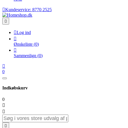

Kundeservice:
8770 2525


Log ind

Ønskeliste
(
0
)

Sammenlign
(
0
)

0
Indkøbskurv
0


