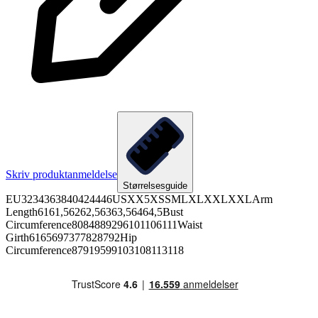
Skriv produktanmeldelse
Størrelsesguide
EU3234363840424446USXX5XSSMLXLXXLXXLArm
Length6161,56262,56363,56464,5Bust
Circumference8084889296101106111Waist
Girth6165697377828792Hip
Circumference87919599103108113118