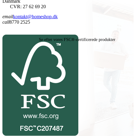
Danmark
CVR: 27 62 69 20
email
kontakt@homeshop.dk
call
8770 2525
Se efter vores FSC®-certificerede produkter