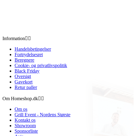
Information


Handelsbetingelser
Fortrydelsesret
Beregnere
Cookie- og privatlivspolitik
Black Friday
Oversigt
Gavekort
Retur paller
Om Homeshop.dk


Om os
Grill Event - Nordens Største
Kontakt os
Showroom
Sponsorliste