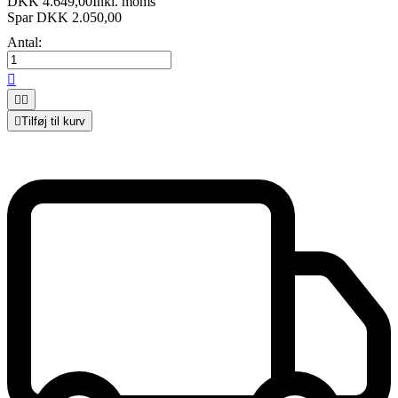
DKK 4.649,00
Inkl. moms
Spar DKK 2.050,00
Antal:




Tilføj til kurv