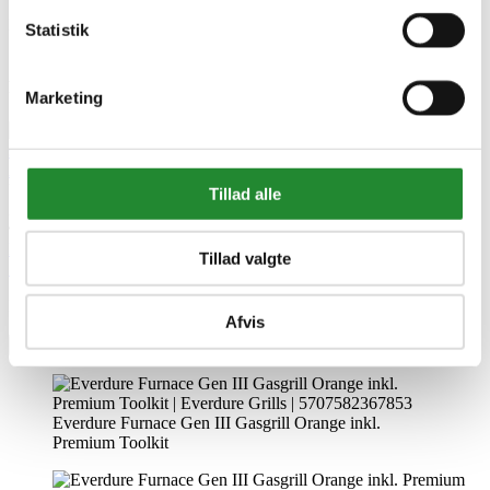
5707582367853
EAN-13
Statistik
5707582367853
Relaterede artikler
Marketing
And på gasgrill – klassisk med sprødt skind og hjemmelavet sauce
Udgivet i:
Grill
,
Opskrifter
Tillad alle
2025-11-04
250 visninger
0
Kunne lide
Læs mere
Tillad valgte
Skriv produktanmeldelse
Ingen kundeanmeldelser for øjeblikket
Afvis
×
Everdure Furnace Gen III Gasgrill Orange inkl.
Premium Toolkit