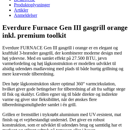
Produktoplysninger
Artikler
Anmeldelser
Everdure Furnace Gen III gasgrill orange
inkl. premium toolkit
Everdure FURNACE Gen III gasgrill i orange er en elegant og
kraftfuld 3-brænder gasgrill, der kombinerer moderne design med
høj ydeevne. Med en samlet effekt på 27.500 BTU, jævn
varmefordeling og høj lågkonstruktion er modellen udviklet til
alsidig udendørs madlavning med plads til både hurtig grillning og
mere krævende tilberedning.
Den høje lågkonstruktion sikrer optimal 360° varmcirkulation,
hvilket giver gode betingelser for tilberedning af alt fra saftige stege
til fisk og skaldyr. Grillen egner sig til både direkte og indirekte
varme og giver stor fleksibilitet, når der ønskes flere
tilberedningsmuligheder samlet i én grill.
Grillen er fremstillet i trykstøbt aluminium med UV-resistent, mat
finish og et vejrbestandigt understel. Det giver en robust
konstruktion, som er udviklet til udendørs brug og samtidig har et