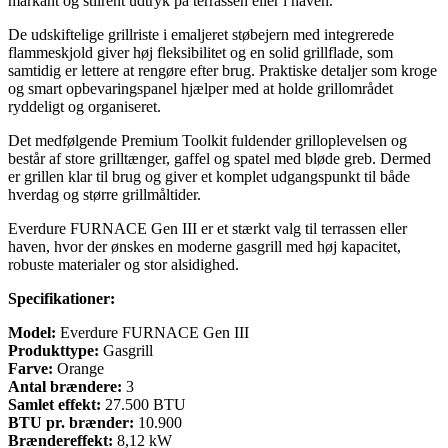
markant og stilrent udtryk på terrassen eller i haven.
De udskiftelige grillriste i emaljeret støbejern med integrerede
flammeskjold giver høj fleksibilitet og en solid grillflade, som
samtidig er lettere at rengøre efter brug. Praktiske detaljer som kroge
og smart opbevaringspanel hjælper med at holde grillområdet
ryddeligt og organiseret.
Det medfølgende Premium Toolkit fuldender grilloplevelsen og
består af store grilltænger, gaffel og spatel med bløde greb. Dermed
er grillen klar til brug og giver et komplet udgangspunkt til både
hverdag og større grillmåltider.
Everdure FURNACE Gen III er et stærkt valg til terrassen eller
haven, hvor der ønskes en moderne gasgrill med høj kapacitet,
robuste materialer og stor alsidighed.
Specifikationer:
Model:
Everdure FURNACE Gen III
Produkttype:
Gasgrill
Farve:
Orange
Antal brændere:
3
Samlet effekt:
27.500 BTU
BTU pr. brænder:
10.900
Brændereffekt:
8,12 kW