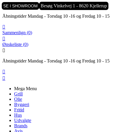

Besøg Vinkelvej 1 - 8620 Kjellerup
SE I SHOWROOM
Åbningstider Mandag - Torsdag 10 -16 og Fredag 10 - 15

Sammenlign
(
0
)

Ønskeliste
(
0
)

Åbningstider Mandag - Torsdag 10 -16 og Fredag 10 - 15


Mega Menu
Grill
Olie
Byggeri
Fritid
Hus
Udvalgte
Brands
Avis