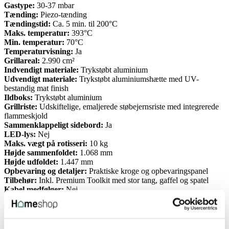
Gastype:
30-37 mbar
Tænding:
Piezo-tænding
Tændingstid:
Ca. 5 min. til 200°C
Maks. temperatur:
393°C
Min. temperatur:
70°C
Temperaturvisning:
Ja
Grillareal:
2.990 cm²
Indvendigt materiale:
Trykstøbt aluminium
Udvendigt materiale:
Trykstøbt aluminiumshætte med UV-
bestandig mat finish
Ildboks:
Trykstøbt aluminium
Grillriste:
Udskiftelige, emaljerede støbejernsriste med integrerede
flammeskjold
Sammenklappeligt sidebord:
Ja
LED-lys:
Nej
Maks. vægt på rotisseri:
10 kg
Højde sammenfoldet:
1.068 mm
Højde udfoldet:
1.447 mm
Opbevaring og detaljer:
Praktiske kroge og opbevaringspanel
Tilbehør:
Inkl. Premium Toolkit med stor tang, gaffel og spatel
Kabel medfølger:
Nej
Produktinformation