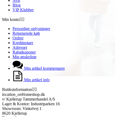
Avis
Blog
VIP Klubber
Min konto


Personlige oplysninger
Returnerede køb
Ordrer
Kreditnotaer
Adresser
Rabatkuponer
Min ønskeliste
Min artikel kommentarer
Min artikel info
Butiksinformation


location_on
Homeshop.dk
v/ Kjellerup Tømmerhandel A/S
Lager & Kontor: Industriparken 16
Showroom: Vinkelvej 1
8620 Kjellerup