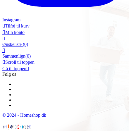
Instagram

Tilføj til kurv

Min konto

Ønskeliste
(0)

Sammenlign(
0
)

Scroll til toppen
Gå til toppen

Følg os
© 2024 - Homeshop.dk