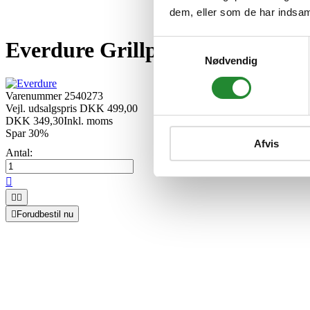
dem, eller som de har indsaml
Everdure Grillplade i støbejern 
Samtykkevalg
Nødvendig
Varenummer
2540273
Vejl. udsalgspris DKK 499,00
DKK 349,30
Inkl. moms
Spar 30%
Afvis
Antal:




Forudbestil nu