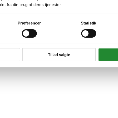
et fra din brug af deres tjenester.
højre/venstre til Force
Præferencer
Statistik
Tillad valgte