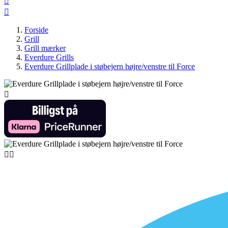


Forside
Grill
Grill mærker
Everdure Grills
Everdure Grillplade i støbejern højre/venstre til Force


