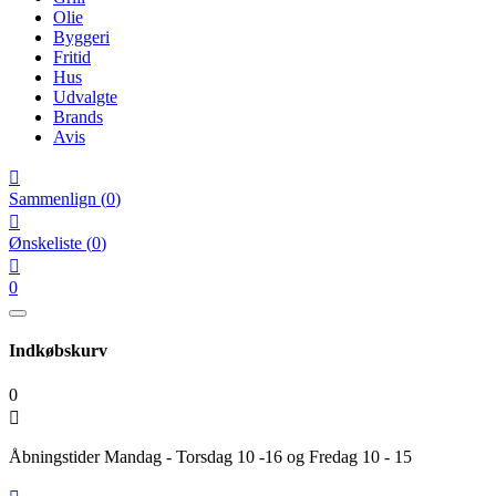
Olie
Byggeri
Fritid
Hus
Udvalgte
Brands
Avis

Sammenlign
(
0
)

Ønskeliste
(
0
)

0
Indkøbskurv
0

Åbningstider Mandag - Torsdag 10 -16 og Fredag 10 - 15