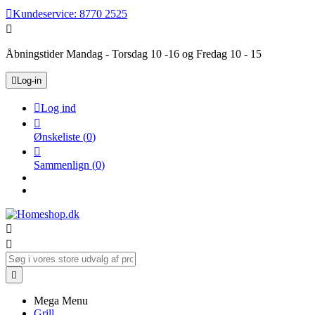

Kundeservice:
8770 2525

Åbningstider Mandag - Torsdag 10 -16 og Fredag 10 - 15

Log-in

Log ind

Ønskeliste
(
0
)

Sammenlign
(
0
)



Mega Menu
Grill