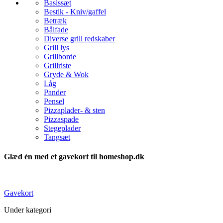
Basissæt
Bestik - Kniv/gaffel
Betræk
Bålfade
Diverse grill redskaber
Grill lys
Grillborde
Grillriste
Gryde & Wok
Låg
Pander
Pensel
Pizzaplader- & sten
Pizzaspade
Stegeplader
Tangsæt
Glæd én med et gavekort til homeshop.dk
Gavekort
Under kategori