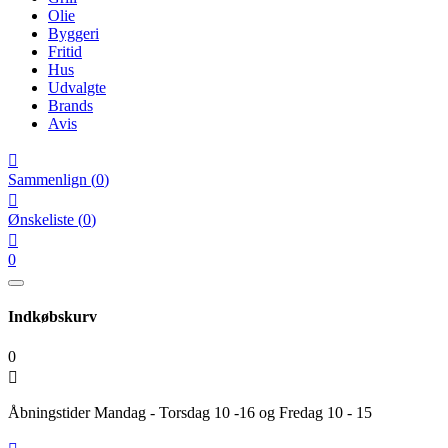
Olie
Byggeri
Fritid
Hus
Udvalgte
Brands
Avis

Sammenlign
(
0
)

Ønskeliste
(
0
)

0
Indkøbskurv
0

Åbningstider Mandag - Torsdag 10 -16 og Fredag 10 - 15