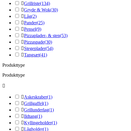

Grillriste
(134)

Gryde & Wok
(30)

Låg
(2)

Pander
(25)

Pensel
(9)

Pizzaplader- & sten
(53)

Pizzaspade
(30)

Stegeplader
(54)

Tangsæt
(41)
Produkttype
Produkttype


Askeskraber
(1)

Grillgaffel
(1)

Grillunderlag
(1)

Ildtang
(1)

Kyllingeholder
(1)

Lågholder
(1)