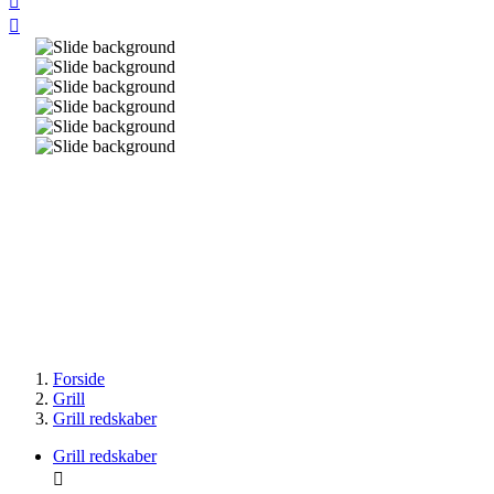


Forside
Grill
Grill redskaber
Grill redskaber
