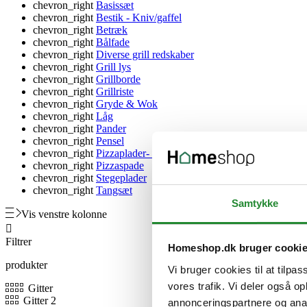
chevron_right
Basissæt
chevron_right
Bestik - Kniv/gaffel
chevron_right
Betræk
chevron_right
Bålfade
chevron_right
Diverse grill redskaber
chevron_right
Grill lys
chevron_right
Grillborde
chevron_right
Grillriste
chevron_right
Gryde & Wok
chevron_right
Låg
chevron_right
Pander
chevron_right
Pensel
chevron_right
Pizzaplader- & sten
chevron_right
Pizzaspade
chevron_right
Stegeplader
chevron_right
Tangsæt
Samtykke
Vis venstre kolonne

Filtrer
Homeshop.dk bruger cooki
produkter
Vi bruger cookies til at tilpas
vores trafik. Vi deler også 
Gitter
Gitter 2
annonceringspartnere og anal