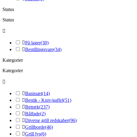
Status
Status


På lager
(30)

Bestillingsvare
(34)
Kategorier
Kategorier


Basissæt
(14)

Bestik - Kniv/gaffel
(51)

Betræk
(237)

Bålfade
(2)

Diverse grill redskaber
(96)

Grillborde
(46)

Grill lys
(6)