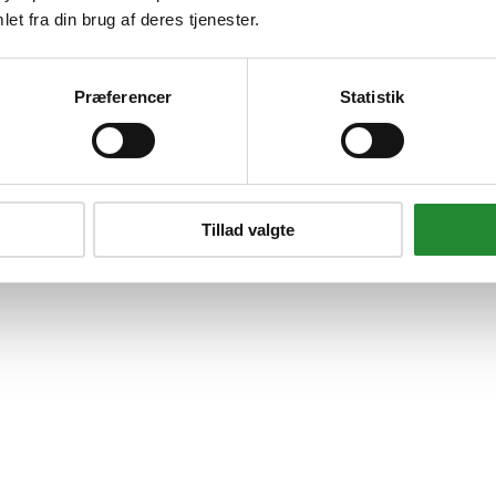
et fra din brug af deres tjenester.
Præferencer
Statistik
l høj
Pris, høj til lav
Reference, A to Z
Reference, Z to A
Tillad valgte