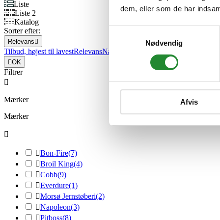
Liste
dem, eller som de har indsaml
Liste 2
Katalog
Sorter efter:
Samtykkevalg
Relevans

Nødvendig
Tilbud, højest til lavest
Relevans
Navn, A til Å
Navn, Å til A
Pris, lav ti

OK
Filtrer

Mærker
Afvis
Mærker


Bon-Fire
(7)

Broil King
(4)

Cobb
(9)

Everdure
(1)

Morsø Jernstøberi
(2)

Napoleon
(3)

Pitboss
(8)