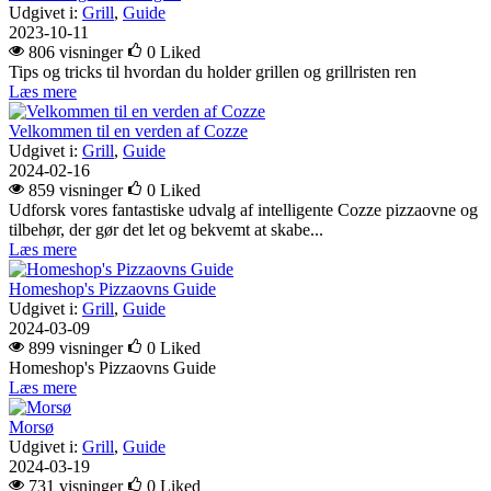
Udgivet i:
Grill
,
Guide
2023-10-11
806 visninger
0
Liked
Tips og tricks til hvordan du holder grillen og grillristen ren
Læs mere
Velkommen til en verden af Cozze
Udgivet i:
Grill
,
Guide
2024-02-16
859 visninger
0
Liked
Udforsk vores fantastiske udvalg af intelligente Cozze pizzaovne og
tilbehør, der gør det let og bekvemt at skabe...
Læs mere
Homeshop's Pizzaovns Guide
Udgivet i:
Grill
,
Guide
2024-03-09
899 visninger
0
Liked
Homeshop's Pizzaovns Guide
Læs mere
Morsø
Udgivet i:
Grill
,
Guide
2024-03-19
731 visninger
0
Liked