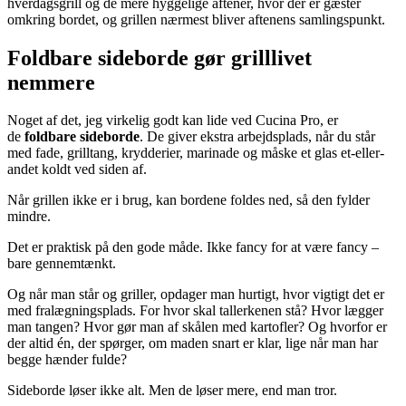
hverdagsgrill og de mere hyggelige aftener, hvor der er gæster
omkring bordet, og grillen nærmest bliver aftenens samlingspunkt.
Foldbare sideborde gør grilllivet
nemmere
Noget af det, jeg virkelig godt kan lide ved Cucina Pro, er
de
foldbare sideborde
. De giver ekstra arbejdsplads, når du står
med fade, grilltang, krydderier, marinade og måske et glas et-eller-
andet koldt ved siden af.
Når grillen ikke er i brug, kan bordene foldes ned, så den fylder
mindre.
Det er praktisk på den gode måde. Ikke fancy for at være fancy –
bare gennemtænkt.
Og når man står og griller, opdager man hurtigt, hvor vigtigt det er
med fralægningsplads. For hvor skal tallerkenen stå? Hvor lægger
man tangen? Hvor gør man af skålen med kartofler? Og hvorfor er
der altid én, der spørger, om maden snart er klar, lige når man har
begge hænder fulde?
Sideborde løser ikke alt. Men de løser mere, end man tror.