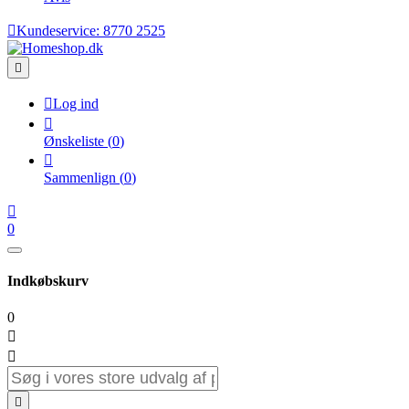

Kundeservice:
8770 2525


Log ind

Ønskeliste
(
0
)

Sammenlign
(
0
)

0
Indkøbskurv
0


