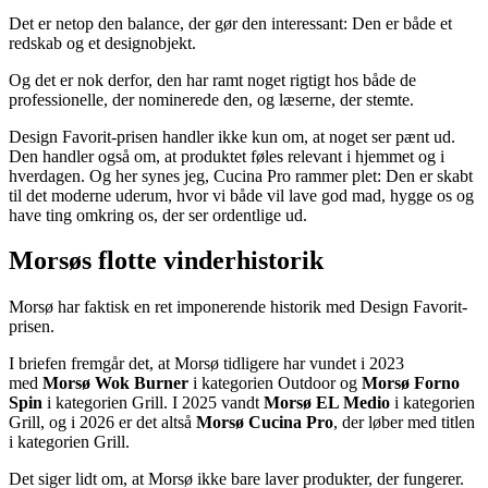
Det er netop den balance, der gør den interessant: Den er både et
redskab og et designobjekt.
Og det er nok derfor, den har ramt noget rigtigt hos både de
professionelle, der nominerede den, og læserne, der stemte.
Design Favorit-prisen handler ikke kun om, at noget ser pænt ud.
Den handler også om, at produktet føles relevant i hjemmet og i
hverdagen. Og her synes jeg, Cucina Pro rammer plet: Den er skabt
til det moderne uderum, hvor vi både vil lave god mad, hygge os og
have ting omkring os, der ser ordentlige ud.
Morsøs flotte vinderhistorik
Morsø har faktisk en ret imponerende historik med Design Favorit-
prisen.
I briefen fremgår det, at Morsø tidligere har vundet i 2023
med
Morsø Wok Burner
i kategorien Outdoor og
Morsø Forno
Spin
i kategorien Grill. I 2025 vandt
Morsø EL Medio
i kategorien
Grill, og i 2026 er det altså
Morsø Cucina Pro
, der løber med titlen
i kategorien Grill.
Det siger lidt om, at Morsø ikke bare laver produkter, der fungerer.