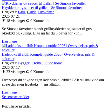
Krydderier og saucer til grillen | Se Simons favoritter
Udgivet i:
Grill
,
Guide
,
Opskrifter
2026-07-21
18 visninger
0
Kunne lide
Se Simons favoritter blandt grillkrydderier og saucer til gris,
oksekød og kylling. Lige nu får du 3 bøtter for kun...
Læs mere
Ladeboks til elbil: Komplet guide 2026 | Overvejelser, pris &
solceller
Udgivet i:
Byggeri
,
Home
,
Guide home
2026-07-17
23 visninger
0
Kunne lide
Overvejer du at købe egen ladeboks til elbilen? Alt du skal vide om
at eje din egen ladeboks — installation,...
Læs mere
Se seneste artikler
Populære artikler