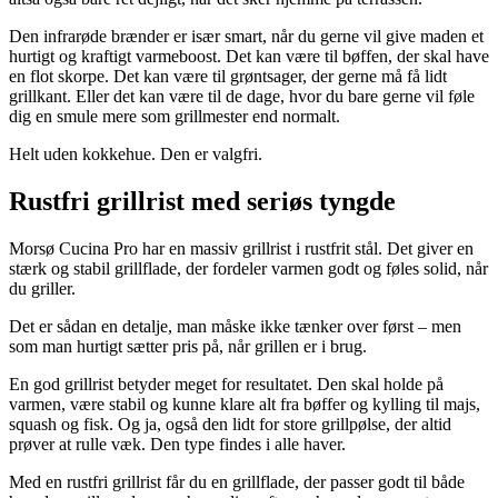
Den infrarøde brænder er især smart, når du gerne vil give maden et
hurtigt og kraftigt varmeboost. Det kan være til bøffen, der skal have
en flot skorpe. Det kan være til grøntsager, der gerne må få lidt
grillkant. Eller det kan være til de dage, hvor du bare gerne vil føle
dig en smule mere som grillmester end normalt.
Helt uden kokkehue. Den er valgfri.
Rustfri grillrist med seriøs tyngde
Morsø Cucina Pro har en massiv grillrist i rustfrit stål. Det giver en
stærk og stabil grillflade, der fordeler varmen godt og føles solid, når
du griller.
Det er sådan en detalje, man måske ikke tænker over først – men
som man hurtigt sætter pris på, når grillen er i brug.
En god grillrist betyder meget for resultatet. Den skal holde på
varmen, være stabil og kunne klare alt fra bøffer og kylling til majs,
squash og fisk. Og ja, også den lidt for store grillpølse, der altid
prøver at rulle væk. Den type findes i alle haver.
Med en rustfri grillrist får du en grillflade, der passer godt til både