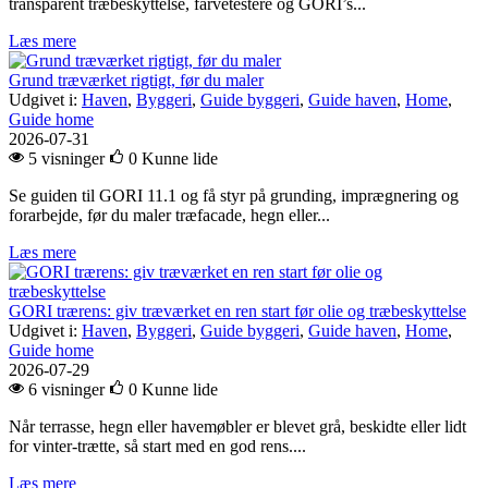
transparent træbeskyttelse, farvetestere og GORI’s...
Læs mere
Grund træværket rigtigt, før du maler
Udgivet i:
Haven
,
Byggeri
,
Guide byggeri
,
Guide haven
,
Home
,
Guide home
2026-07-31
5 visninger
0
Kunne lide
Se guiden til GORI 11.1 og få styr på grunding, imprægnering og
forarbejde, før du maler træfacade, hegn eller...
Læs mere
GORI trærens: giv træværket en ren start før olie og træbeskyttelse
Udgivet i:
Haven
,
Byggeri
,
Guide byggeri
,
Guide haven
,
Home
,
Guide home
2026-07-29
6 visninger
0
Kunne lide
Når terrasse, hegn eller havemøbler er blevet grå, beskidte eller lidt
for vinter-trætte, så start med en god rens....
Læs mere