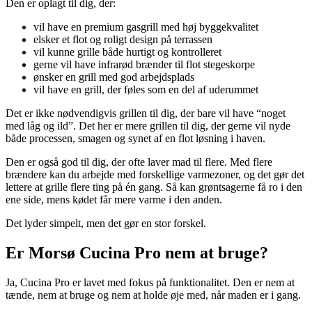
Den er oplagt til dig, der:
vil have en premium gasgrill med høj byggekvalitet
elsker et flot og roligt design på terrassen
vil kunne grille både hurtigt og kontrolleret
gerne vil have infrarød brænder til flot stegeskorpe
ønsker en grill med god arbejdsplads
vil have en grill, der føles som en del af uderummet
Det er ikke nødvendigvis grillen til dig, der bare vil have “noget
med låg og ild”. Det her er mere grillen til dig, der gerne vil nyde
både processen, smagen og synet af en flot løsning i haven.
Den er også god til dig, der ofte laver mad til flere. Med flere
brændere kan du arbejde med forskellige varmezoner, og det gør det
lettere at grille flere ting på én gang. Så kan grøntsagerne få ro i den
ene side, mens kødet får mere varme i den anden.
Det lyder simpelt, men det gør en stor forskel.
Er Morsø Cucina Pro nem at bruge?
Ja, Cucina Pro er lavet med fokus på funktionalitet. Den er nem at
tænde, nem at bruge og nem at holde øje med, når maden er i gang.