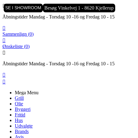

SE I SHOWROOM
Besøg Vinkelvej 1 - 8620 Kjellerup
Åbningstider Mandag - Torsdag 10 -16 og Fredag 10 - 15

Sammenlign
(
0
)

Ønskeliste
(
0
)

Åbningstider Mandag - Torsdag 10 -16 og Fredag 10 - 15


Mega Menu
Grill
Olie
Byggeri
Fritid
Hus
Udvalgte
Brands
Avis