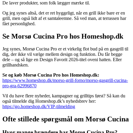
De laver produkter, som folk lægger mærke til.
Og jeg synes altså, det er ret hyggeligt, når en grill ikke bare er en
grill, men også lidt af et samtaleemne. Så ved man, at terrassen har
fået personlighed.
Se Morsø Cucina Pro hos Homeshop.dk
Jeg synes, Morsø Cucina Pro er et virkelig flot bud på en gasgrill til
dig, der ikke vil vælge mellem design og funktion. Du får begge
dele – og så lige en Design Favorit 2026-titel oveni hatten. Eller
grillhandsken.
Se og køb Morsø Cucina Pro hos Homeshop.dk:
https://www.homeshop.dk/morso-grill-forno/morso-gasgrill-cucina-
pro-gra-62996870
Vil du have flere nyheder, kampagner og grilltips først? Så kan du
også tilmelde dig Homeshop.dk’s nyhedsbrev her:
https://go.homeshop.dk/VIP-tilmelding
Ofte stillede spørgsmål om Morsø Cucina
Hvor mange brændere har Morsø Cucina Pro?