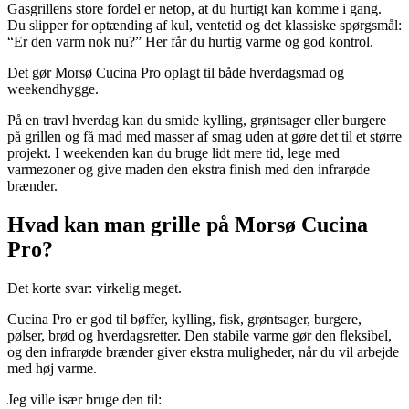
Gasgrillens store fordel er netop, at du hurtigt kan komme i gang.
Du slipper for optænding af kul, ventetid og det klassiske spørgsmål:
“Er den varm nok nu?” Her får du hurtig varme og god kontrol.
Det gør Morsø Cucina Pro oplagt til både hverdagsmad og
weekendhygge.
På en travl hverdag kan du smide kylling, grøntsager eller burgere
på grillen og få mad med masser af smag uden at gøre det til et større
projekt. I weekenden kan du bruge lidt mere tid, lege med
varmezoner og give maden den ekstra finish med den infrarøde
brænder.
Hvad kan man grille på Morsø Cucina
Pro?
Det korte svar: virkelig meget.
Cucina Pro er god til bøffer, kylling, fisk, grøntsager, burgere,
pølser, brød og hverdagsretter. Den stabile varme gør den fleksibel,
og den infrarøde brænder giver ekstra muligheder, når du vil arbejde
med høj varme.
Jeg ville især bruge den til: