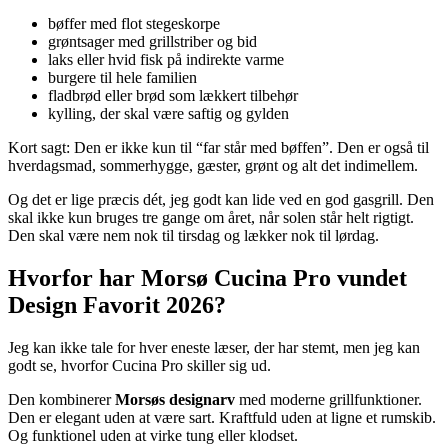
bøffer med flot stegeskorpe
grøntsager med grillstriber og bid
laks eller hvid fisk på indirekte varme
burgere til hele familien
fladbrød eller brød som lækkert tilbehør
kylling, der skal være saftig og gylden
Kort sagt: Den er ikke kun til “far står med bøffen”. Den er også til
hverdagsmad, sommerhygge, gæster, grønt og alt det indimellem.
Og det er lige præcis dét, jeg godt kan lide ved en god gasgrill. Den
skal ikke kun bruges tre gange om året, når solen står helt rigtigt.
Den skal være nem nok til tirsdag og lækker nok til lørdag.
Hvorfor har Morsø Cucina Pro vundet
Design Favorit 2026?
Jeg kan ikke tale for hver eneste læser, der har stemt, men jeg kan
godt se, hvorfor Cucina Pro skiller sig ud.
Den kombinerer
Morsøs designarv
med moderne grillfunktioner.
Den er elegant uden at være sart. Kraftfuld uden at ligne et rumskib.
Og funktionel uden at virke tung eller klodset.