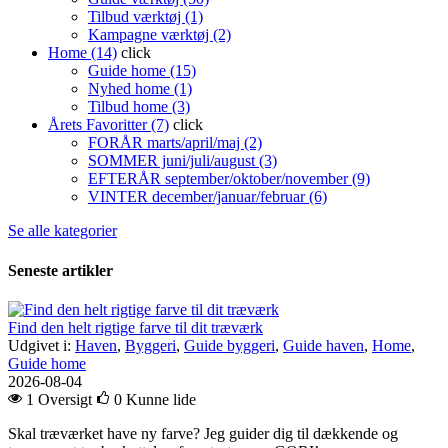
Tilbud værktøj (1)
Kampagne værktøj (2)
Home (14)
click
Guide home (15)
Nyhed home (1)
Tilbud home (3)
Årets Favoritter (7)
click
FORÅR marts/april/maj (2)
SOMMER juni/juli/august (3)
EFTERÅR september/oktober/november (9)
VINTER december/januar/februar (6)
Se alle kategorier
Seneste artikler
Find den helt rigtige farve til dit træværk
Udgivet i:
Haven
,
Byggeri
,
Guide byggeri
,
Guide haven
,
Home
,
Guide home
2026-08-04
1 Oversigt
0
Kunne lide
Skal træværket have ny farve? Jeg guider dig til dækkende og