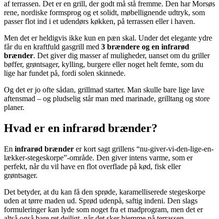
af terrassen. Det er en grill, der godt må stå fremme. Den har Morsøs
rene, nordiske formsprog og et solidt, møbellignende udtryk, som
passer flot ind i et udendørs køkken, på terrassen eller i haven.
Men det er heldigvis ikke kun en pæn skal. Under det elegante ydre
får du en kraftfuld gasgrill med
3 brændere og en infrarød
brænder
. Det giver dig masser af muligheder, uanset om du griller
bøffer, grøntsager, kylling, burgere eller noget helt femte, som du
lige har fundet på, fordi solen skinnede.
Og det er jo ofte sådan, grillmad starter. Man skulle bare lige lave
aftensmad – og pludselig står man med marinade, grilltang og store
planer.
Hvad er en infrarød brænder?
En
infrarød brænder
er kort sagt grillens “nu-giver-vi-den-lige-en-
lækker-stegeskorpe”-område. Den giver intens varme, som er
perfekt, når du vil have en flot overflade på kød, fisk eller
grøntsager.
Det betyder, at du kan få den sprøde, karamelliserede stegeskorpe
uden at tørre maden ud. Sprød udenpå, saftig indeni. Den slags
formuleringer kan lyde som noget fra et madprogram, men det er
altså også bare ret dejligt, når det sker hjemme på terrassen.