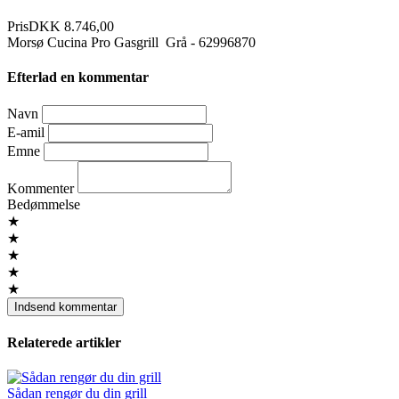
Pris
DKK 8.746,00
Morsø Cucina Pro Gasgrill Grå - 62996870
Efterlad en kommentar
Navn
E-amil
Emne
Kommenter
Bedømmelse
★
★
★
★
★
Relaterede artikler
Sådan rengør du din grill