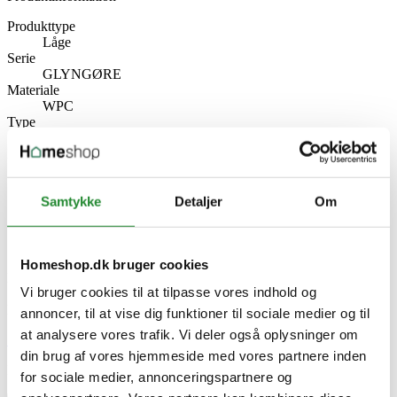
Produkttype
Låge
Serie
GLYNGØRE
Materiale
WPC
Type
T140
Producent information
Wimex A/S
Strandvejen 16, 7800 Skive
Samtykke
Detaljer
Om
Danmark
www.wimex.dk
Specifikke referencer
Homeshop.dk bruger cookies
Lev. varenr.
Vi bruger cookies til at tilpasse vores indhold og
381014062
EAN
annoncer, til at vise dig funktioner til sociale medier og til
at analysere vores trafik. Vi deler også oplysninger om
Skriv produktanmeldelse
din brug af vores hjemmeside med vores partnere inden
Ingen kundeanmeldelser for øjeblikket
for sociale medier, annonceringspartnere og