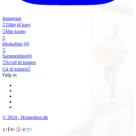
Instagram

Tilføj til kurv

Min konto

Ønskeliste
(0)

Sammenlign(
0
)

Scroll til toppen
Gå til toppen

Følg os
© 2024 - Homeshop.dk