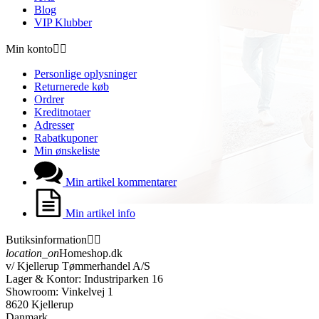
Blog
VIP Klubber
Min konto


Personlige oplysninger
Returnerede køb
Ordrer
Kreditnotaer
Adresser
Rabatkuponer
Min ønskeliste
Min artikel kommentarer
Min artikel info
Butiksinformation


location_on
Homeshop.dk
v/ Kjellerup Tømmerhandel A/S
Lager & Kontor: Industriparken 16
Showroom: Vinkelvej 1
8620 Kjellerup
Danmark