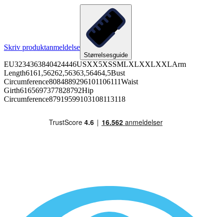
Skriv produktanmeldelse
Størrelsesguide
EU3234363840424446USXX5XSSMLXLXXLXXLArm
Length6161,56262,56363,56464,5Bust
Circumference8084889296101106111Waist
Girth6165697377828792Hip
Circumference87919599103108113118