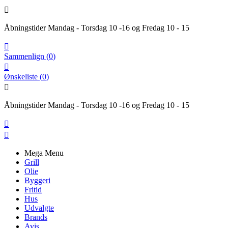

Åbningstider Mandag - Torsdag 10 -16 og Fredag 10 - 15

Sammenlign
(
0
)

Ønskeliste
(
0
)

Åbningstider Mandag - Torsdag 10 -16 og Fredag 10 - 15


Mega Menu
Grill
Olie
Byggeri
Fritid
Hus
Udvalgte
Brands
Avis