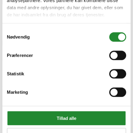
analysepartnere. Vores partnere kan kombinere disse
×
data med andre oplysninger, du har givet dem, eller som
de har indsamlet fra din brug af deres tjenester.
Samtykkevalg
Nødvendig
Præferencer
Wimex dobbeltlåge komplet
h140 - 381014062
Statistik
DKK 15.999,00
Inkl. moms
Marketing
Tillad alle