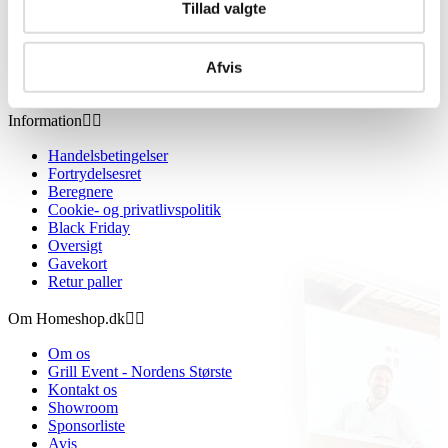
Tillad valgte
Afvis
Information


Handelsbetingelser
Fortrydelsesret
Beregnere
Cookie- og privatlivspolitik
Black Friday
Oversigt
Gavekort
Retur paller
Om Homeshop.dk


Om os
Grill Event - Nordens Største
Kontakt os
Showroom
Sponsorliste
Avis