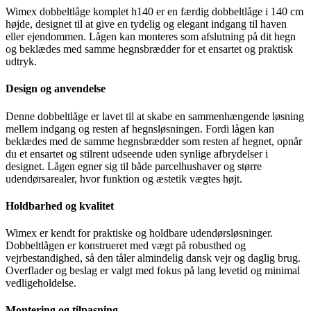
Wimex dobbeltlåge komplet h140 er en færdig dobbeltlåge i 140 cm
højde, designet til at give en tydelig og elegant indgang til haven
eller ejendommen. Lågen kan monteres som afslutning på dit hegn
og beklædes med samme hegnsbrædder for et ensartet og praktisk
udtryk.
Design og anvendelse
Denne dobbeltlåge er lavet til at skabe en sammenhængende løsning
mellem indgang og resten af hegnsløsningen. Fordi lågen kan
beklædes med de samme hegnsbrædder som resten af hegnet, opnår
du et ensartet og stilrent udseende uden synlige afbrydelser i
designet. Lågen egner sig til både parcelhushaver og større
udendørsarealer, hvor funktion og æstetik vægtes højt.
Holdbarhed og kvalitet
Wimex er kendt for praktiske og holdbare udendørsløsninger.
Dobbeltlågen er konstrueret med vægt på robusthed og
vejrbestandighed, så den tåler almindelig dansk vejr og daglig brug.
Overflader og beslag er valgt med fokus på lang levetid og minimal
vedligeholdelse.
Montering og tilpasning