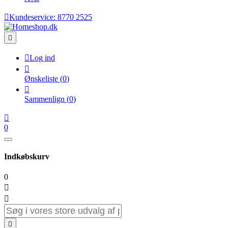

Kundeservice:
8770 2525


Log ind

Ønskeliste
(
0
)

Sammenlign
(
0
)

0
Indkøbskurv
0


