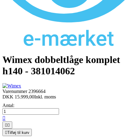
Wimex dobbeltlåge komplet
h140 - 381014062
Varenummer
2396664
DKK 15.999,00
Inkl. moms
Antal:




Tilføj til kurv