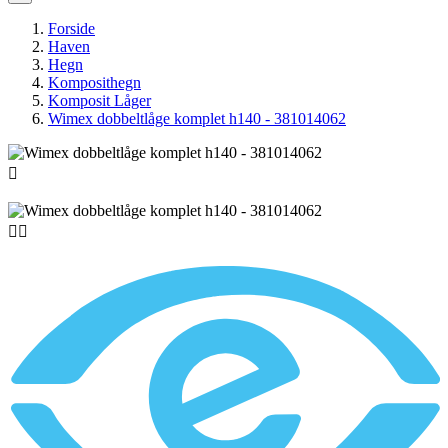
Forside
Haven
Hegn
Komposithegn
Komposit Låger
Wimex dobbeltlåge komplet h140 - 381014062


