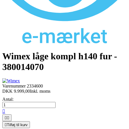
Wimex låge kompl h140 fur -
380014070
Varenummer
2334600
DKK 9.999,00
Inkl. moms
Antal:




Tilføj til kurv