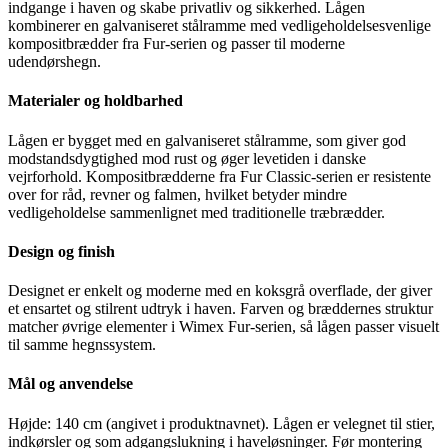
indgange i haven og skabe privatliv og sikkerhed. Lågen
kombinerer en galvaniseret stålramme med vedligeholdelsesvenlige
kompositbrædder fra Fur-serien og passer til moderne
udendørshegn.
Materialer og holdbarhed
Lågen er bygget med en galvaniseret stålramme, som giver god
modstandsdygtighed mod rust og øger levetiden i danske
vejrforhold. Kompositbrædderne fra Fur Classic-serien er resistente
over for råd, revner og falmen, hvilket betyder mindre
vedligeholdelse sammenlignet med traditionelle træbrædder.
Design og finish
Designet er enkelt og moderne med en koksgrå overflade, der giver
et ensartet og stilrent udtryk i haven. Farven og bræddernes struktur
matcher øvrige elementer i Wimex Fur-serien, så lågen passer visuelt
til samme hegnssystem.
Mål og anvendelse
Højde: 140 cm (angivet i produktnavnet). Lågen er velegnet til stier,
indkørsler og som adgangslukning i haveløsninger. Før montering