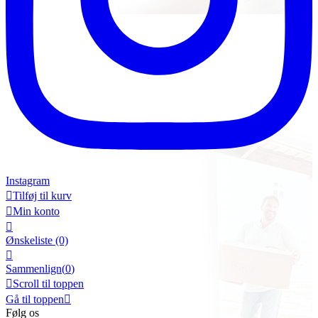
Instagram

Tilføj til kurv

Min konto

Ønskeliste
(0)

Sammenlign(
0
)

Scroll til toppen
Gå til toppen

Følg os