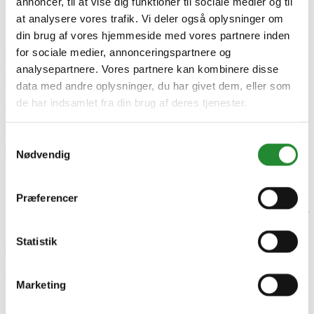
annoncer, til at vise dig funktioner til sociale medier og til
www.wimex.dk
at analysere vores trafik. Vi deler også oplysninger om
Specifikke referencer
din brug af vores hjemmeside med vores partnere inden
for sociale medier, annonceringspartnere og
Lev. varenr.
380014070
analysepartnere. Vores partnere kan kombinere disse
EAN
data med andre oplysninger, du har givet dem, eller som
de har indsamlet fra din brug af deres tjenester.
Skriv produktanmeldelse
Ingen kundeanmeldelser for øjeblikket
Samtykkevalg
×
Nødvendig
Præferencer
Statistik
Wimex låge kompl h140 fur -
Marketing
380014070