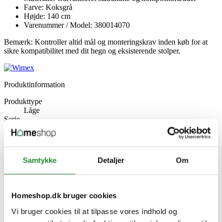
Farve: Koksgrå
Højde: 140 cm
Varenummer / Model: 380014070
Bemærk: Kontroller altid mål og monteringskrav inden køb for at
sikre kompatibilitet med dit hegn og eksisterende stolper.
Produktinformation
Produkttype
Låge
Serie
FUR
Materiale
Komposit
BygDimension
Samtykke
Detaljer
Om
101.30 x 139 cm
Type
Hegnslåge
Producent information
Homeshop.dk bruger cookies
Wimex A/S
Strandvejen 16, 7800 Skive
Vi bruger cookies til at tilpasse vores indhold og
Danmark