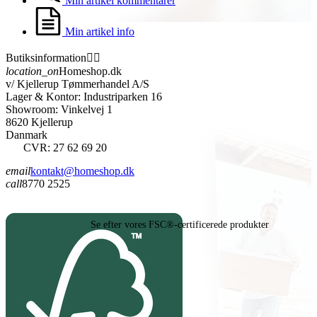
Min artikel kommentarer
Min artikel info
Butiksinformation


location_on
Homeshop.dk
v/ Kjellerup Tømmerhandel A/S
Lager & Kontor: Industriparken 16
Showroom: Vinkelvej 1
8620 Kjellerup
Danmark
CVR: 27 62 69 20
email
kontakt@homeshop.dk
call
8770 2525
Se efter vores FSC®-certificerede produkter