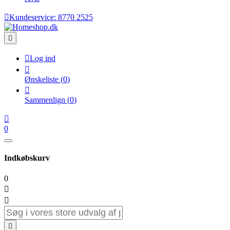

Kundeservice:
8770 2525


Log ind

Ønskeliste
(
0
)

Sammenlign
(
0
)

0
Indkøbskurv
0


