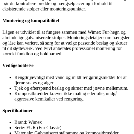
bør du kontrollere bredde og hængselplacering i forhold til
eksisterende stolper eller monteringspunkter.
Montering og kompatibilitet
Lågen er udviklet til at fungere sammen med Wimex Fur-hegn og
almindelige galvaniserede stolper. Monteringsdetaljer som hængsler
og låse kan variere, så sørg for at vælge passende beslag og skruer
til dit støtteværk. Ved tvivl anbefales professionel montering for
korrekt funktion og holdbarhed.
Vedligeholdelse
Rengør jævnligt med vand og mildt rengøringsmiddel for at
fjerne snavs og alger.
Tjek og efterspænd beslag og skruer med jævne mellemrum.
Kompositbrædder kræver ikke maling eller olie; undgå
aggressive kemikalier ved rengøring.
Specifikationer
Brand: Wimex
Serie: FUR (Fur Classic)
Materiale: Galvaniseret stålramme og kompositbrædder