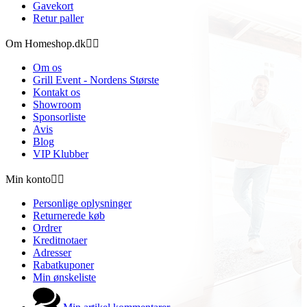
Gavekort
Retur paller
Om Homeshop.dk


Om os
Grill Event - Nordens Største
Kontakt os
Showroom
Sponsorliste
Avis
Blog
VIP Klubber
Min konto


Personlige oplysninger
Returnerede køb
Ordrer
Kreditnotaer
Adresser
Rabatkuponer
Min ønskeliste