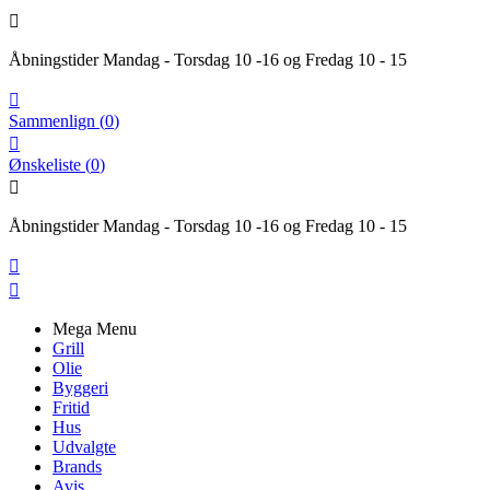

Åbningstider Mandag - Torsdag 10 -16 og Fredag 10 - 15

Sammenlign
(
0
)

Ønskeliste
(
0
)

Åbningstider Mandag - Torsdag 10 -16 og Fredag 10 - 15


Mega Menu
Grill
Olie
Byggeri
Fritid
Hus
Udvalgte
Brands
Avis