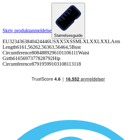
Skriv produktanmeldelse
Størrelsesguide
EU3234363840424446USXX5XSSMLXLXXLXXLArm
Length6161,56262,56363,56464,5Bust
Circumference8084889296101106111Waist
Girth6165697377828792Hip
Circumference87919599103108113118