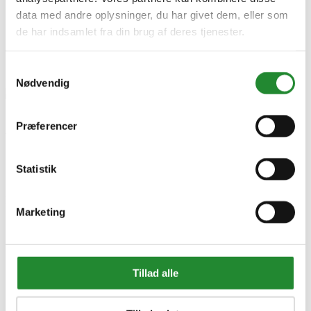
data med andre oplysninger, du har givet dem, eller som
de har indsamlet fra din brug af deres tjenester.
Samtykkevalg
Nødvendig
Præferencer
Wimex låge komplet h90 -
360000644
Statistik
DKK 5.650,00
Inkl. moms
Marketing
Tillad alle