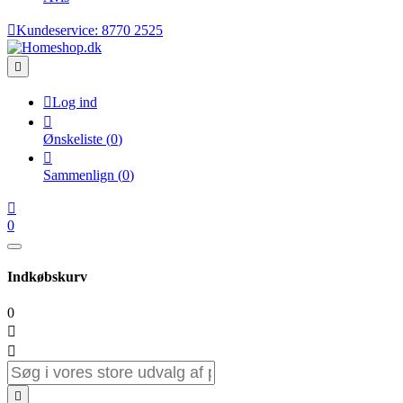

Kundeservice:
8770 2525


Log ind

Ønskeliste
(
0
)

Sammenlign
(
0
)

0
Indkøbskurv
0


