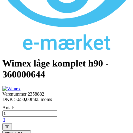
Wimex låge komplet h90 -
360000644
Varenummer
2358882
DKK 5.650,00
Inkl. moms
Antal:


