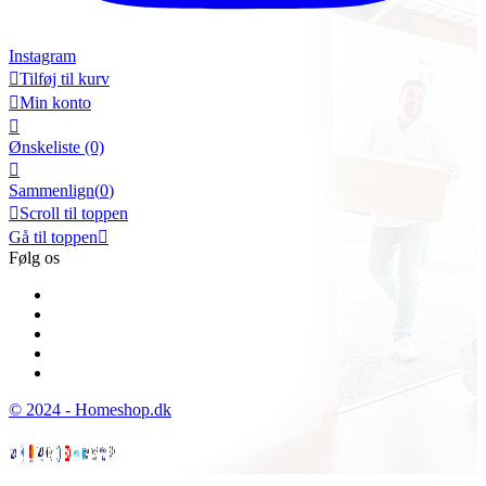
Instagram

Tilføj til kurv

Min konto

Ønskeliste
(0)

Sammenlign(
0
)

Scroll til toppen
Gå til toppen

Følg os
© 2024 - Homeshop.dk