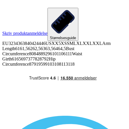
Skriv produktanmeldelse
Størrelsesguide
EU3234363840424446USXX5XSSMLXLXXLXXLArm
Length6161,56262,56363,56464,5Bust
Circumference8084889296101106111Waist
Girth6165697377828792Hip
Circumference87919599103108113118