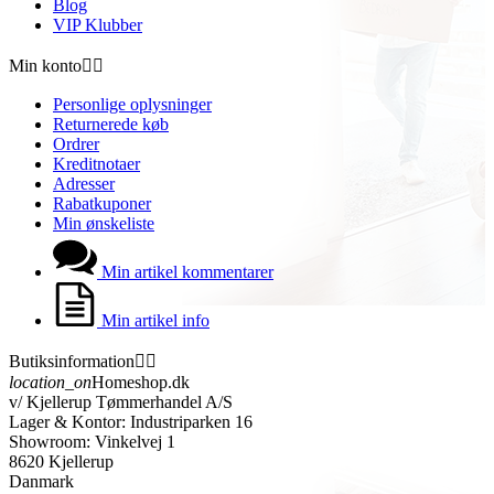
Blog
VIP Klubber
Min konto


Personlige oplysninger
Returnerede køb
Ordrer
Kreditnotaer
Adresser
Rabatkuponer
Min ønskeliste
Min artikel kommentarer
Min artikel info
Butiksinformation


location_on
Homeshop.dk
v/ Kjellerup Tømmerhandel A/S
Lager & Kontor: Industriparken 16
Showroom: Vinkelvej 1
8620 Kjellerup
Danmark