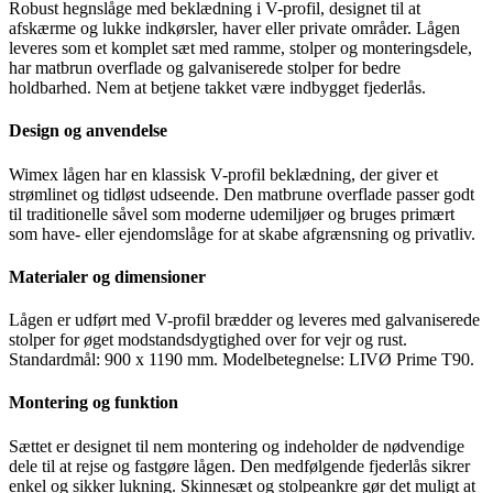
Robust hegnslåge med beklædning i V-profil, designet til at
afskærme og lukke indkørsler, haver eller private områder. Lågen
leveres som et komplet sæt med ramme, stolper og monteringsdele,
har matbrun overflade og galvaniserede stolper for bedre
holdbarhed. Nem at betjene takket være indbygget fjederlås.
Design og anvendelse
Wimex lågen har en klassisk V-profil beklædning, der giver et
strømlinet og tidløst udseende. Den matbrune overflade passer godt
til traditionelle såvel som moderne udemiljøer og bruges primært
som have- eller ejendomslåge for at skabe afgrænsning og privatliv.
Materialer og dimensioner
Lågen er udført med V-profil brædder og leveres med galvaniserede
stolper for øget modstandsdygtighed over for vejr og rust.
Standardmål: 900 x 1190 mm. Modelbetegnelse: LIVØ Prime T90.
Montering og funktion
Sættet er designet til nem montering og indeholder de nødvendige
dele til at rejse og fastgøre lågen. Den medfølgende fjederlås sikrer
enkel og sikker lukning. Skinnesæt og stolpeankre gør det muligt at