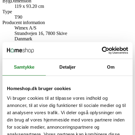
BygDimension
119 x 93.20 cm
Type
T90
Producent information
Wimex A/S
Strandvejen 16, 7800 Skive
Danmark
www.wimex.dk
Specifikke referencer
Lev. varenr.
Samtykke
Detaljer
Om
360000644
EAN
5712508011703
EAN-13
Homeshop.dk bruger cookies
5712508011703
Vi bruger cookies til at tilpasse vores indhold og
Skriv produktanmeldelse
annoncer, til at vise dig funktioner til sociale medier og til
Ingen kundeanmeldelser for øjeblikket
at analysere vores trafik. Vi deler også oplysninger om
din brug af vores hjemmeside med vores partnere inden
×
for sociale medier, annonceringspartnere og
analysepartnere. Vores partnere kan kombinere disse