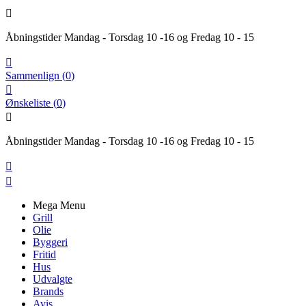

Åbningstider Mandag - Torsdag 10 -16 og Fredag 10 - 15

Sammenlign
(
0
)

Ønskeliste
(
0
)

Åbningstider Mandag - Torsdag 10 -16 og Fredag 10 - 15


Mega Menu
Grill
Olie
Byggeri
Fritid
Hus
Udvalgte
Brands
Avis