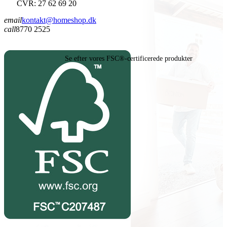
CVR: 27 62 69 20
email
kontakt@homeshop.dk
call
8770 2525
Se efter vores FSC®-certificerede produkter