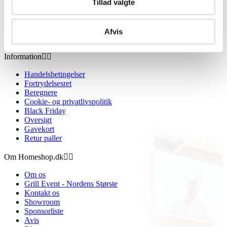
Tillad valgte
Afvis
Information


Handelsbetingelser
Fortrydelsesret
Beregnere
Cookie- og privatlivspolitik
Black Friday
Oversigt
Gavekort
Retur paller
Om Homeshop.dk


Om os
Grill Event - Nordens Største
Kontakt os
Showroom
Sponsorliste
Avis