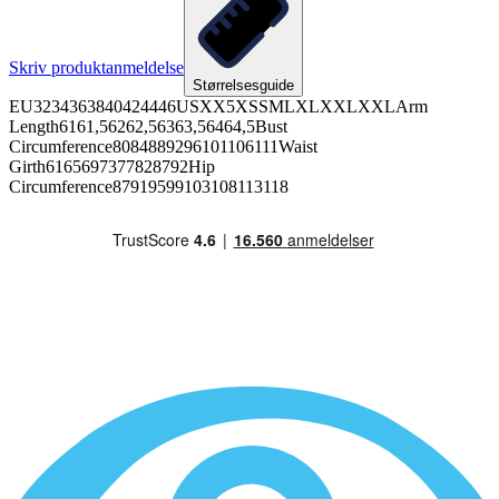
Skriv produktanmeldelse
Størrelsesguide
EU3234363840424446USXX5XSSMLXLXXLXXLArm
Length6161,56262,56363,56464,5Bust
Circumference8084889296101106111Waist
Girth6165697377828792Hip
Circumference87919599103108113118