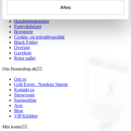
Afvis
Information


Handelsbetingelser
Fortrydelsesret
Beregnere
Cookie- og privatlivspolitik
Black Friday
Oversigt
Gavekort
Retur paller
Om Homeshop.dk


Om os
Grill Event - Nordens Største
Kontakt os
Showroom
Sponsorliste
Avis
Blog
VIP Klubber
Min konto

