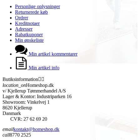
Personlige oplysninger
Returnerede køb
Ordrer
Kreditnotaer
Adresser
Rabatkuponer
Min ønskeliste
Min artikel kommentarer
Min artikel info
Butiksinformation


location_on
Homeshop.dk
v/ Kjellerup Tømmerhandel A/S
Lager & Kontor: Industriparken 16
Showroom: Vinkelvej 1
8620 Kjellerup
Danmark
CVR: 27 62 69 20
email
kontakt@homeshop.dk
call
8770 2525