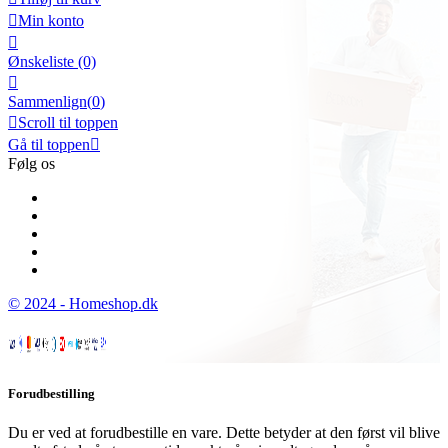

Min konto

Ønskeliste
(0)

Sammenlign(
0
)

Scroll til toppen
Gå til toppen

Følg os
© 2024 - Homeshop.dk
Forudbestilling
Du er ved at forudbestille en vare. Dette betyder at den først vil blive