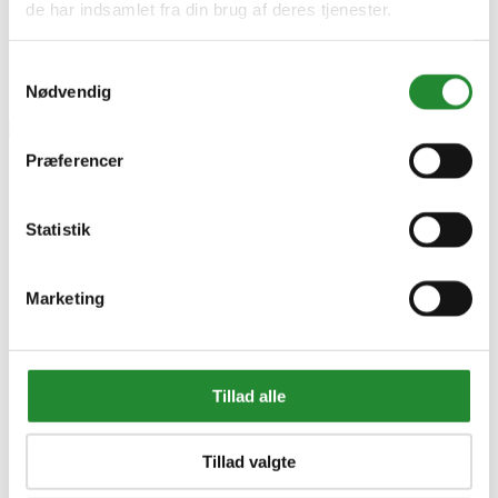
de har indsamlet fra din brug af deres tjenester.
Samtykkevalg
Nødvendig
Præferencer
Stolpesæt t180, - 900180
Statistik
DKK 850,00
Inkl. moms
Marketing
Tillad alle
Tillad valgte