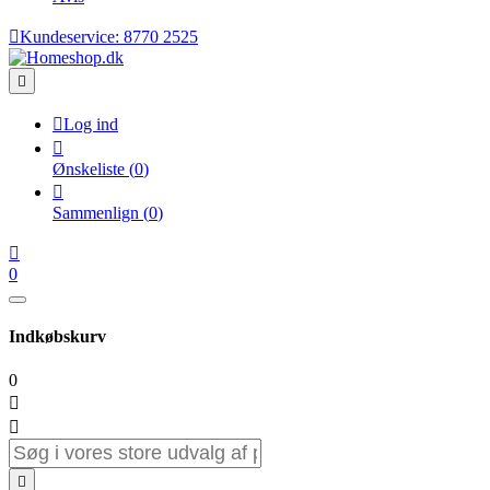

Kundeservice:
8770 2525


Log ind

Ønskeliste
(
0
)

Sammenlign
(
0
)

0
Indkøbskurv
0


