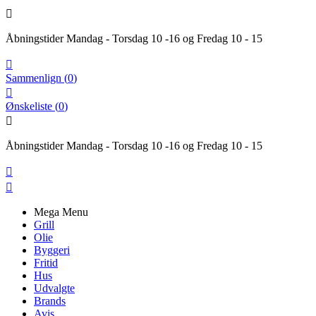

Åbningstider Mandag - Torsdag 10 -16 og Fredag 10 - 15

Sammenlign
(
0
)

Ønskeliste
(
0
)

Åbningstider Mandag - Torsdag 10 -16 og Fredag 10 - 15


Mega Menu
Grill
Olie
Byggeri
Fritid
Hus
Udvalgte
Brands
Avis