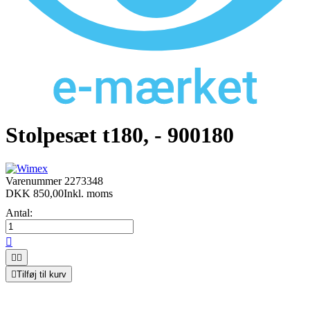
Stolpesæt t180, - 900180
Varenummer
2273348
DKK 850,00
Inkl. moms
Antal:




Tilføj til kurv