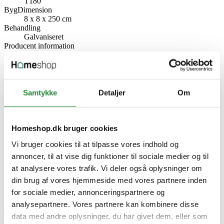
T180
BygDimension
8 x 8 x 250 cm
Behandling
Galvaniseret
Producent information
Wimex A/S
Strandvejen 16, 7800 Skive
Danmark
www.wimex.dk
Samtykke
Detaljer
Om
Specifikke referencer
Lev. varenr.
900180
Homeshop.dk bruger cookies
EAN
5712508012052
Vi bruger cookies til at tilpasse vores indhold og
EAN-13
annoncer, til at vise dig funktioner til sociale medier og til
5712508012052
at analysere vores trafik. Vi deler også oplysninger om
Skriv produktanmeldelse
din brug af vores hjemmeside med vores partnere inden
for sociale medier, annonceringspartnere og
Ingen kundeanmeldelser for øjeblikket
analysepartnere. Vores partnere kan kombinere disse
×
data med andre oplysninger, du har givet dem, eller som