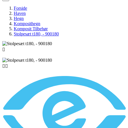
Forside
Haven
Hegn
Komposithegn
Komposit Tilbehør
Stolpesæt t180, - 900180


