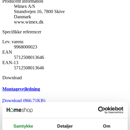
Producent information
Wimex A/S
Strandvejen 16, 7800 Skive
Danmark
www.wimex.dk
Specifikke referencer
Lev. varenr.
9968000023
EAN
5712508013646
EAN-13
5712508013646
Download
Montagevejledning
Download (866.71KB)
Support
Download (31.78KB)
Samtykke
Detaljer
Om