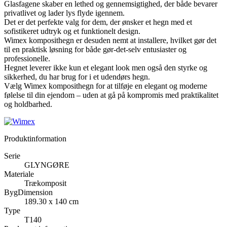
Glasfagene skaber en lethed og gennemsigtighed, der både bevarer
privatlivet og lader lys flyde igennem.
Det er det perfekte valg for dem, der ønsker et hegn med et
sofistikeret udtryk og et funktionelt design.
Wimex komposithegn er desuden nemt at installere, hvilket gør det
til en praktisk løsning for både gør-det-selv entusiaster og
professionelle.
Hegnet leverer ikke kun et elegant look men også den styrke og
sikkerhed, du har brug for i et udendørs hegn.
Vælg Wimex komposithegn for at tilføje en elegant og moderne
følelse til din ejendom – uden at gå på kompromis med praktikalitet
og holdbarhed.
Produktinformation
Serie
GLYNGØRE
Materiale
Trækomposit
BygDimension
189.30 x 140 cm
Type
T140