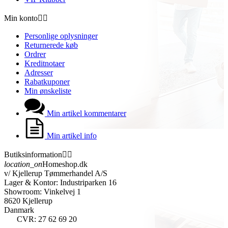
Min konto


Personlige oplysninger
Returnerede køb
Ordrer
Kreditnotaer
Adresser
Rabatkuponer
Min ønskeliste
Min artikel kommentarer
Min artikel info
Butiksinformation


location_on
Homeshop.dk
v/ Kjellerup Tømmerhandel A/S
Lager & Kontor: Industriparken 16
Showroom: Vinkelvej 1
8620 Kjellerup
Danmark
CVR: 27 62 69 20