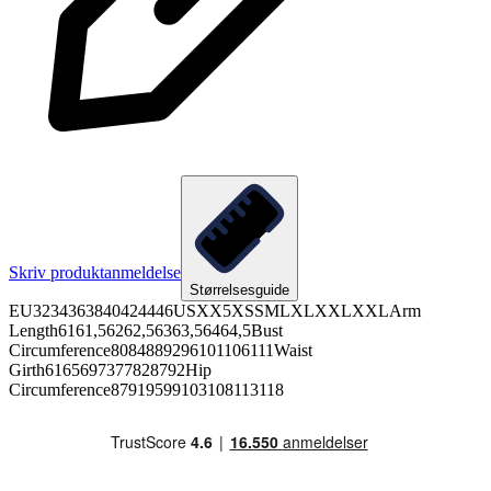
Skriv produktanmeldelse
Størrelsesguide
EU3234363840424446USXX5XSSMLXLXXLXXLArm
Length6161,56262,56363,56464,5Bust
Circumference8084889296101106111Waist
Girth6165697377828792Hip
Circumference87919599103108113118