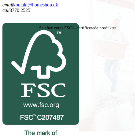
email
kontakt@homeshop.dk
call
8770 2525
Se efter vores FSC®-certificerede produkter