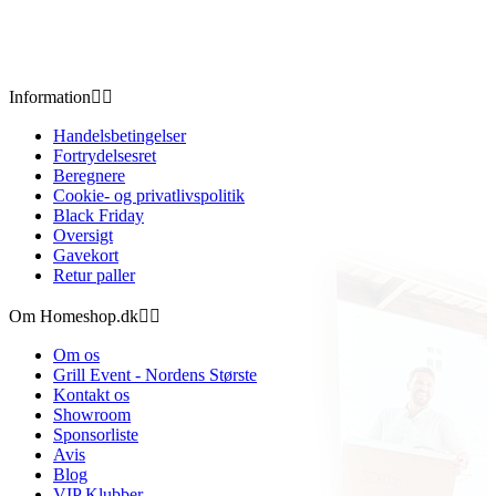
Information


Handelsbetingelser
Fortrydelsesret
Beregnere
Cookie- og privatlivspolitik
Black Friday
Oversigt
Gavekort
Retur paller
Om Homeshop.dk


Om os
Grill Event - Nordens Største
Kontakt os
Showroom
Sponsorliste
Avis
Blog
VIP Klubber