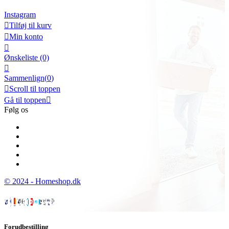
Instagram

Tilføj til kurv

Min konto

Ønskeliste
(0)

Sammenlign(
0
)

Scroll til toppen
Gå til toppen

Følg os
© 2024 - Homeshop.dk
Forudbestilling