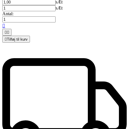
sÆt
sÆt
Antal:




Tilføj til kurv