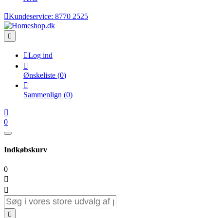

Kundeservice:
8770 2525


Log ind

Ønskeliste
(
0
)

Sammenlign
(
0
)

0
Indkøbskurv
0


