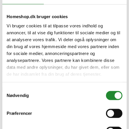
EPD - Miljøvaredeklaration
Download (1.13MB)
Homeshop.dk bruger cookies
Vi bruger cookies til at tilpasse vores indhold og
Relaterede artikler
annoncer, til at vise dig funktioner til sociale medier og til
Wimex
at analysere vores trafik. Vi deler også oplysninger om
Hegn – Holdbart, Stilfuldt & Vedligeholdelsesfrit!
din brug af vores hjemmeside med vores partnere inden
Udgivet i:
Haven
,
Guide haven
for sociale medier, annonceringspartnere og
2025-02-17
442 visninger
0
Kunne lide
analysepartnere. Vores partnere kan kombinere disse
Læs mere
data med andre oplysninger, du har givet dem, eller som
Skriv produktanmeldelse
de har indsamlet fra din brug af deres tjenester.
Ingen kundeanmeldelser for øjeblikket
Samtykkevalg
×
Nødvendig
Wimex Fag Glyngøre Superb T140 V-profil WPC Teak
Præferencer
Galv. stolpe m/ lys