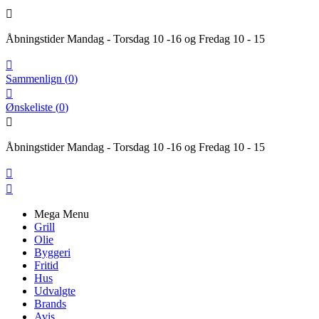

Åbningstider Mandag - Torsdag 10 -16 og Fredag 10 - 15

Sammenlign
(
0
)

Ønskeliste
(
0
)

Åbningstider Mandag - Torsdag 10 -16 og Fredag 10 - 15


Mega Menu
Grill
Olie
Byggeri
Fritid
Hus
Udvalgte
Brands
Avis