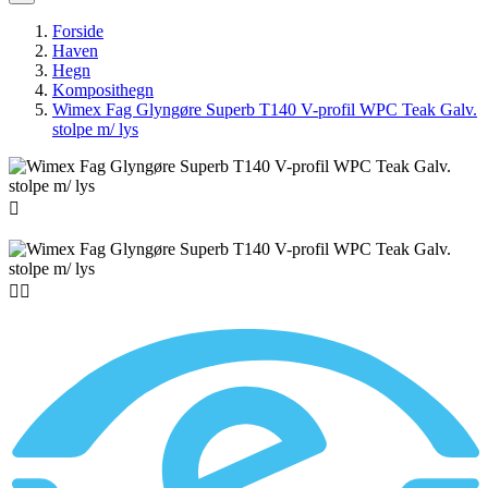
Forside
Haven
Hegn
Komposithegn
Wimex Fag Glyngøre Superb T140 V-profil WPC Teak Galv.
stolpe m/ lys


