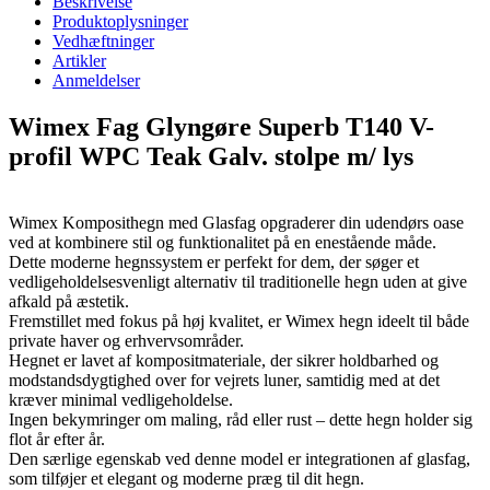
Beskrivelse
Produktoplysninger
Vedhæftninger
Artikler
Anmeldelser
Wimex Fag Glyngøre Superb T140 V-
profil WPC Teak Galv. stolpe m/ lys
Wimex Komposithegn med Glasfag opgraderer din udendørs oase
ved at kombinere stil og funktionalitet på en enestående måde.
Dette moderne hegnssystem er perfekt for dem, der søger et
vedligeholdelsesvenligt alternativ til traditionelle hegn uden at give
afkald på æstetik.
Fremstillet med fokus på høj kvalitet, er Wimex hegn ideelt til både
private haver og erhvervsområder.
Hegnet er lavet af kompositmateriale, der sikrer holdbarhed og
modstandsdygtighed over for vejrets luner, samtidig med at det
kræver minimal vedligeholdelse.
Ingen bekymringer om maling, råd eller rust – dette hegn holder sig
flot år efter år.
Den særlige egenskab ved denne model er integrationen af glasfag,
som tilføjer et elegant og moderne præg til dit hegn.