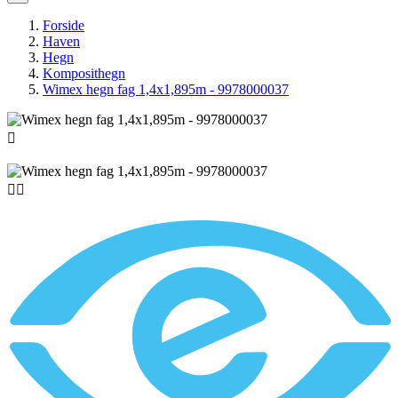
Forside
Haven
Hegn
Komposithegn
Wimex hegn fag 1,4x1,895m - 9978000037


