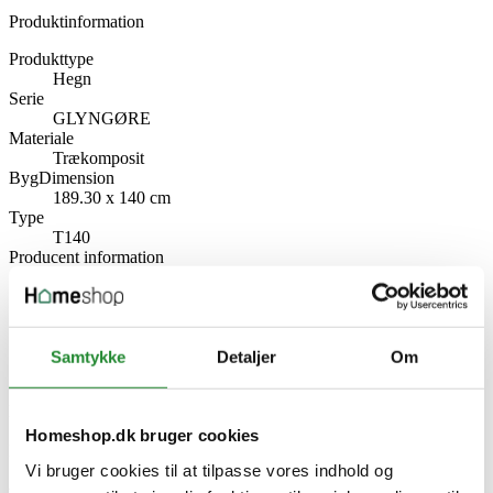
Produktinformation
Produkttype
Hegn
Serie
GLYNGØRE
Materiale
Trækomposit
BygDimension
189.30 x 140 cm
Type
T140
Producent information
Wimex A/S
Strandvejen 16, 7800 Skive
Danmark
www.wimex.dk
Samtykke
Detaljer
Om
Specifikke referencer
Lev. varenr.
9978000037
Homeshop.dk bruger cookies
EAN
Vi bruger cookies til at tilpasse vores indhold og