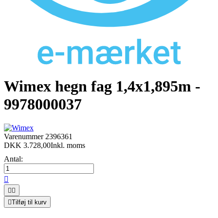
Wimex hegn fag 1,4x1,895m -
9978000037
Varenummer
2396361
DKK 3.728,00
Inkl. moms
Antal:




Tilføj til kurv