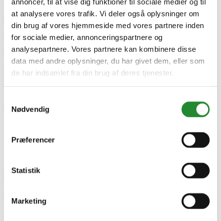
Relaterede artikler
annoncer, til at vise dig funktioner til sociale medier og til
at analysere vores trafik. Vi deler også oplysninger om
Wimex
din brug af vores hjemmeside med vores partnere inden
Hegn – Holdbart, Stilfuldt & Vedligeholdelsesfrit!
for sociale medier, annonceringspartnere og
Udgivet i:
Haven
,
Guide haven
2025-02-17
analysepartnere. Vores partnere kan kombinere disse
442 visninger
0
Kunne lide
data med andre oplysninger, du har givet dem, eller som
Læs mere
de har indsamlet fra din brug af deres tjenester.
Skriv produktanmeldelse
Ingen kundeanmeldelser for øjeblikket
Samtykkevalg
×
Nødvendig
Præferencer
Statistik
Wimex hegn fag 1,4x1,895m -
Marketing
9978000037