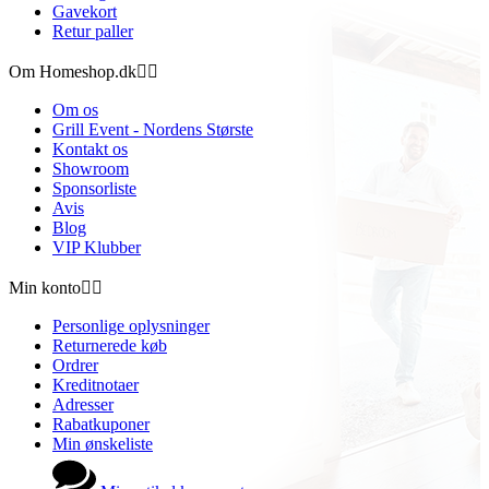
Gavekort
Retur paller
Om Homeshop.dk


Om os
Grill Event - Nordens Største
Kontakt os
Showroom
Sponsorliste
Avis
Blog
VIP Klubber
Min konto


Personlige oplysninger
Returnerede køb
Ordrer
Kreditnotaer
Adresser
Rabatkuponer
Min ønskeliste