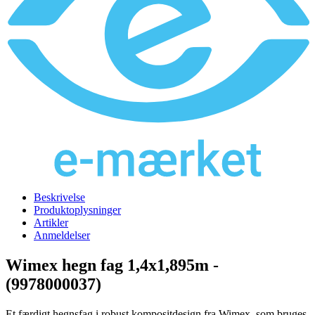
Beskrivelse
Produktoplysninger
Artikler
Anmeldelser
Wimex hegn fag 1,4x1,895m -
(9978000037)
Et færdigt hegnsfag i robust kompositdesign fra Wimex, som bruges