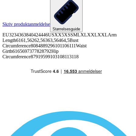
Skriv produktanmeldelse
Størrelsesguide
EU3234363840424446USXX5XSSMLXLXXLXXLArm
Length6161,56262,56363,56464,5Bust
Circumference8084889296101106111Waist
Girth6165697377828792Hip
Circumference87919599103108113118