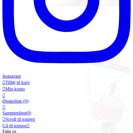
Instagram

Tilføj til kurv

Min konto

Ønskeliste
(0)

Sammenlign(
0
)

Scroll til toppen
Gå til toppen

Følg os