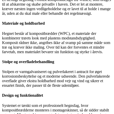
til at afskærme og skabe privatliv i haven. Det er let at montere,
kræver næsten ingen vedligeholdelse og er lavet til at holde i mange
år, uden at du skal male eller behandle det regelmæssigt.
Materiale og holdbarhed
Hegnet består af kompositbrædder (WPC), et materiale der
kombinerer træets look med plastens modstandsdygtighed.
Komposit rådner ikke, angribes ikke af svamp på samme måde som
træ og kræver ikke maling. Over tid kan der forventes et mindre
farvetab, men materialet bevarer sin funktion og styrke i årevis.
Stolpe og overfladebehandling
Stolpen er varmgalvaniseret og pulverlakeret i antracit for øget
korrosionsbeskyttelse og et moderne udseende. Den pulverlakerede
overflade giver ekstra holdbarhed mod vejr og vind og sikrer et
ensartet finish, der passer til de fleste udemiljøer.
Design og funktionalitet
Systemet er tænkt som et professionelt hegnsfag, hvor
kompositbrædderne monteres i montageskinner, så de sidder stabilt