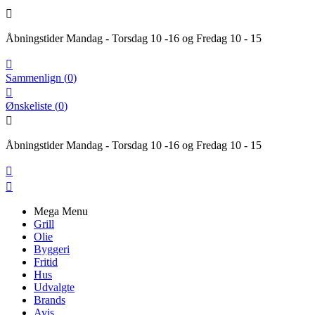

Åbningstider Mandag - Torsdag 10 -16 og Fredag 10 - 15

Sammenlign
(
0
)

Ønskeliste
(
0
)

Åbningstider Mandag - Torsdag 10 -16 og Fredag 10 - 15


Mega Menu
Grill
Olie
Byggeri
Fritid
Hus
Udvalgte
Brands
Avis