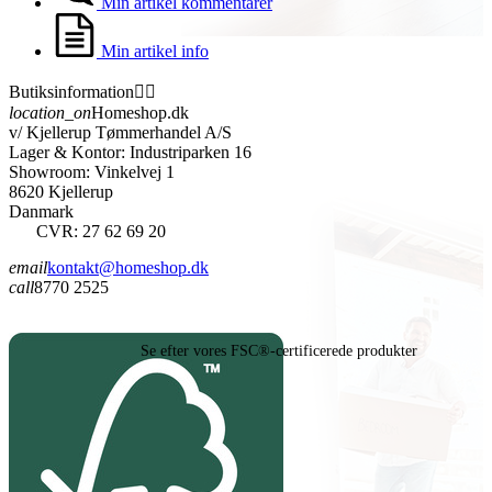
Min artikel kommentarer
Min artikel info
Butiksinformation


location_on
Homeshop.dk
v/ Kjellerup Tømmerhandel A/S
Lager & Kontor: Industriparken 16
Showroom: Vinkelvej 1
8620 Kjellerup
Danmark
CVR: 27 62 69 20
email
kontakt@homeshop.dk
call
8770 2525
Se efter vores FSC®-certificerede produkter