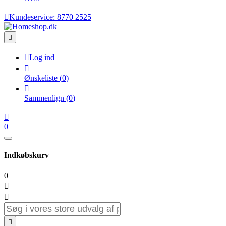

Kundeservice:
8770 2525


Log ind

Ønskeliste
(
0
)

Sammenlign
(
0
)

0
Indkøbskurv
0


