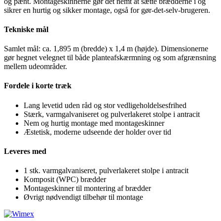
og pænt. Montageskinnerne gør det nemt at sætte brædderne i og
sikrer en hurtig og sikker montage, også for gør-det-selv-brugeren.
Tekniske mål
Samlet mål: ca. 1,895 m (bredde) x 1,4 m (højde). Dimensionerne
gør hegnet velegnet til både planteafskærmning og som afgrænsning
mellem udeområder.
Fordele i korte træk
Lang levetid uden råd og stor vedligeholdelsesfrihed
Stærk, varmgalvaniseret og pulverlakeret stolpe i antracit
Nem og hurtig montage med montageskinner
Æstetisk, moderne udseende der holder over tid
Leveres med
1 stk. varmgalvaniseret, pulverlakeret stolpe i antracit
Komposit (WPC) brædder
Montageskinner til montering af brædder
Øvrigt nødvendigt tilbehør til montage