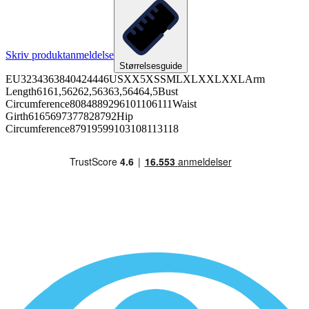
Skriv produktanmeldelse
Størrelsesguide
EU3234363840424446USXX5XSSMLXLXXLXXLArm
Length6161,56262,56363,56464,5Bust
Circumference8084889296101106111Waist
Girth6165697377828792Hip
Circumference87919599103108113118