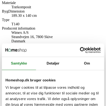
Materiale
Trækomposit
BygDimension
189.30 x 140 cm
Type
T140
Producent information
Wimex A/S
Strandvejen 16, 7800 Skive
Danmark
www.wimex.dk
Specifikke referencer
Lev. varenr.
Samtykke
Detaljer
Om
9978000042
EAN
Relaterede artikler
Homeshop.dk bruger cookies
Vi bruger cookies til at tilpasse vores indhold og
Wimex
Hegn – Holdbart, Stilfuldt & Vedligeholdelsesfrit!
annoncer, til at vise dig funktioner til sociale medier og til
Udgivet i:
Haven
,
Guide haven
at analysere vores trafik. Vi deler også oplysninger om
2025-02-17
din brug af vores hjemmeside med vores partnere inden
442 visninger
0
Kunne lide