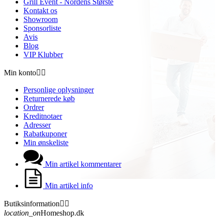
Grill Event - Nordens Største
Kontakt os
Showroom
Sponsorliste
Avis
Blog
VIP Klubber
Min konto


Personlige oplysninger
Returnerede køb
Ordrer
Kreditnotaer
Adresser
Rabatkuponer
Min ønskeliste
Min artikel kommentarer
Min artikel info
Butiksinformation


location_on
Homeshop.dk