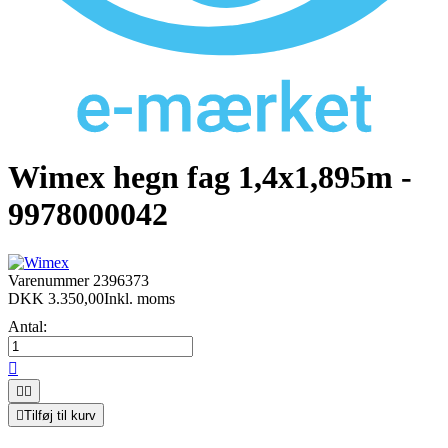
Wimex hegn fag 1,4x1,895m -
9978000042
Varenummer
2396373
DKK 3.350,00
Inkl. moms
Antal:




Tilføj til kurv