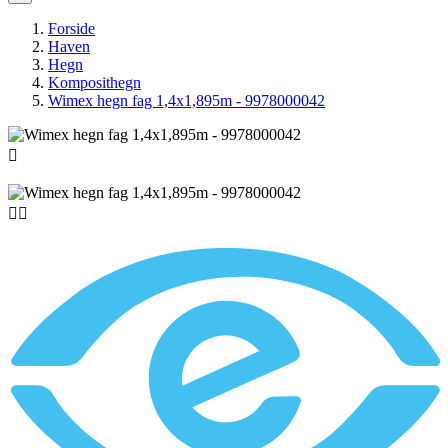
Forside
Haven
Hegn
Komposithegn
Wimex hegn fag 1,4x1,895m - 9978000042


