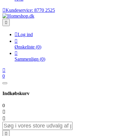

Kundeservice:
8770 2525


Log ind

Ønskeliste
(
0
)

Sammenlign
(
0
)

0
Indkøbskurv
0


