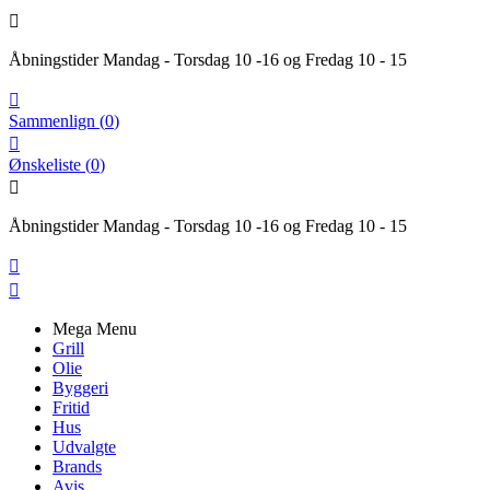

Åbningstider Mandag - Torsdag 10 -16 og Fredag 10 - 15

Sammenlign
(
0
)

Ønskeliste
(
0
)

Åbningstider Mandag - Torsdag 10 -16 og Fredag 10 - 15


Mega Menu
Grill
Olie
Byggeri
Fritid
Hus
Udvalgte
Brands
Avis