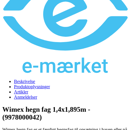
Beskrivelse
Produktoplysninger
Artikler
Anmeldelser
Wimex hegn fag 1,4x1,895m -
(9978000042)
Wimex hegn fag er et færdigt hegnsfag til opsætning i haven eller på