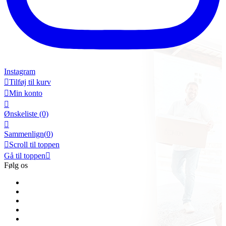
Instagram

Tilføj til kurv

Min konto

Ønskeliste
(0)

Sammenlign(
0
)

Scroll til toppen
Gå til toppen

Følg os