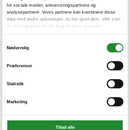
Læs mere
for sociale medier, annonceringspartnere og
Skriv produktanmeldelse
analysepartnere. Vores partnere kan kombinere disse
data med andre oplysninger, du har givet dem, eller som
Ingen kundeanmeldelser for øjeblikket
de har indsamlet fra din brug af deres tjenester.
×
Samtykkevalg
Nødvendig
Præferencer
Wimex hegn fag 1,4x1,895m -
Statistik
9978000042
Marketing
DKK 3.350,00
Inkl. moms
Tillad alle