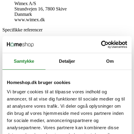
Wimex A/S
Strandvejen 16, 7800 Skive
Danmark
www.wimex.dk
Specifikke referencer
Lev. varenr.
9969000035
EAN
Samtykke
Detaljer
Om
Relaterede artikler
Wimex
Hegn – Holdbart, Stilfuldt & Vedligeholdelsesfrit!
Homeshop.dk bruger cookies
Udgivet i:
Haven
,
Guide haven
2025-02-17
Vi bruger cookies til at tilpasse vores indhold og
441 visninger
0
Kunne lide
annoncer, til at vise dig funktioner til sociale medier og til
Læs mere
at analysere vores trafik. Vi deler også oplysninger om
Skriv produktanmeldelse
din brug af vores hjemmeside med vores partnere inden
Ingen kundeanmeldelser for øjeblikket
for sociale medier, annonceringspartnere og
analysepartnere. Vores partnere kan kombinere disse
×