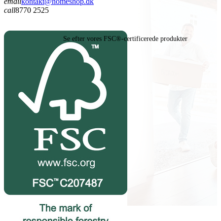
email
kontakt@homeshop.dk
call
8770 2525
Se efter vores FSC®-certificerede produkter