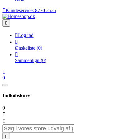

Kundeservice:
8770 2525


Log ind

Ønskeliste
(
0
)

Sammenlign
(
0
)

0
Indkøbskurv
0


