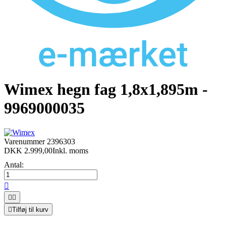
Wimex hegn fag 1,8x1,895m -
9969000035
Varenummer
2396303
DKK 2.999,00
Inkl. moms
Antal:




Tilføj til kurv