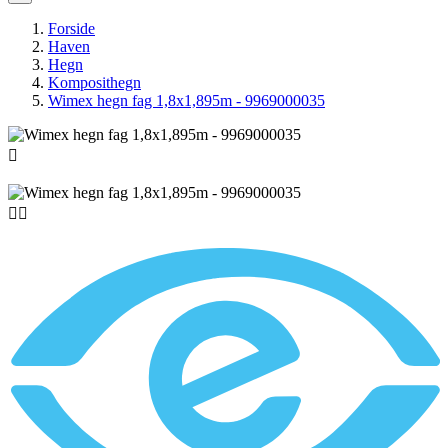
Forside
Haven
Hegn
Komposithegn
Wimex hegn fag 1,8x1,895m - 9969000035


