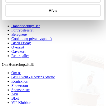
Afvis
Information


Handelsbetingelser
Fortrydelsesret
Beregnere
Cookie- og privatlivspolitik
Black Friday
Oversigt
Gavekort
Retur paller
Om Homeshop.dk


Om os
Grill Event - Nordens Største
Kontakt os
Showroom
Sponsorliste
Avis
Blog
VIP Klubber