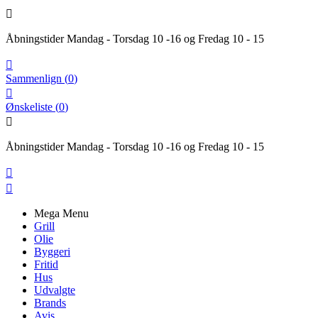

Åbningstider Mandag - Torsdag 10 -16 og Fredag 10 - 15

Sammenlign
(
0
)

Ønskeliste
(
0
)

Åbningstider Mandag - Torsdag 10 -16 og Fredag 10 - 15


Mega Menu
Grill
Olie
Byggeri
Fritid
Hus
Udvalgte
Brands
Avis