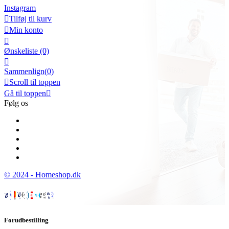
Instagram

Tilføj til kurv

Min konto

Ønskeliste
(0)

Sammenlign(
0
)

Scroll til toppen
Gå til toppen

Følg os
© 2024 - Homeshop.dk
Forudbestilling