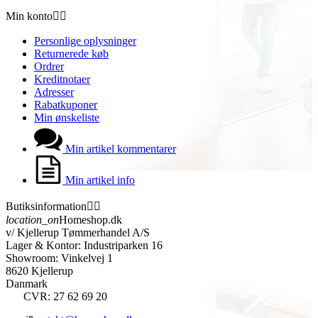
Min konto


Personlige oplysninger
Returnerede køb
Ordrer
Kreditnotaer
Adresser
Rabatkuponer
Min ønskeliste
Min artikel kommentarer
Min artikel info
Butiksinformation


location_on
Homeshop.dk
v/ Kjellerup Tømmerhandel A/S
Lager & Kontor: Industriparken 16
Showroom: Vinkelvej 1
8620 Kjellerup
Danmark
CVR: 27 62 69 20