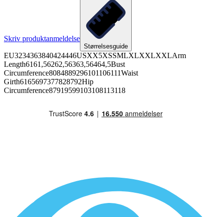
Skriv produktanmeldelse
Størrelsesguide
EU3234363840424446USXX5XSSMLXLXXLXXLArm
Length6161,56262,56363,56464,5Bust
Circumference8084889296101106111Waist
Girth6165697377828792Hip
Circumference87919599103108113118