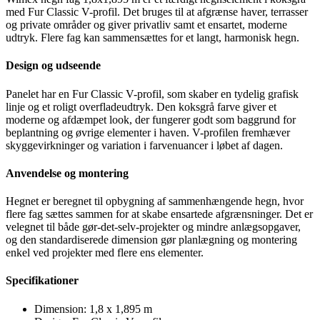
med Fur Classic V-profil. Det bruges til at afgrænse haver, terrasser
og private områder og giver privatliv samt et ensartet, moderne
udtryk. Flere fag kan sammensættes for et langt, harmonisk hegn.
Design og udseende
Panelet har en Fur Classic V-profil, som skaber en tydelig grafisk
linje og et roligt overfladeudtryk. Den koksgrå farve giver et
moderne og afdæmpet look, der fungerer godt som baggrund for
beplantning og øvrige elementer i haven. V-profilen fremhæver
skyggevirkninger og variation i farvenuancer i løbet af dagen.
Anvendelse og montering
Hegnet er beregnet til opbygning af sammenhængende hegn, hvor
flere fag sættes sammen for at skabe ensartede afgrænsninger. Det er
velegnet til både gør-det-selv-projekter og mindre anlægsopgaver,
og den standardiserede dimension gør planlægning og montering
enkel ved projekter med flere ens elementer.
Specifikationer
Dimension: 1,8 x 1,895 m