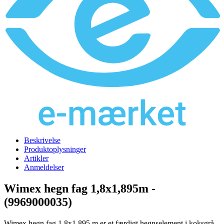
Beskrivelse
Produktoplysninger
Artikler
Anmeldelser
Wimex hegn fag 1,8x1,895m -
(9969000035)
Wimex hegn fag 1,8x1,895 m er et færdigt hegnselement i koksgrå