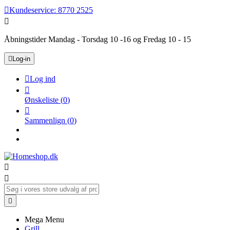

Kundeservice:
8770 2525

Åbningstider Mandag - Torsdag 10 -16 og Fredag 10 - 15

Log-in

Log ind

Ønskeliste
(
0
)

Sammenlign
(
0
)



Mega Menu
Grill