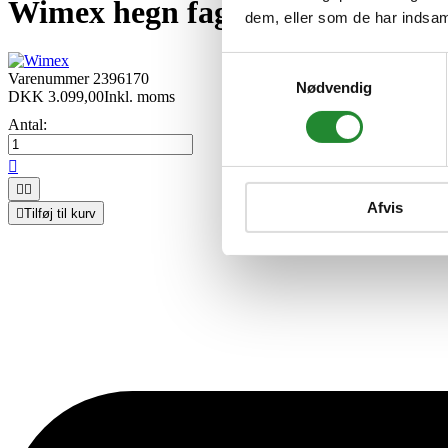
Wimex hegn fag 1,8x1,895m - 9
dem, eller som de har indsaml
Samtykkevalg
Varenummer
2396170
Nødvendig
DKK 3.099,00
Inkl. moms
Antal:



Afvis

Tilføj til kurv