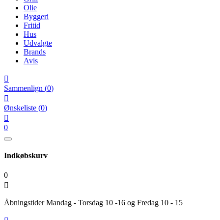
Olie
Byggeri
Fritid
Hus
Udvalgte
Brands
Avis

Sammenlign
(
0
)

Ønskeliste
(
0
)

0
Indkøbskurv
0

Åbningstider Mandag - Torsdag 10 -16 og Fredag 10 - 15