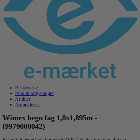
Beskrivelse
Produktoplysninger
Artikler
Anmeldelser
Wimex hegn fag 1,8x1,895m -
(9979000042)
Et færdigt hegnsfag i komposit (WPC) til afskærmning af have,