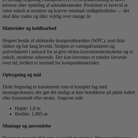
terrasse eller opdeling af udendørsarealer. Produktet er lavet til at
være enkelt at montere og kræver minimal vedligeholdelse — det
skal ikke males og tåler vejrlig over mange år.
Materialer og holdbarhed
Hegnet består af slidstærke kompositbrædder (WPC), som ikke
rådner og har lang levetid. Stolpen er varmgalvaniseret og
pulverlakeret i antracit for at give ekstra korrosionsbeskyttelse og et
enkelt, moderne udseende. Der kan forventes et mindre farvetab
over tid, hvilket er normalt for kompositmaterialer.
Opbygning og mål
Dette hegnsfag er konstrueret som et komplet fag med
montageskinner, der gør det muligt at føre brædderne på plads lodret
eller horisontalt efter ønske. Angivne mål:
Højde: 1,8 m
Bredde: 1,895 m
Montage og anvendelse