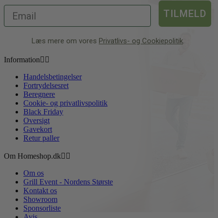
TILMELD
Læs mere om vores
Privatlivs- og Cookiepolitik
.
Information


Handelsbetingelser
Fortrydelsesret
Beregnere
Cookie- og privatlivspolitik
Black Friday
Oversigt
Gavekort
Retur paller
Om Homeshop.dk


Om os
Grill Event - Nordens Største
Kontakt os
Showroom
Sponsorliste
Avis