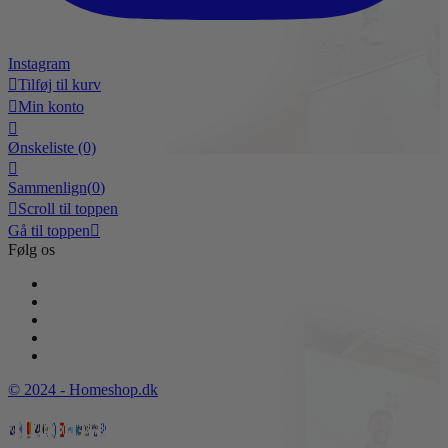
Instagram

Tilføj til kurv

Min konto

Ønskeliste
(0)

Sammenlign(
0
)

Scroll til toppen
Gå til toppen

Følg os
© 2024 - Homeshop.dk