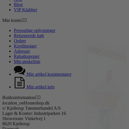
Blog
VIP Klubber
Min konto


Personlige oplysninger
Returnerede køb
Ordrer
Kreditnotaer
Adresser
Rabatkuponer
Min ønskeliste
Min artikel kommentarer
Min artikel info
Butiksinformation


location_on
Homeshop.dk
v/ Kjellerup Tømmerhandel A/S
Lager & Kontor: Industriparken 16
Showroom: Vinkelvej 1
8620 Kjellerup
Danmark