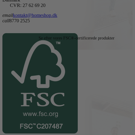
CVR: 27 62 69 20
email
kontakt@homeshop.dk
call
8770 2525
Se efter vores FSC®-certificerede produkter