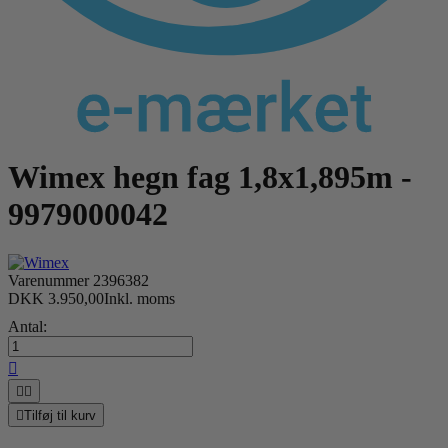
Wimex hegn fag 1,8x1,895m -
9979000042
Varenummer
2396382
DKK 3.950,00
Inkl. moms
Antal:




Tilføj til kurv