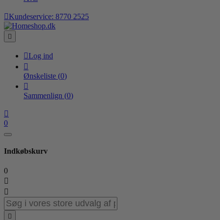

Kundeservice:
8770 2525


Log ind

Ønskeliste
(
0
)

Sammenlign
(
0
)

0
Indkøbskurv
0


