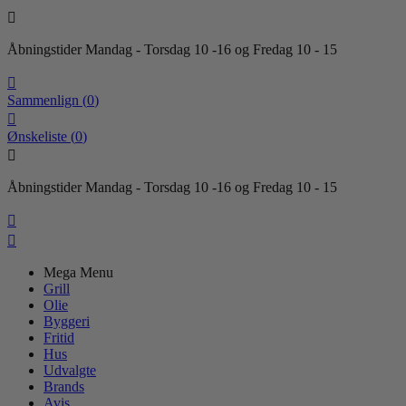

Åbningstider Mandag - Torsdag 10 -16 og Fredag 10 - 15

Sammenlign
(
0
)

Ønskeliste
(
0
)

Åbningstider Mandag - Torsdag 10 -16 og Fredag 10 - 15


Mega Menu
Grill
Olie
Byggeri
Fritid
Hus
Udvalgte
Brands
Avis