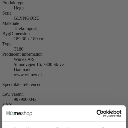
Produkttype
Hegn
Serie
GLYNGØRE
Materiale
Trækomposit
BygDimension
189.30 x 180 cm
Type
T180
Producent information
Wimex A/S
Strandvejen 16, 7800 Skive
Danmark
www.wimex.dk
Specifikke referencer
Lev. varenr.
9979000042
EAN
Relaterede artikler
Wimex