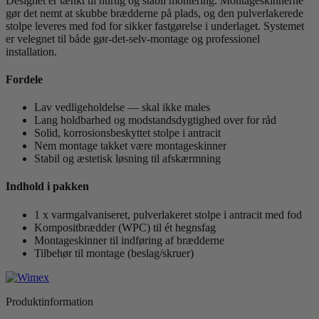
Designet er tænkt til hurtig og stabil montering. Montageskinnerne
gør det nemt at skubbe brædderne på plads, og den pulverlakerede
stolpe leveres med fod for sikker fastgørelse i underlaget. Systemet
er velegnet til både gør-det-selv-montage og professionel
installation.
Fordele
Lav vedligeholdelse — skal ikke males
Lang holdbarhed og modstandsdygtighed over for råd
Solid, korrosionsbeskyttet stolpe i antracit
Nem montage takket være montageskinner
Stabil og æstetisk løsning til afskærmning
Indhold i pakken
1 x varmgalvaniseret, pulverlakeret stolpe i antracit med fod
Kompositbrædder (WPC) til ét hegnsfag
Montageskinner til indføring af brædderne
Tilbehør til montage (beslag/skruer)
Produktinformation