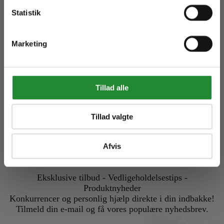
TILMELD
Statistik
Marketing
Læs mere om vores
Privatlivs- og Cookiepolitik
.
...ellers tak
Tillad alle
Tillad valgte
Få mere...
Afvis
Eksklusive tilbud - Vedligeholdelsestips -
Produktnyheder
Konkurrencer og personlig hjælp direkte i din indbakke!
Tilmeld din e-mail og få vores populære nyhedsbrev.