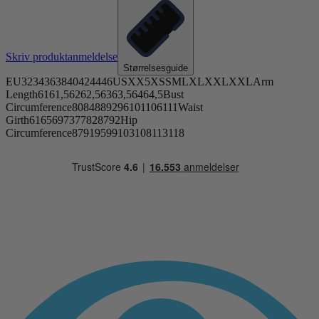
Skriv produktanmeldelse
Størrelsesguide
EU3234363840424446USXX5XSSMLXLXXLXXLArm
Length6161,56262,56363,56464,5Bust
Circumference8084889296101106111Waist
Girth6165697377828792Hip
Circumference87919599103108113118