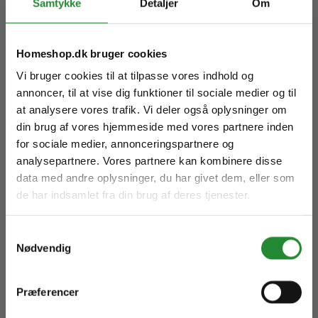
Samtykke
Detaljer
Om
Hegn – Holdbart, Stilfuldt & Vedligeholdelsesfrit!
Udgivet i:
Haven
,
Guide haven
2025-02-17
442 visninger
0
Kunne lide
Homeshop.dk bruger cookies
Læs mere
Skriv produktanmeldelse
Gå ikke glip
Vi bruger cookies til at tilpasse vores indhold og
annoncer, til at vise dig funktioner til sociale medier og til
Ingen kundeanmeldelser for øjeblikket
af noget!
at analysere vores trafik. Vi deler også oplysninger om
×
din brug af vores hjemmeside med vores partnere inden
Modtag tips, tilbud
for sociale medier, annonceringspartnere og
& insider-info – før alle andre.
analysepartnere. Vores partnere kan kombinere disse
data med andre oplysninger, du har givet dem, eller som
Tilmeld dig – det tager 5 sek.
de har indsamlet fra din brug af deres tjenester.
Samtykkevalg
Nødvendig
Wimex hegn fag 1,8x1,895m -
skriv her
9979000042
Præferencer
DKK 3.950,00
Inkl. moms