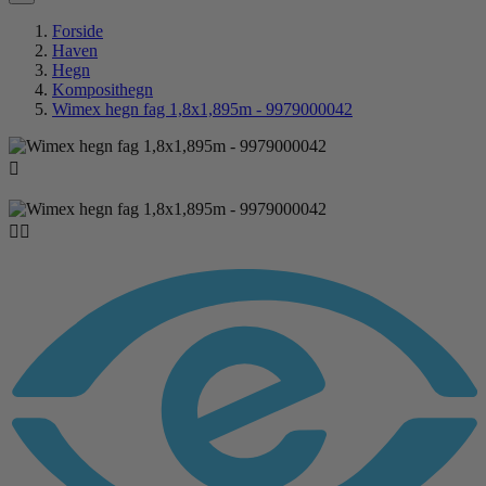
Forside
Haven
Hegn
Komposithegn
Wimex hegn fag 1,8x1,895m - 9979000042


