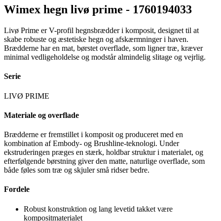
Wimex hegn livø prime -
1760194033
Livø Prime er V-profil hegnsbrædder i komposit, designet til at
skabe robuste og æstetiske hegn og afskærmninger i haven.
Brædderne har en mat, børstet overflade, som ligner træ, kræver
minimal vedligeholdelse og modstår almindelig slitage og vejrlig.
Serie
LIVØ PRIME
Materiale og overflade
Brædderne er fremstillet i komposit og produceret med en
kombination af Embody- og Brushline-teknologi. Under
ekstruderingen præges en stærk, holdbar struktur i materialet, og
efterfølgende børstning giver den matte, naturlige overflade, som
både føles som træ og skjuler små ridser bedre.
Fordele
Robust konstruktion og lang levetid takket være
kompositmaterialet