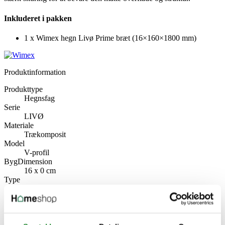
Inkluderet i pakken
1 x Wimex hegn Livø Prime bræt (16×160×1800 mm)
Produktinformation
Produkttype
Hegnsfag
Serie
LIVØ
Materiale
Trækomposit
Model
V-profil
BygDimension
16 x 0 cm
Type
Hegnsfag
Producent information
Wimex A/S
Strandvejen 16, 7800 Skive
Danmark