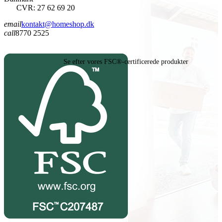
CVR: 27 62 69 20
email
kontakt@homeshop.dk
call
8770 2525
Se efter vores FSC®-certificerede produkter