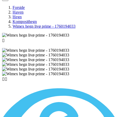
Forside
Haven
Hegn
Komposithegn
Wimex hegn livø prime - 1760194033


