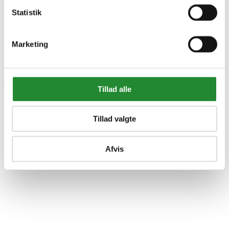
Statistik
Marketing


Tillad alle
Wimex hegn livø prime -
Tillad valgte
1760194033
Afvis
DKK 140,00
Inkl. moms