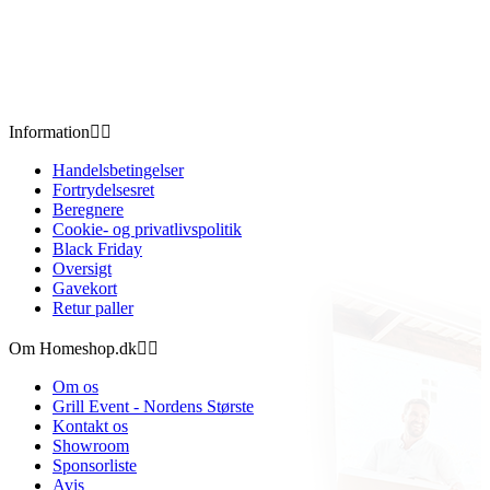
Information


Handelsbetingelser
Fortrydelsesret
Beregnere
Cookie- og privatlivspolitik
Black Friday
Oversigt
Gavekort
Retur paller
Om Homeshop.dk


Om os
Grill Event - Nordens Største
Kontakt os
Showroom
Sponsorliste
Avis