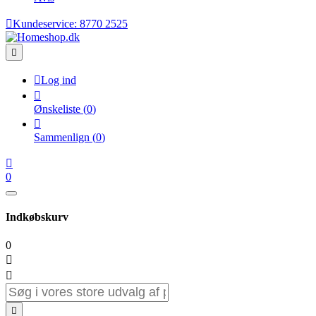

Kundeservice:
8770 2525


Log ind

Ønskeliste
(
0
)

Sammenlign
(
0
)

0
Indkøbskurv
0


