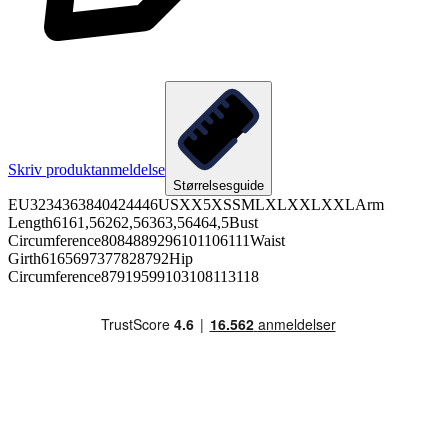
Skriv produktanmeldelse
Størrelsesguide
EU3234363840424446USXX5XSSMLXLXXLXXLArm
Length6161,56262,56363,56464,5Bust
Circumference8084889296101106111Waist
Girth6165697377828792Hip
Circumference87919599103108113118