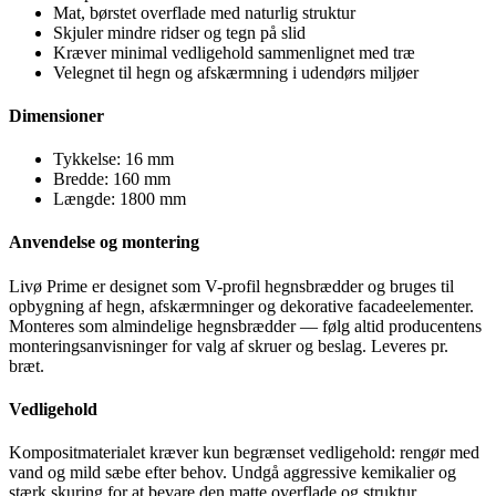
Mat, børstet overflade med naturlig struktur
Skjuler mindre ridser og tegn på slid
Kræver minimal vedligehold sammenlignet med træ
Velegnet til hegn og afskærmning i udendørs miljøer
Dimensioner
Tykkelse: 16 mm
Bredde: 160 mm
Længde: 1800 mm
Anvendelse og montering
Livø Prime er designet som V-profil hegnsbrædder og bruges til
opbygning af hegn, afskærmninger og dekorative facadeelementer.
Monteres som almindelige hegnsbrædder — følg altid producentens
monteringsanvisninger for valg af skruer og beslag. Leveres pr.
bræt.
Vedligehold
Kompositmaterialet kræver kun begrænset vedligehold: rengør med
vand og mild sæbe efter behov. Undgå aggressive kemikalier og
stærk skuring for at bevare den matte overflade og struktur.