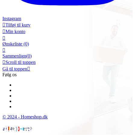
Instagram

Tilføj til kurv

Min konto

Ønskeliste
(0)

Sammenlign(
0
)

Scroll til toppen
Gå til toppen

Følg os
© 2024 - Homeshop.dk