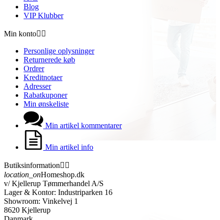
Blog
VIP Klubber
Min konto


Personlige oplysninger
Returnerede køb
Ordrer
Kreditnotaer
Adresser
Rabatkuponer
Min ønskeliste
Min artikel kommentarer
Min artikel info
Butiksinformation


location_on
Homeshop.dk
v/ Kjellerup Tømmerhandel A/S
Lager & Kontor: Industriparken 16
Showroom: Vinkelvej 1
8620 Kjellerup
Danmark