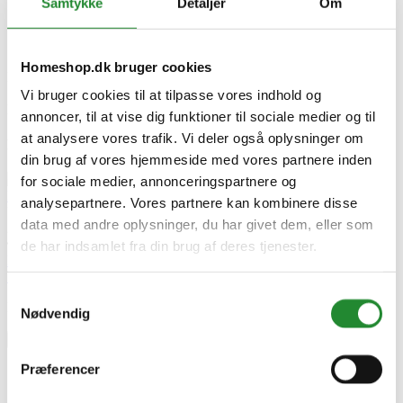
Samtykke
Detaljer
Om
www.wimex.dk
Specifikke referencer
Homeshop.dk bruger cookies
Lev. varenr.
1760194033
Vi bruger cookies til at tilpasse vores indhold og
EAN
annoncer, til at vise dig funktioner til sociale medier og til
at analysere vores trafik. Vi deler også oplysninger om
Relaterede artikler
din brug af vores hjemmeside med vores partnere inden
Wimex
for sociale medier, annonceringspartnere og
Hegn – Holdbart, Stilfuldt & Vedligeholdelsesfrit!
analysepartnere. Vores partnere kan kombinere disse
Udgivet i:
Haven
,
Guide haven
data med andre oplysninger, du har givet dem, eller som
2025-02-17
443 visninger
0
Kunne lide
de har indsamlet fra din brug af deres tjenester.
Læs mere
Skriv produktanmeldelse
Samtykkevalg
Ingen kundeanmeldelser for øjeblikket
Nødvendig
×
Præferencer