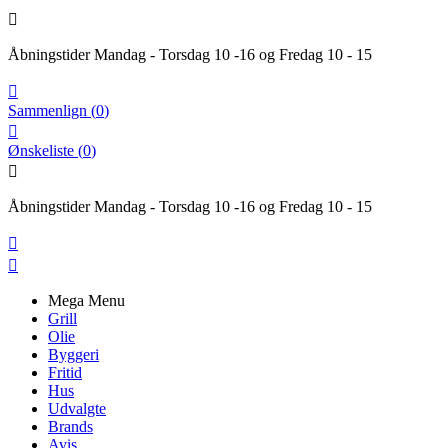

Åbningstider Mandag - Torsdag 10 -16 og Fredag 10 - 15

Sammenlign
(
0
)

Ønskeliste
(
0
)

Åbningstider Mandag - Torsdag 10 -16 og Fredag 10 - 15


Mega Menu
Grill
Olie
Byggeri
Fritid
Hus
Udvalgte
Brands
Avis