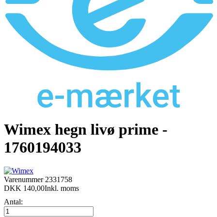
Wimex hegn livø prime -
1760194033
Varenummer
2331758
DKK 140,00
Inkl. moms
Antal: