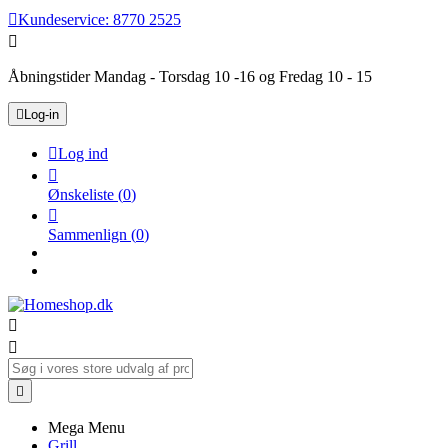

Kundeservice:
8770 2525

Åbningstider Mandag - Torsdag 10 -16 og Fredag 10 - 15

Log-in

Log ind

Ønskeliste
(
0
)

Sammenlign
(
0
)



Mega Menu
Grill