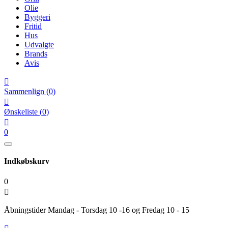
Olie
Byggeri
Fritid
Hus
Udvalgte
Brands
Avis

Sammenlign
(
0
)

Ønskeliste
(
0
)

0
Indkøbskurv
0

Åbningstider Mandag - Torsdag 10 -16 og Fredag 10 - 15