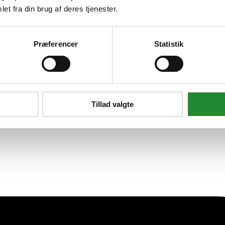
ere med kasse - 35 Dele
et fra din brug af deres tjenester.
Præferencer
Statistik
Tillad valgte