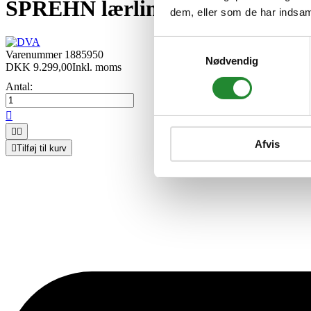
SPREHN lærlingesæt til brolægg
dem, eller som de har indsaml
Samtykkevalg
Varenummer
1885950
Nødvendig
DKK 9.299,00
Inkl. moms
Antal:



Afvis

Tilføj til kurv