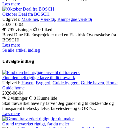
Læs mere
Oktober Deal fra BOSCH
Udgivet i:
Maskiner
,
Værktøj
,
Kampagne værktøj
2023-10-04
795 visninger
0
Liked
Boost Dine Efterårsprojekter med en Elektrisk Overraskelse fra
BOSCH!
Læs mere
Se alle artikel indlæg
Udvalgte indlæg
Find den helt rigtige farve til dit træværk
Udgivet i:
Haven
,
Byggeri
,
Guide byggeri
,
Guide haven
,
Home
,
Guide home
2026-08-04
2 visninger
0
Kunne lide
Skal træværket have ny farve? Jeg guider dig til dækkende og
transparent træbeskyttelse, farvetestere og GORI’s...
Læs mere
Grund træværket rigtigt, før du maler