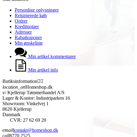
Personlige oplysninger
Returnerede køb
Ordrer
Kreditnotaer
Adresser
Rabatkuponer
Min ønskeliste
Min artikel kommentarer
Min artikel info
Butiksinformation


location_on
Homeshop.dk
v/ Kjellerup Tømmerhandel A/S
Lager & Kontor: Industriparken 16
Showroom: Vinkelvej 1
8620 Kjellerup
Danmark
CVR: 27 62 69 20
email
kontakt@homeshop.dk
call
8770 2525