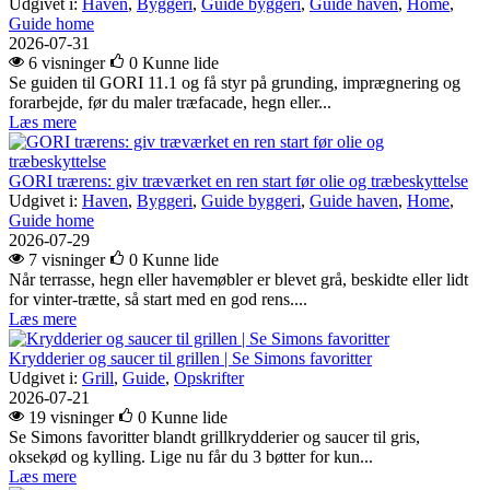
Udgivet i:
Haven
,
Byggeri
,
Guide byggeri
,
Guide haven
,
Home
,
Guide home
2026-07-31
6 visninger
0
Kunne lide
Se guiden til GORI 11.1 og få styr på grunding, imprægnering og
forarbejde, før du maler træfacade, hegn eller...
Læs mere
GORI trærens: giv træværket en ren start før olie og træbeskyttelse
Udgivet i:
Haven
,
Byggeri
,
Guide byggeri
,
Guide haven
,
Home
,
Guide home
2026-07-29
7 visninger
0
Kunne lide
Når terrasse, hegn eller havemøbler er blevet grå, beskidte eller lidt
for vinter-trætte, så start med en god rens....
Læs mere
Krydderier og saucer til grillen | Se Simons favoritter
Udgivet i:
Grill
,
Guide
,
Opskrifter
2026-07-21
19 visninger
0
Kunne lide
Se Simons favoritter blandt grillkrydderier og saucer til gris,
oksekød og kylling. Lige nu får du 3 bøtter for kun...
Læs mere