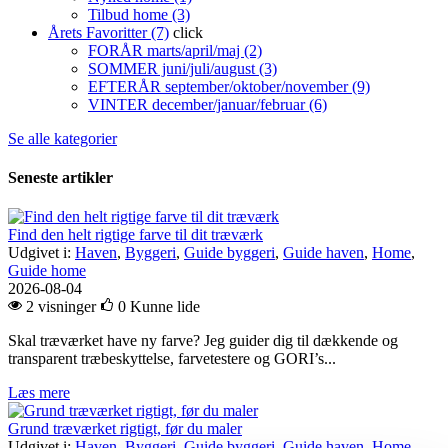
Tilbud home (3)
Årets Favoritter (7)
click
FORÅR marts/april/maj (2)
SOMMER juni/juli/august (3)
EFTERÅR september/oktober/november (9)
VINTER december/januar/februar (6)
Se alle kategorier
Seneste artikler
Find den helt rigtige farve til dit træværk
Udgivet i:
Haven
,
Byggeri
,
Guide byggeri
,
Guide haven
,
Home
,
Guide home
2026-08-04
2 visninger
0
Kunne lide
Skal træværket have ny farve? Jeg guider dig til dækkende og
transparent træbeskyttelse, farvetestere og GORI’s...
Læs mere
Grund træværket rigtigt, før du maler
Udgivet i:
Haven
,
Byggeri
,
Guide byggeri
,
Guide haven
,
Home
,