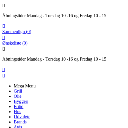

Åbningstider Mandag - Torsdag 10 -16 og Fredag 10 - 15

Sammenlign
(
0
)

Ønskeliste
(
0
)

Åbningstider Mandag - Torsdag 10 -16 og Fredag 10 - 15


Mega Menu
Grill
Olie
Byggeri
Fritid
Hus
Udvalgte
Brands
Avis