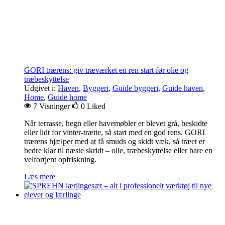
GORI trærens: giv træværket en ren start før olie og
træbeskyttelse
Udgivet i:
Haven
,
Byggeri
,
Guide byggeri
,
Guide haven
,
Home
,
Guide home
7 Visninger
0
Liked
Når terrasse, hegn eller havemøbler er blevet grå, beskidte
eller lidt for vinter-trætte, så start med en god rens. GORI
trærens hjælper med at få smuds og skidt væk, så træet er
bedre klar til næste skridt – olie, træbeskyttelse eller bare en
velfortjent opfriskning.
Læs mere