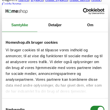
Guide home
2026-07-31
6 visninger
0
Kunne lide
Se guiden til GORI 11.1 og få styr på grunding, imprægnering og
Samtykke
Detaljer
Om
forarbejde, før du maler træfacade, hegn eller...
Læs mere
Homeshop.dk bruger cookies
GORI trærens: giv træværket en ren start før olie og træbeskyttelse
Vi bruger cookies til at tilpasse vores indhold og
Udgivet i:
Haven
,
Byggeri
,
Guide byggeri
,
Guide haven
,
Home
,
annoncer, til at vise dig funktioner til sociale medier og til
Guide home
2026-07-29
at analysere vores trafik. Vi deler også oplysninger om
7 visninger
0
Kunne lide
din brug af vores hjemmeside med vores partnere inden
Når terrasse, hegn eller havemøbler er blevet grå, beskidte eller lidt
for sociale medier, annonceringspartnere og
for vinter-trætte, så start med en god rens....
analysepartnere. Vores partnere kan kombinere disse
data med andre oplysninger, du har givet dem, eller som
Læs mere
de har indsamlet fra din brug af deres tjenester.
Krydderier og saucer til grillen | Se Simons favoritter
Udgivet i:
Grill
,
Guide
,
Opskrifter
2026-07-21
Samtykkevalg
19 visninger
0
Kunne lide
Nødvendig