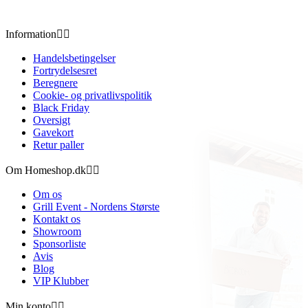
Information


Handelsbetingelser
Fortrydelsesret
Beregnere
Cookie- og privatlivspolitik
Black Friday
Oversigt
Gavekort
Retur paller
Om Homeshop.dk


Om os
Grill Event - Nordens Største
Kontakt os
Showroom
Sponsorliste
Avis
Blog
VIP Klubber
Min konto

