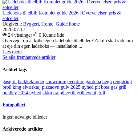
Ladeboks til elbil: Komplet guide 2026 | Overvejelser, pris &
solceller
Udgivet i:
Byggeri
,
Home
,
Guide home
2026-07-17
24 visninger
0
Kunne lide
Overvejer du at købe egen ladeboks til elbilen? Alt du skal vide om
at eje din egen ladeboks — installation,...
Læs mere
Se alle fremhævede artikler
Artikel tags
gasgrill
hækkeklipper
showroom
everdure
gardena
hegn
rengøring
broil king
elværktøj
pizzaovn
gulv
2025 nyhed
pit boss
gas grill
bradley
2024 nyhed
akku
træpillegrill
grill event
grill
Fotogalleri
Ingen udvalgte billeder
Arkiverede artikler