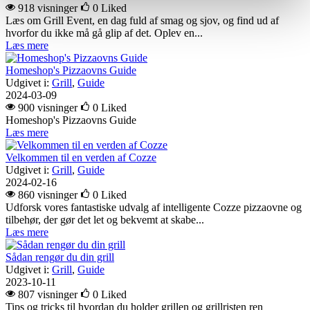
918 visninger
0
Liked
Læs om Grill Event, en dag fuld af smag og sjov, og find ud af
hvorfor du ikke må gå glip af det. Oplev en...
Læs mere
Homeshop's Pizzaovns Guide
Udgivet i:
Grill
,
Guide
2024-03-09
900 visninger
0
Liked
Homeshop's Pizzaovns Guide
Læs mere
Velkommen til en verden af Cozze
Udgivet i:
Grill
,
Guide
2024-02-16
860 visninger
0
Liked
Udforsk vores fantastiske udvalg af intelligente Cozze pizzaovne og
tilbehør, der gør det let og bekvemt at skabe...
Læs mere
Sådan rengør du din grill
Udgivet i:
Grill
,
Guide
2023-10-11
807 visninger
0
Liked
Tips og tricks til hvordan du holder grillen og grillristen ren