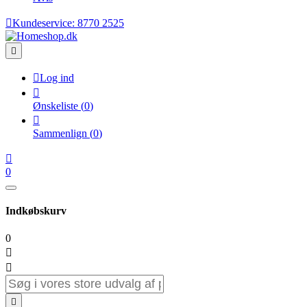

Kundeservice:
8770 2525


Log ind

Ønskeliste
(
0
)

Sammenlign
(
0
)

0
Indkøbskurv
0


