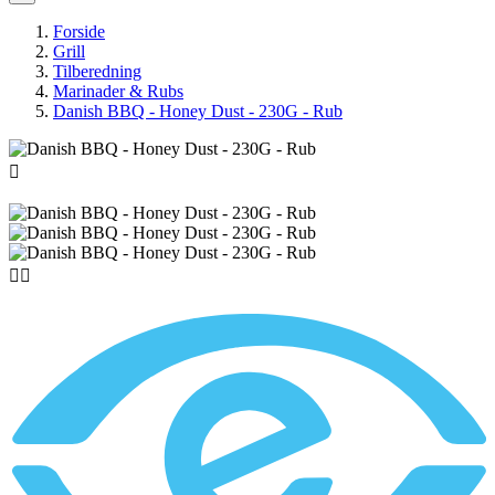
Forside
Grill
Tilberedning
Marinader & Rubs
Danish BBQ - Honey Dust - 230G - Rub


