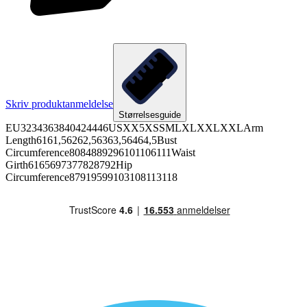
Skriv produktanmeldelse
Størrelsesguide
EU3234363840424446USXX5XSSMLXLXXLXXLArm
Length6161,56262,56363,56464,5Bust
Circumference8084889296101106111Waist
Girth6165697377828792Hip
Circumference87919599103108113118