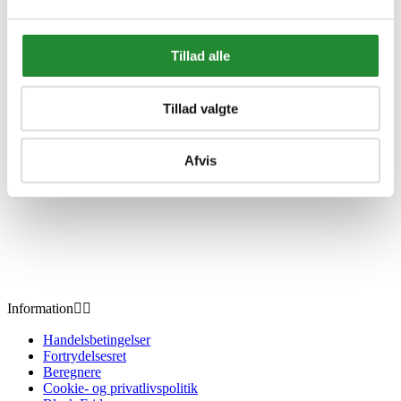
Vejl. udsalgspris DKK 89,95
DKK 66,67
Inkl. moms
Tillad alle
Spar DKK 23,28
Tillad valgte
Afvis
Information


Handelsbetingelser
Fortrydelsesret
Beregnere
Cookie- og privatlivspolitik