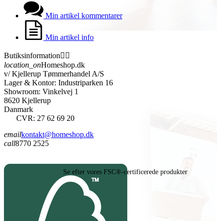
Min artikel kommentarer
Min artikel info
Butiksinformation


location_on
Homeshop.dk
v/ Kjellerup Tømmerhandel A/S
Lager & Kontor: Industriparken 16
Showroom: Vinkelvej 1
8620 Kjellerup
Danmark
CVR: 27 62 69 20
email
kontakt@homeshop.dk
call
8770 2525
Se efter vores FSC®-certificerede produkter