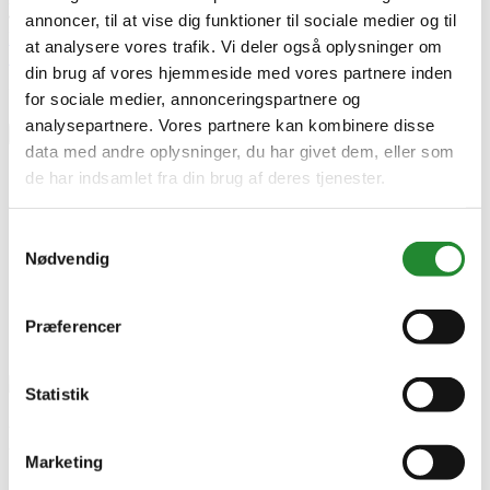
21 visninger
0
Kunne lide
annoncer, til at vise dig funktioner til sociale medier og til
Læs mere
at analysere vores trafik. Vi deler også oplysninger om
Skriv produktanmeldelse
din brug af vores hjemmeside med vores partnere inden
Ingen kundeanmeldelser for øjeblikket
for sociale medier, annonceringspartnere og
analysepartnere. Vores partnere kan kombinere disse
×
data med andre oplysninger, du har givet dem, eller som
de har indsamlet fra din brug af deres tjenester.
Danish BBQ - Honey Dust - 230G - Rub
Samtykkevalg
Nødvendig
Præferencer
Statistik
Danish BBQ - Honey Dust -
Marketing
230G - Rub