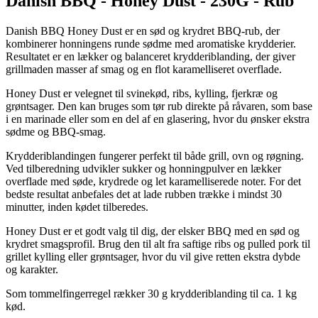
Danish BBQ - Honey Dust - 230G - Rub
Danish BBQ Honey Dust er en sød og krydret BBQ-rub, der
kombinerer honningens runde sødme med aromatiske krydderier.
Resultatet er en lækker og balanceret krydderiblanding, der giver
grillmaden masser af smag og en flot karamelliseret overflade.
Honey Dust er velegnet til svinekød, ribs, kylling, fjerkræ og
grøntsager. Den kan bruges som tør rub direkte på råvaren, som base
i en marinade eller som en del af en glasering, hvor du ønsker ekstra
sødme og BBQ-smag.
Krydderiblandingen fungerer perfekt til både grill, ovn og røgning.
Ved tilberedning udvikler sukker og honningpulver en lækker
overflade med søde, krydrede og let karamelliserede noter. For det
bedste resultat anbefales det at lade rubben trække i mindst 30
minutter, inden kødet tilberedes.
Honey Dust er et godt valg til dig, der elsker BBQ med en sød og
krydret smagsprofil. Brug den til alt fra saftige ribs og pulled pork til
grillet kylling eller grøntsager, hvor du vil give retten ekstra dybde
og karakter.
Som tommelfingerregel rækker 30 g krydderiblanding til ca. 1 kg
kød.