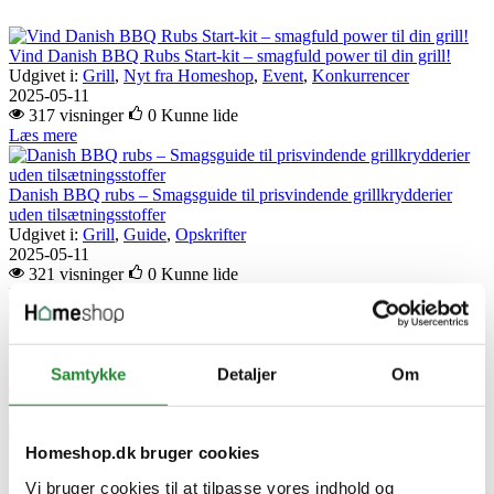
Vind Danish BBQ Rubs Start-kit – smagfuld power til din grill!
Udgivet i:
Grill
,
Nyt fra Homeshop
,
Event
,
Konkurrencer
2025-05-11
317 visninger
0
Kunne lide
Læs mere
Danish BBQ rubs – Smagsguide til prisvindende grillkrydderier
uden tilsætningsstoffer
Udgivet i:
Grill
,
Guide
,
Opskrifter
2025-05-11
321 visninger
0
Kunne lide
Læs mere
Vind 1 af 3 Danish
BBQ krydderipakker
Udgivet i:
Grill
,
Nyt fra Homeshop
,
Nyhed
,
Event
,
Konkurrencer
2026-05-18
Samtykke
Detaljer
Om
75 visninger
0
Kunne lide
Læs mere
Krydderier
og saucer til grillen | Se Simons favoritter
Homeshop.dk bruger cookies
Udgivet i:
Grill
,
Guide
,
Opskrifter
Vi bruger cookies til at tilpasse vores indhold og
2026-07-21