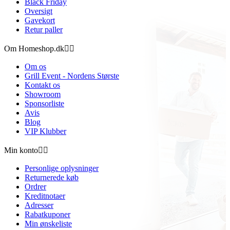
Black Friday
Oversigt
Gavekort
Retur paller
Om Homeshop.dk


Om os
Grill Event - Nordens Største
Kontakt os
Showroom
Sponsorliste
Avis
Blog
VIP Klubber
Min konto


Personlige oplysninger
Returnerede køb
Ordrer
Kreditnotaer
Adresser
Rabatkuponer
Min ønskeliste