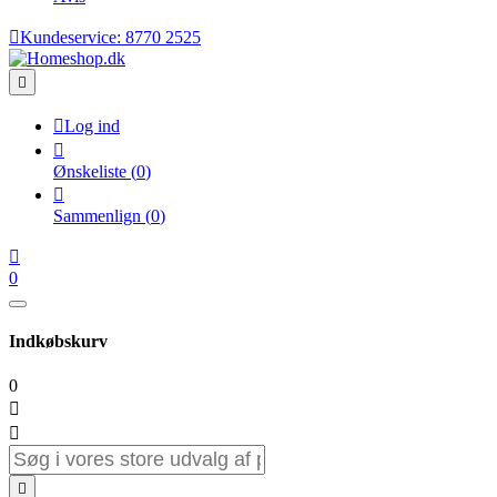

Kundeservice:
8770 2525


Log ind

Ønskeliste
(
0
)

Sammenlign
(
0
)

0
Indkøbskurv
0


