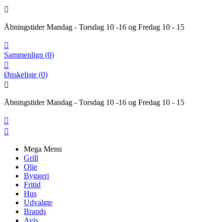

Åbningstider Mandag - Torsdag 10 -16 og Fredag 10 - 15

Sammenlign
(
0
)

Ønskeliste
(
0
)

Åbningstider Mandag - Torsdag 10 -16 og Fredag 10 - 15


Mega Menu
Grill
Olie
Byggeri
Fritid
Hus
Udvalgte
Brands
Avis