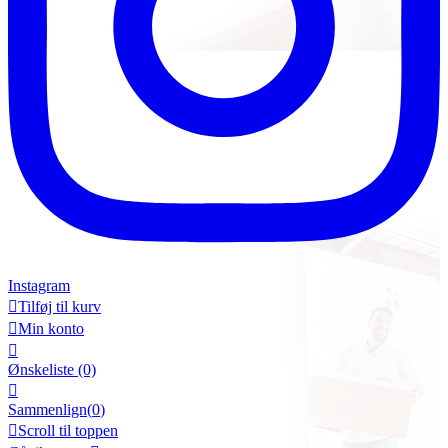
Instagram

Tilføj til kurv

Min konto

Ønskeliste
(0)

Sammenlign(
0
)

Scroll til toppen